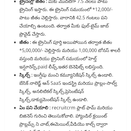
ట్రైనింగ్లో జీతం :
మీకు మొదటిగా 7.5 నెలలు పాటు
ట్రైనింగ్ ఇస్తారు. ఈ ట్రైనింగ్ సమయంలో *12,000/-
పాటు జీతం చెల్లిస్తారు. వారానికి 42.5 గంటలు పని
చేయాల్సి ఉంటుంది. తర్వాత మీకు ఫుల్-టైమ్ జాబ్
ప్రొవైడ్ చేస్తారు.
జీతం :
ఈ ట్రైనింగ్ పూర్తి అయిపోయిన తర్వాత జీతం
*5,00,000/- చెల్లిస్తారు మరియు 1,00,000 బోనస్ శాలరీ
వస్తుంది మరియు ట్రైనింగ్ సమయంలో హెల్త్
ఇన్షూరెన్స్,paid లీవ్స్,ఇతర బెనెఫిట్స్ లభిస్తుంది.
స్కిల్స్ :
ఇంగ్షీషు మంచి కమ్యూనికేషన్ స్కిల్స్ ఉండాలి.
బేసిక్ నాలెడ్జ్ ఆన్ SaaS ఇండస్ట్రి మరియు ప్రాబ్లం-సాల్వ్
స్కిల్స్, అనలిటికల్ స్కిల్స్,ప్రెసెంటేషన్
స్కిల్స్,డాక్యుమెంటేషన్ స్కిల్స్ ఉండాలి.
ఏం పని చేయాలి :
recruitcrm ప్లాట్ ఫామ్ మరియు
బిజినెస్ గురించి తెలుసుకోవాలి. హ్యాండిల్ క్లయింట్
ప్రాబ్లమ్స్ ని చాట్,ఈమెయిల్,వీడియొ కాల్స్ ద్వారా