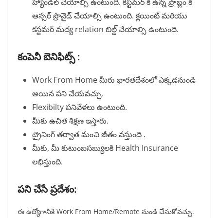
హ్యాండిల్ చేయాల్సి ఉంటుంది. కస్టమర్ కి ఉన్న ప్రాబ్లం కి
ఆన్సర్ ప్రొవైడ్ చేయాల్సి ఉంటుంది. క్లయింట్ మరియు
కస్టమర్ మద్య relation బిల్డ్ చేయాల్సి ఉంటుంది.
కంపెనీ బెనిఫిట్స్ :
Work From Home మీరు భారతదేశంలో ఎక్కడనుండి
అయిన పని చేయవచ్చు.
Flexibilty పనివేళలు ఉంటుంది.
మీకు ఉచిత శిక్షణ ఇస్తారు.
ట్రైనింగ్ తర్వాత మంచి జీతం వస్తుంది .
మీకు, మీ కుటుంబసబ్యులకి Health Insurance
లభిస్తుంది.
పని చేసే ప్రదేశం:
ఈ ఉద్యోగానికి Work From Home/Remote
నుండి చేసుకోవచ్చు.