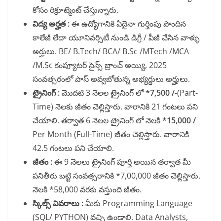
కోసం రిక్రూట్మెంట్ చేస్తున్నారు.
విద్య అర్హత :
ఈ ఉద్యోగానికి ఏదైనా గుర్తింపు పొందిన
కాలేజీ లేదా యూనివర్సిటీ నుండి
డిగ్రీ / పీజీ చేసిన వాళ్ళు
అర్హులు. BE/ B.Tech/ BCA/ B.Sc /MTech /MCA
/M.Sc కంప్యూటర్ సైన్స్ బ్రాంచ్ అయ్యి, 2025
సంవత్సరంలో పాస్ అవ్వబోతున్న అభ్యర్థులు అర్హులు.
ట్రైనింగ్ :
మొదటి 3 నెలల ట్రైనింగ్ లో
*7,500 /-
(Part-
Time)
నెలకు జీతం చెల్లిస్తారు. వారానికి 21 గంటలు పని
చేయాలి. తర్వాత 6 నెలల ట్రైనింగ్ లో నెలకి
*15,000 /
Per Month (Full-Time) జీతం చెల్లిస్తారు. వారానికి
42.5 గంటలు పని చేయాలి.
జీతం :
ఈ 9 నెలలు ట్రైనింగ్ పూర్తి అయిన తర్వాత మీ
పనితీరు బట్టి సంవత్సరానికి *7,00,000
జీతం చెల్లిస్తారు.
నెలకి *58,000 వరకు వస్తుంది జీతం.
స్కిల్స్ వివరాలు :
మీకు Programming Language
(SQL/ PYTHON) వచ్చి ఉండాలి. Data Analysts,