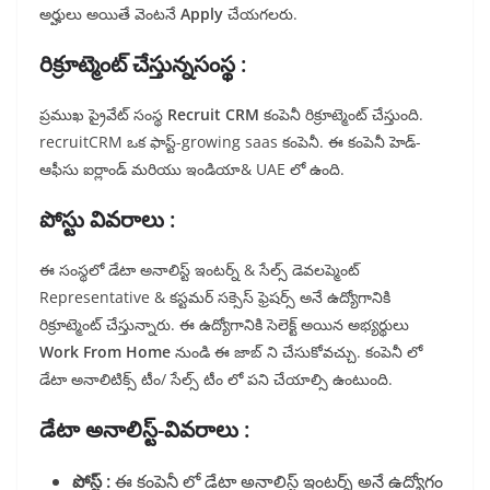
అర్హులు అయితే వెంటనే
Apply
చేయగలరు.
రిక్రూట్మెంట్ చేస్తున్నసంస్థ :
ప్రముఖ ప్రైవేట్ సంస్థ
Recruit CRM
కంపెనీ రిక్రూట్మెంట్ చేస్తుంది.
recruitCRM ఒక ఫాస్ట్-growing saas కంపెనీ. ఈ కంపెనీ హెడ్-
ఆఫీసు ఐర్లాండ్ మరియు ఇండియా& UAE లో ఉంది.
పోస్టు వివరాలు :
ఈ సంస్థలో డేటా అనాలిస్ట్ ఇంటర్న్ & సేల్స్ డెవలప్మెంట్
Representative & కస్టమర్ సక్సెస్ ఫ్రెషర్స్ అనే ఉద్యోగానికి
రిక్రూట్మెంట్ చేస్తున్నారు. ఈ ఉద్యోగానికి సెలెక్ట్ అయిన అభ్యర్థులు
Work From Home
నుండి ఈ జాబ్ ని చేసుకోవచ్చు. కంపెనీ లో
డేటా అనాలిటిక్స్ టీం/ సేల్స్ టీం లో పని చేయాల్సి ఉంటుంది.
డేటా అనాలిస్ట్-వివరాలు :
పోస్ట్ :
ఈ కంపెనీ లో డేటా అనాలిస్ట్ ఇంటర్న్ అనే ఉద్యోగం