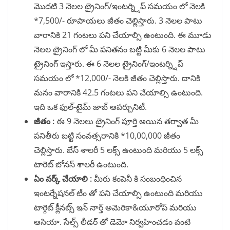
మొదటి 3 నెలల ట్రైనింగ్/ఇంటర్న్షిప్ సమయం లో నెలకి
*7,500/- రూపాయలు జీతం చెల్లిస్తారు. 3 నెలల పాటు
వారానికి 21 గంటలు పని చేయాల్సి ఉంటుంది. ఈ మూడు
నెలల ట్రైనింగ్ లో మీ పనితనం బట్టి మీకు 6 నెలల పాటు
ట్రైనింగ్ ఇస్తారు. ఈ 6 నెలల ట్రైనింగ్/ఇంటర్న్షిప్
సమయం లో *12,000/- నెలకి జీతం చెల్లిస్తారు. దానికి
మనం వారానికి 42.5 గంటలు పని చేయాల్సి ఉంటుంది.
ఇది ఒక ఫుల్-టైమ్ జాబ్ ఆపర్చునిటీ.
జీతం :
ఈ 9 నెలలు ట్రైనింగ్ పూర్తి అయిన తర్వాత మీ
పనితీరు బట్టి సంవత్సరానికి *10,00,000
జీతం
చెల్లిస్తారు. బేస్ శాలరీ 5 లక్స్ ఉంటుంది మరియు 5 లక్స్
టారెట్ బోనస్ శాలరీ ఉంటుంది.
ఏం వర్క్ చేయాలి :
మీరు కంపెనీ కి సంబంధించిన
ఇంటర్నేషనల్ టీం తో పని చేయాల్సి ఉంటుంది మరియు
టార్గెట్ క్లీనట్స్ ఇన్ నార్త్ అమెరికా&యూరోప్ మరియు
ఆసియా. సేల్స్ లీడర్ తో డెమో నిర్వహించడం వంటి