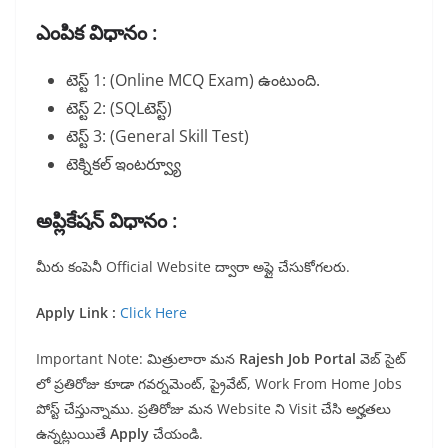
ఎంపిక విధానం :
టెస్ట్ 1: (Online MCQ Exam) ఉంటుంది.
టెస్ట్ 2: (SQLటెస్ట్)
టెస్ట్ 3: (General Skill Test)
టెక్నికల్ ఇంటర్వ్యూ
అప్లికేషన్ విధానం :
మీరు కంపెనీ Official Website ద్వారా అప్లై చేసుకోగలరు.
Apply Link :
Click Here
Important Note:
మిత్రులారా మన
Rajesh Job Portal
వెబ్ సైట్
లో ప్రతిరోజు కూడా గవర్నమెంట్, ప్రైవేట్, Work From Home Jobs
పోస్ట్ చేస్తున్నాము. ప్రతిరోజు మన Website ని Visit చేసి అర్హతలు
ఉన్నట్లుయితే
Apply
చేయండి.