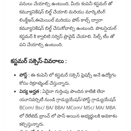
పనులు చేయాల్సి ఉంటుంది. మీరు కంపెనీ కస్టమర్ తో
కమ్యూనికేషన్ బిల్డ్ చేయాలి మరియు మార్కెటింగ్
లింక్డ్ఇన్,ఈమెయిల్ మరియు ఫోన్ కాల్స్ ద్వారా
కమ్యూనికేషన్ బిల్డ్ చేసుకోవాల్సి ఉంటుంది. పొటన్షియల్
కస్టమర్ కి క్వాలిటి సర్విస్ ప్రొవైడ్ చేయాలి. సేల్స్ టీం తో
పని చేయాల్సి ఉంటుంది.
కస్టమర్ సక్సెస్-వివరాలు :
పోస్ట్ :
ఈ కంపెనీ లో కస్టమర్ సక్సెస్ ఫ్రెషర్స్ అనే ఉద్యోగం
కోసం రిక్రూట్మెంట్ చేస్తున్నారు.
విద్య అర్హత :
ఏదైనా గుర్తింపు పొందిన కాలేజీ లేదా
యూనివర్సిటీ నుండి గ్రాడ్యుయేషన్/పోస్ట్ గ్రాడ్యుయేషన్
BCom/ Bsc/ BA/ BBA/ MCom/ MSc/ MA/ MBA
లో రేలేటెడ్ బ్రాంచ్ లో పాస్ అయిన అభ్యర్థులకి అవకాశం
కల్పిస్తున్నారు.