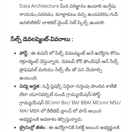
Data Architecture మీద పరిజ్ఞానం ఉండాలి.ఇంగ్షీషు
రాయడం,చదవడం, మాట్లాడటం వచ్చి ఉండవలెను.గుడ్
అనలిటికల్/ లాజికల్ మైండ్ సెట్ స్కిల్స్ ఉండాలి.
సేల్స్ డెవలప్మెంట్-వివరాలు :
పోస్ట్ :
ఈ కంపెనీ లో సేల్స్ డెవలప్మెంట్ అనే ఉద్యోగం కోసం
రిక్రూట్మెంట్ చేస్తున్నారు. డెవలప్ కోర్ ఫౌండేషన్ ఆన్ సేల్స్
ప్రొఫెషనల్ మరియు సేల్స్ టీం తో పని చేయాల్సి
ఉంటుంది.
విద్య అర్హత :
ఓన్లీ ఫ్రెషర్స్ ఏదైనా గుర్తింపు పొందిన కాలేజీ
లేదా యూనివర్సిటీ నుండి గ్రాడ్యుయేషన్/పోస్ట్
గ్రాడ్యుయేషన్ BCom/ Bsc/ BA/ BBA/ MCom/ MSc/
MA/ MBA లో రేలేటెడ్ బ్రాంచ్ లో పాస్ అయిన
అభ్యర్థులకి అవకాశం కల్పిస్తున్నారు.
ట్రైనింగ్లో జీతం :
ఈ ఉద్యోగానికి సెలెక్ట్ అయిన అభ్యర్థులకి