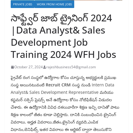
PRIVATE JOBS
WORK FROM HOME JOBS
సాఫ్ట్వేర్ జాబ్ ట్రైనింగ్ 2024
|Data Analyst& Sales
Development Job
Training 2024 WFH Jobs
October 27, 2024
rajeshbusiness54@gmail.com
ప్రైవేట్ రంగ సంస్థలో ఉద్యోగాల కోసం చూస్తున్న అభ్యర్థులకి ప్రముఖ
సంస్థ అయినటువంటి
Recruit CRM
సంస్థ నుండి
Intern Data
Analyst& Sales Development Representative మరియు
కస్టమర్ సక్సెస్ ఫ్రెషర్స్ అనే ఉద్యోగాల కోసం నోటిఫికేషన్ విడుదల
చేశారు. ఈ ఉద్యోగానికి వివిధ దశలువారీగా శిక్షణ ఇచ్చి దానితో పాటు
శిక్షణ కాలంలో జీతం కూడా చెల్లిస్తారు. దానికి సంబంధించిన ట్రైనింగ్
వివరాలు, అర్హత వివరాలు,జీతం,ట్రైనింగ్ వ్యవది,ఎంపిక
విధానం,బెనిఫిట్స్ ఇతర వివరాలు ఈ ఆర్టికల్ ద్వారా తెలుసుకొని