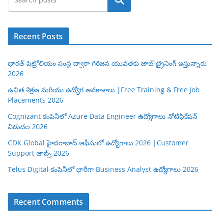
Search
Recent Posts
భారత్ పెట్రోలియం సంస్థ ద్వారా గిరిజన యువతకు జాబ్ ట్రైనింగ్ ఇస్తున్నారు
2026
ఉచిత శిక్షణ మరియు ఉద్యోగ అవకాశాలు |Free Training & Free Job
Placements 2026
Cognizant కంపెనీలో Azure Data Engineer ఉద్యోగాలు నోటిఫికేషన్
విడుదల 2026
CDK Global హైదరాబాద్ ఆఫీసులో ఉద్యోగాలు 2026 |Customer
Support జాబ్స్ 2026
Telus Digital కంపెనీలో భారీగా Business Analyst ఉద్యోగాలు 2026
Recent Comments