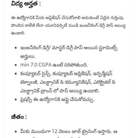
విద్య అర్హత :
ఈ ఉద్యోగానికి మీరు అప్లికేషన్ చేసుకోవాలి అనుకుంటే ఏదైన గుర్తింపు
పొందిన కాలేజీ లేదా యూనివర్సిటీ నుండి ఇంజనీరింగ్ డిగ్రీ పాస్ అయ్యి
ఉండాలి.
ఇంజనీరింగ్ డిగ్రీ/ మాస్టర్ డిగ్రీ పాస్ అయిన స్టూడెంట్స్
అర్హులు.
min 7.0 CGPA ఉంటే సరిపోతుంది.
కంప్యూటర్ సైన్స్, కంప్యూటర్ అప్లికేషన్, ఇన్ఫర్మేషన్
టెక్నాలజీ, ఎలక్ట్రానిక్ & కమ్యూనికేషన్, ఎలెక్ట్రికల్ &
ఎలక్ట్రానిక్ బ్రాంచ్ లో పాస్ అయ్యి ఉండాలి.
ఫ్రెషర్స్ ఈ ఉద్యోగానికి అప్లై చేసుకోవచ్చు.
జీతం :
మీకు ముందుగా 12 నెలలు జాబ్ ట్రైనింగ్ ఇస్తారు. ఆ