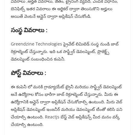
వివరాలు ,అర్హత వివరాలు, జీతం, ట్రైనింగ్ వ్యవది, ఎంపిక విధానం,
బెనిఫిట్స్ ఇతర వివరాలు ఈ ఆర్టికల్ ద్వారా తెలుసుకొని అర్హులు
అయితే వెంటనే ఆన్లైన్ ద్వారా అప్లికేషన్ చేసుకోండి.
సంస్థ వివరాలు :
Greendzine Technologies ప్రైవేట్ లిమిటెడ్ సంస్థ నుండి జాబ్
రిక్రూట్మెంట్ చేస్తున్నారు. ఇది ఒక సాఫ్ట్వేర్ డెవలప్మెంట్, ప్రొజెక్ట్స్
డెవలప్మెంట్ సంబంధించిన కంపెనీ.
పోస్ట్ వివరాలు :
ఈ కంపెనీ లో మనకి గ్రాడ్యూయేట్ ట్రైనీ మరియు సాఫ్ట్వేర్ డెవలప్మెంట్
అనే ఉద్యోగాల కోసం భారీగా జాబ్ రిక్రూట్మెంట్ చేస్తున్నారు. మీరు ఈ
ఉద్యోగానికి ఆన్లైన్ ద్వారా అప్లికేషన్ చేసుకోవాల్సి ఉంటుంది. మీరు వెబ్
అప్లికేషన్ డెవలప్మెంట్ ఇంజనీర్ మరియు డెవలప్మెంట్ టీంతో కలిసి పని
చేయాల్సి ఉంటుంది. Reactjs బేస్డ్ వెబ్ అప్లికేషన్స్ మీద మనం వర్క్
చేయాల్సి ఉంటుంది.