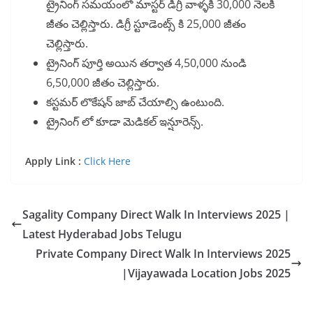
ట్రైనింగ్ సమయంలో మాస్టర్ డిగ్రీ వాళ్ళకి 30,000 నెలకి
జీతం చెల్లిస్తారు. డిగ్రీ స్టూడెంట్స్ కి 25,000 జీతం
చెల్లిస్తారు.
ట్రైనింగ్ పూర్తి అయిన తర్వాత 4,50,000 నుండి
6,50,000 జీతం చెల్లిస్తారు.
కస్టమర్ లొకేషన్ జాబ్ చేయాల్సి ఉంటుంది.
ట్రైనింగ్ లో కూడా మెడికల్ ఇన్షూరెన్స్.
Apply Link :
Click Here
Sagality Company Direct Walk In Interviews 2025 |
Latest Hyderabad Jobs Telugu
Private Company Direct Walk In Interviews 2025
|Vijayawada Location Jobs 2025