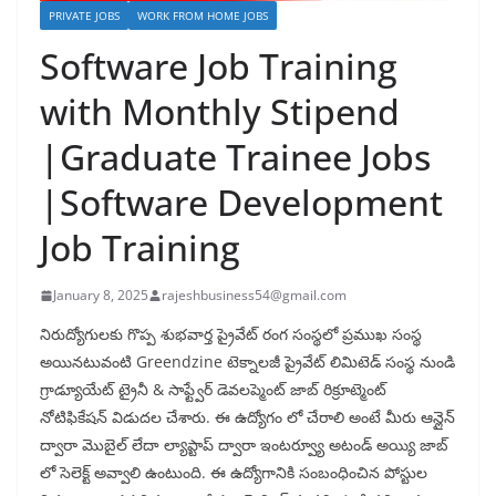
PRIVATE JOBS
WORK FROM HOME JOBS
Software Job Training
with Monthly Stipend
|Graduate Trainee Jobs
|Software Development
Job Training
January 8, 2025
rajeshbusiness54@gmail.com
నిరుద్యోగులకు గొప్ప శుభవార్త ప్రైవేట్ రంగ సంస్థలో ప్రముఖ సంస్థ
అయినటువంటి Greendzine టెక్నాలజీ ప్రైవేట్ లిమిటెడ్ సంస్థ నుండి
గ్రాడ్యూయేట్ ట్రైనీ & సాఫ్ట్వేర్ డెవలప్మెంట్ జాబ్ రిక్రూట్మెంట్
నోటిఫికేషన్ విడుదల చేశారు. ఈ ఉద్యోగం లో చేరాలి అంటే మీరు ఆన్లైన్
ద్వారా మొబైల్ లేదా ల్యాప్టాప్ ద్వారా ఇంటర్వ్యూ అటండ్ అయ్యి జాబ్
లో సెలెక్ట్ అవ్వాలి ఉంటుంది. ఈ ఉద్యోగానికి సంబంధించిన పోస్టుల