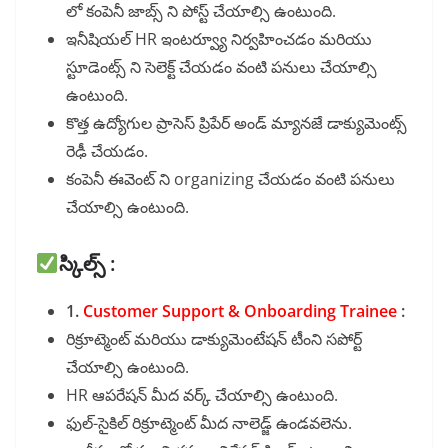
లో కంపెనీ జాబ్స్ ని పోస్ట్ చేయాల్సి ఉంటుంది.
ఇనీషియల్ HR ఇంటర్వ్యూ నిర్వహించడం మరియు
స్టూడెంట్స్ ని సెలెక్ట్ చేయడం వంటి పనులు చేయాల్సి
ఉంటుంది.
కొత్త ఉద్యోగుల ప్రాసెస్ ప్రిపేర్ అండ్ మ్యానజే డాక్యుమెంట్స్
రెఢీ చేయడం.
కంపెనీ ఈవెంట్ ని organizing చేయడం వంటి పనులు
చేయాల్సి ఉంటుంది.
స్కిల్స్ :
1.
Customer Support & Onboarding Trainee
:
రిక్రూట్మెంట్ మరియు డాక్యుమెంటేషన్ టీంని సపోర్ట్
చేయాల్సి ఉంటుంది.
HR ఆపరేషన్ మీద వర్క్ చేయాల్సి ఉంటుంది.
ఫుల్-సైకిల్ రిక్రూట్మెంట్ మీద నాలెడ్జ్ ఉండవలెను.