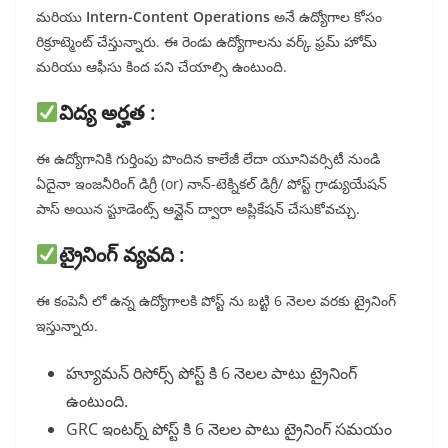
మరియు
Intern-Content Operations
అనే ఉద్యోగాల కోసం
రిక్రూట్మెంట్ చేస్తున్నారు. ఈ రెండు ఉద్యోగాలను వర్క్ ఫ్రమ్ హోమ్
మరియు ఆఫీసు కింద పని చేయాల్సి ఉంటుంది.
విద్య అర్హత :
ఈ ఉద్యోగానికి గుర్తింపు పొందిన కాలేజీ లేదా యూనివర్సిటీ నుండి
ఏదైనా ఇంజనీరింగ్ డిగ్రీ (or) నాన్-టెక్నికల్ డిగ్రీ/ పోస్ట్ గ్రాడ్యుయేషన్
పాస్ అయిన స్టూడెంట్స్ ఆన్లైన్ ద్వారా అప్లికేషన్ చేసుకోవచ్చు.
ట్రైనింగ్ వ్యవది :
ఈ కంపెనీ లో ఉన్న ఉద్యోగాలకి పోస్ట్ ను బట్టి 6 నెలల వరకు ట్రైనింగ్
ఇస్తున్నారు.
హ్యూమన్ రిసోర్స్ పోస్ట్ కి 6 నెలల పాటు ట్రైనింగ్
ఉంటుంది.
GRC ఇంటర్న్ పోస్ట్ కి 6 నెలల పాటు ట్రైనింగ్ సమయం