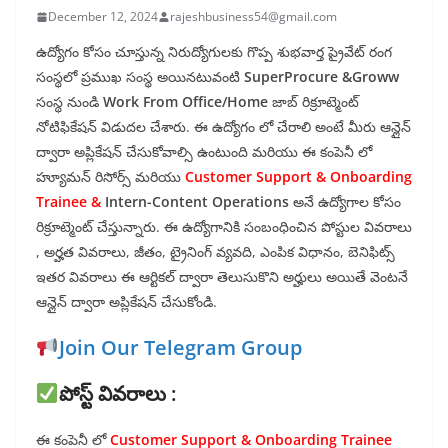
December 12, 2024
rajeshbusiness54@gmail.com
ఉద్యోగం కోసం చూస్తున్న నిరుద్యోగులకు గొప్ప శుభవార్త ప్రైవేట్ రంగ
సంస్థలో ప్రముఖ సంస్థ అయినటువంటి
SuperProcure
&Groww
సంస్థ నుండి
Work From Office/Home
జాబ్ రిక్రూట్మెంట్
నోటిఫికేషన్ విడుదల చేశారు. ఈ ఉద్యోగం లో చేరాలి అంటే మీరు ఆన్లైన్
ద్వారా అప్లికేషన్ చేసుకోవాల్సి ఉంటుంది మరియు ఈ కంపెనీ లో
హ్యూమన్ రిసోర్స్ మరియు
Customer Support & Onboarding
Trainee &
Intern-Content Operations
అనే ఉద్యోగాల కోసం
రిక్రూట్మెంట్ చేస్తున్నారు. ఈ ఉద్యోగానికి సంబంధించిన పోస్టుల వివరాలు
, అర్హత వివరాలు, జీతం, ట్రైనింగ్ వ్యవది, ఎంపిక విధానం, బెనిఫిట్స్
ఇతర వివరాలు ఈ ఆర్టికల్ ద్వారా తెలుసుకొని అర్హులు అయితే వెంటనే
ఆన్లైన్ ద్వారా అప్లికేషన్ చేసుకోండి.
Join Our Telegram Group
పోస్ట్ వివరాలు :
ఈ కంపెనీ లో
Customer Support & Onboarding Trainee