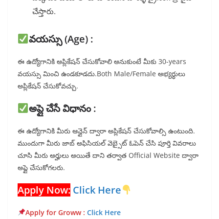
చేస్తారు.
వయస్సు (Age) :
ఈ ఉద్యోగానికి అప్లికేషన్ చేసుకోవాలి అనుకుంటే మీకు 30-years
వయస్సు మించి ఉండకూడదు.Both Male/Female అభ్యర్థులు
అప్లికేషన్ చేసుకోవచ్చు.
అప్లై చేసే విధానం :
ఈ ఉద్యోగానికి మీరు ఆన్లైన్ ద్వారా అప్లికేషన్ చేసుకోవాల్సి ఉంటుంది.
ముందుగా మీరు జాబ్ అఫిసియల్ వెబ్సైట్ ఓపెన్ చేసి పూర్తి వివరాలు
చూసి మీరు అర్హులు అయితే దాని తర్వాత Official Website ద్వారా
అప్లై చేసుకోగలరు.
Apply Now:
Click Here
Apply for Groww :
Click Here