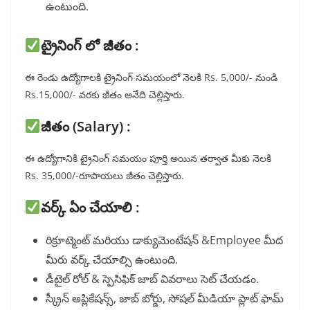
ఉంటుంది.
ట్రైనింగ్ లో జీతం :
ఈ రెండు ఉద్యోగాలకి ట్రైనింగ్ సమయంలో నెలకి Rs. 5,000/- నుండి
Rs.15,000/- వరకు జీతం అనేది చెల్లిస్తారు.
జీతం (Salary) :
ఈ ఉద్యోగానికి ట్రైనింగ్ సమయం పూర్తి అయిన తర్వాత మీకు నెలకి
Rs. 35,000/-రూపాయలు జీతం చెల్లిస్తారు.
వర్క్ ఏం చేయాలి :
రిక్రూట్మెంట్ మరియు డాక్యుమెంటేషన్ &Employee మీద
మీరు వర్క్ చేయాల్సి ఉంటుంది.
డీటైల్ రోల్ & స్పెసిఫిక్ జాబ్ వివరాలు సెట్ చేయడం.
స్క్రీన్ అప్లికేషన్స్, జాబ్ బోర్డు, సోషల్ మీడియా ప్లాట్ ఫామ్