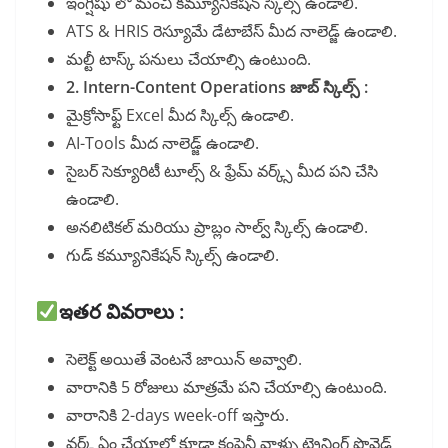
ఇంగ్షీషు లో మంచి కమ్యూనికేషన్ స్కిల్స్ ఉండాలి.
ATS & HRIS రెస్యూమే డేటాబేస్ మీద నాలెడ్జ్ ఉండాలి.
మల్టీ టాస్క్ పనులు చేయాల్సి ఉంటుంది.
2.
Intern-Content Operations
జాబ్ స్కిల్స్ :
మైక్రోసాఫ్ట్ Excel మీద స్కిల్స్ ఉండాలి.
AI-Tools మీద నాలెడ్జ్ ఉండాలి.
సైబర్ సెక్యూరిటీ టూల్స్ & ఫ్రేమ్ వర్క్స్ మీద పని చేసి
ఉండాలి.
అనలిటికల్ మరియు ప్రాబ్లం సాల్వ్ స్కిల్స్ ఉండాలి.
గుడ్ కమ్యూనికేషన్ స్కిల్స్ ఉండాలి.
ఇతర వివరాలు :
సెలెక్ట్ అయితే వెంటనే జాయిన్ అవ్వాలి.
వారానికి 5 రోజులు మాత్రమే పని చేయాల్సి ఉంటుంది.
వారానికి 2-days week-off ఇస్తారు.
వర్క్ ఏం చేయాలో కూడా కంపెనీ వాళ్ళు ట్రైనింగ్ ప్రొవైడ్