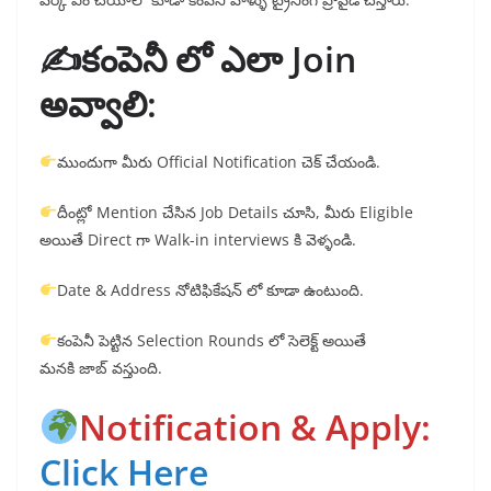
✍️కంపెనీ లో ఎలా Join
అవ్వాలి:
ముందుగా మీరు Official Notification చెక్ చేయండి.
దీంట్లో Mention చేసిన Job Details చూసి, మీరు Eligible
అయితే Direct గా Walk-in interviews కి వెళ్ళండి.
Date & Address నోటిఫికేషన్ లో కూడా ఉంటుంది.
కంపెనీ పెట్టిన Selection Rounds లో సెలెక్ట్ అయితే
మనకి జాబ్ వస్తుంది.
Notification & Apply:
Click Here