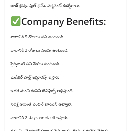
జాబ్ టైపు:
ఫుల్-టైమ్, పర్మనెంట్ ఉద్యోగాలు.
Company Benefits:
వారానికి 5 రోజులు పని ఉంటుంది.
వారానికి 2 రోజులు సెలవు ఉంటుంది.
ఫ్లెక్సిబుల్ పని వేళలు ఉంటుంది.
మెడికల్ హెల్త్ ఇన్షూరెన్స్ ఇస్తారు.
ఇతర మంచి కంపెనీ బెనిఫిట్స్ లభిస్తుంది.
సెలెక్ట్ అయితే వెంటనే జాయిన్ అవ్వాలి.
వారానికి 2-days week-off ఇస్తారు.
వర్క్ ఏం చేయాలో కూడా కంపెనీ వాళ్ళు ట్రైనింగ్ ప్రొవైడ్ చేస్తారు.