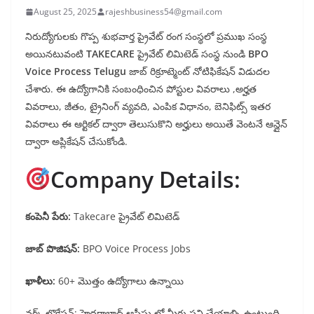
August 25, 2025
rajeshbusiness54@gmail.com
నిరుద్యోగులకు గొప్ప శుభవార్త ప్రైవేట్ రంగ సంస్థలో ప్రముఖ సంస్థ
అయినటువంటి
TAKECARE
ప్రైవేట్ లిమిటెడ్ సంస్థ నుండి
BPO
Voice Process Telugu
జాబ్ రిక్రూట్మెంట్ నోటిఫికేషన్ విడుదల
చేశారు. ఈ ఉద్యోగానికి సంబంధించిన పోస్టుల వివరాలు ,అర్హత
వివరాలు, జీతం, ట్రైనింగ్ వ్యవది, ఎంపిక విధానం, బెనిఫిట్స్ ఇతర
వివరాలు ఈ ఆర్టికల్ ద్వారా తెలుసుకొని అర్హులు అయితే వెంటనే ఆన్లైన్
ద్వారా అప్లికేషన్ చేసుకోండి.
Company Details:
కంపెనీ పేరు:
Takecare ప్రైవేట్ లిమిటెడ్
జాబ్ పొజిషన్:
BPO Voice Process Jobs
ఖాళీలు:
60+ మొత్తం ఉద్యోగాలు ఉన్నాయి
వర్క్ లొకేషన్: హైదరాబాద్ ఆఫీసు లో మీరు పని చేయాల్సి ఉంటుంది.