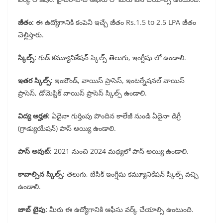
జీతం:
ఈ ఉద్యోగానికి కంపెనీ ఇచ్చే జీతం Rs.1.5 to 2.5 LPA జీతం
చెల్లిస్తారు.
స్కిల్స్:
గుడ్ కమ్యూనికేషన్ స్కిల్స్ తెలుగు, ఇంగ్షీషు లో ఉండాలి.
ఇతర స్కిల్స్:
ఇంబౌండ్, వాయిస్ ప్రాసెస్, ఇంటర్నేషనల్ వాయిస్
ప్రాసెస్, డోమెస్టిక్ వాయిస్ ప్రాసెస్ స్కిల్స్ ఉండాలి.
విద్య అర్హత:
ఏదైనా గుర్తింపు పొందిన కాలేజీ నుండి ఏదైనా డిగ్రీ
(గ్రాడ్యుయేషన్) పాస్ అయ్యి ఉండాలి.
పాస్ అవుట్:
2021 నుంచి 2024 మధ్యలో పాస్ అయ్యి ఉండాలి.
కావాల్సిన స్కిల్స్:
తెలుగు, బేసిక్ ఇంగ్షీషు కమ్యూనికేషన్ స్కిల్స్ వచ్చి
ఉండాలి.
జాబ్ టైపు:
మీరు ఈ ఉద్యోగానికి ఆఫీసు వర్క్ చేయాల్సి ఉంటుంది.