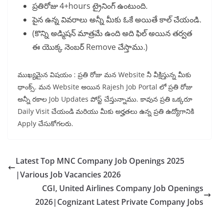
ప్రతిరోజు 4+hours ట్రైనింగ్ ఉంటుంది.
పైన ఉన్న వివరాలు అన్నీ మీకు ఓకే అయితే కాల్ చేయండి.
(కొన్ని అడ్మిషన్ మాత్రమే ఉంది అది ఫిల్ అయిన తర్వత
ఈ యొక్క నెంబర్ Remove చేస్తాము.)
ముఖ్యమైన విషయం : ప్రతి రోజు మన Website నీ వీక్షిస్తున్న మీకు
థాంక్స్. మన Website అయిన Rajesh Job Portal లో ప్రతి రోజు
అన్నీ రకాల Job Updates పోస్ట్ చేస్తున్నాము. కావున ప్రతి ఒక్కరూ
Daily Visit చేయండి మరియు మీకు అర్హతలు ఉన్న ప్రతి ఉద్యోగానికి
Apply చేసుకోగలరు.
Latest Top MNC Company Job Openings 2025
|Various Job Vacancies 2026
CGI, United Airlines Company Job Openings
2026|Cognizant Latest Private Company Jobs