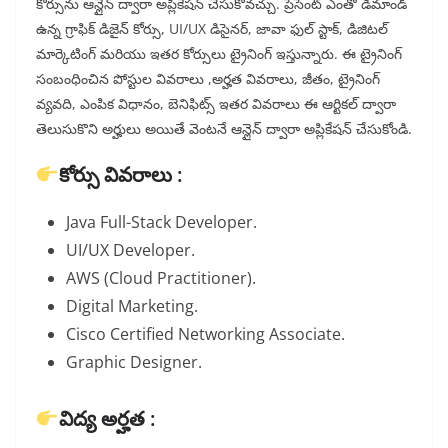
కోర్సును ఆన్లైన్ ద్వారా అప్లికేషన్ చేసుకోవచ్చు. ప్రెసెంట్ ఎంతో డిమాండ్
ఉన్న గ్రాఫిక్ డిజైన్ కోర్సు, UI/UX డిసైనర్, జావా ఫుల్ స్టాక్, డిజిటల్
మార్కెటింగ్ మరియు ఇతర కోర్సులు ట్రైనింగ్ ఇస్తున్నారు. ఈ ట్రైనింగ్
సంబంధించిన పోస్టుల వివరాలు ,అర్హత వివరాలు, జీతం, ట్రైనింగ్
వ్యవది, ఎంపిక విధానం, బెనిఫిట్స్ ఇతర వివరాలు ఈ ఆర్టికల్ ద్వారా
తెలుసుకొని అర్హులు అయితే వెంటనే ఆన్లైన్ ద్వారా అప్లికేషన్ చేసుకోండి.
కోర్సు వివరాలు :
Java Full-Stack Developer.
UI/UX Developer.
AWS (Cloud Practitioner).
Digital Marketing.
Cisco Certified Networking Associate.
Graphic Designer.
విద్య అర్హత :