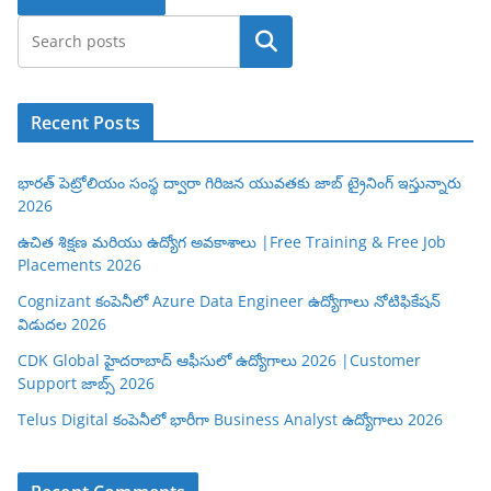
Search
Recent Posts
భారత్ పెట్రోలియం సంస్థ ద్వారా గిరిజన యువతకు జాబ్ ట్రైనింగ్ ఇస్తున్నారు
2026
ఉచిత శిక్షణ మరియు ఉద్యోగ అవకాశాలు |Free Training & Free Job
Placements 2026
Cognizant కంపెనీలో Azure Data Engineer ఉద్యోగాలు నోటిఫికేషన్
విడుదల 2026
CDK Global హైదరాబాద్ ఆఫీసులో ఉద్యోగాలు 2026 |Customer
Support జాబ్స్ 2026
Telus Digital కంపెనీలో భారీగా Business Analyst ఉద్యోగాలు 2026