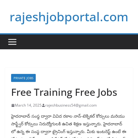
Skip
rajeshjobportal.com
to
content
PRIVATE JOBS
Free Training Free Jobs
March 14, 2025
rajeshbusiness54@gmail.com
హైదరాబాద్ సంస్థ ద్వారా వివిద రకాల నాన్-టెక్నికల్ కోర్సులు మరియు
సాఫ్ట్వేర్ కోర్సులు నిరుద్యోగులకి ఉచిత శిక్షణ ఇస్తున్నారు. హైదరాబాద్
లో ఉన్న ఈ సంస్థ ద్వారా ట్రైనింగ్ ఇస్తున్నారు. మీకు ఇంటరెస్ట్ ఉంటే ఈ