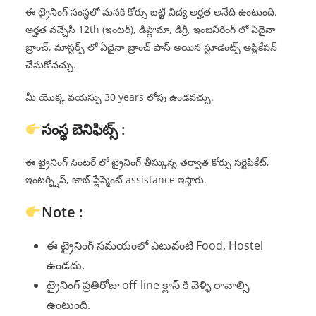
ఈ ట్రైనింగ్ సంస్థలో మనకి కోర్సు బట్టి విద్య అర్హత అనేది ఉంటుంది.
అర్హత వచ్చేసి 12th (ఇంటర్), డిప్లొమా, డిగ్రీ, ఇంజనీరింగ్ లో ఏదైనా
బ్రాంచ్, మాస్టర్స్ లో ఏదైనా బ్రాంచ్ పాస్ అయిన స్టూడెంట్స్ అప్లికేషన్
చేసుకోవచ్చు.
మీ యొక్క వయస్సు 30 years లోపు ఉండవచ్చు.
సంస్థ బెనిఫిట్స్ :
ఈ ట్రైనింగ్ సెంటర్ లో ట్రైనింగ్ తీస్కున్న తర్వాత కోర్సు సర్టిఫికేట్,
ఇంటర్న్షిప్, జాబ్ ప్లేస్మెంట్ assistance ఇస్తారు.
Note :
ఈ ట్రైనింగ్ సమయంలో ఎటువంటి Food, Hostel
ఉండదు.
ట్రైనింగ్ ప్రతిరోజు off-line క్లాస్ కి వెళ్ళి రావాల్సి
ఉంటుంది.