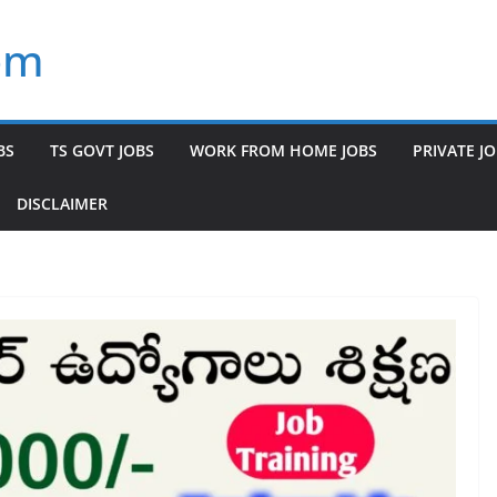
om
BS
TS GOVT JOBS
WORK FROM HOME JOBS
PRIVATE J
DISCLAIMER