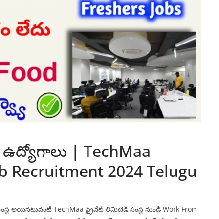
ర్ ఉద్యోగాలు | TechMaa
b Recruitment 2024 Telugu
ముఖ సంస్థ అయినటువంటి TechMaa ప్రైవేట్ లిమిటెడ్ సంస్థ నుండి Work From