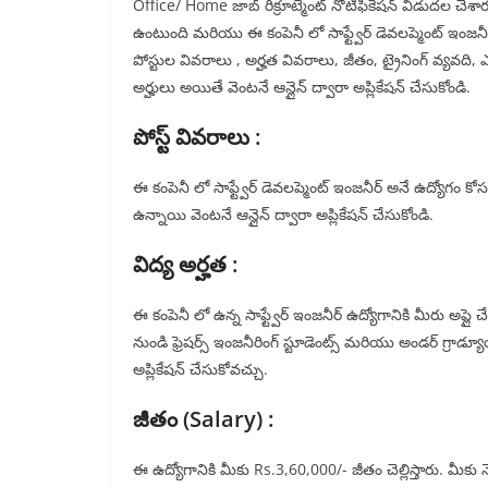
Office/ Home జాబ్ రిక్రూట్మెంట్ నోటిఫికేషన్ విడుదల చేశారు
ఉంటుంది మరియు ఈ కంపెనీ లో సాఫ్ట్వేర్ డెవలప్మెంట్ ఇంజనీర్
పోస్టుల వివరాలు , అర్హత వివరాలు, జీతం, ట్రైనింగ్ వ్యవది,
అర్హులు అయితే వెంటనే ఆన్లైన్ ద్వారా అప్లికేషన్ చేసుకోండి.
పోస్ట్ వివరాలు :
ఈ కంపెనీ లో సాఫ్ట్వేర్ డెవలప్మెంట్ ఇంజనీర్ అనే ఉద్యోగం కోసం 
ఉన్నాయి వెంటనే ఆన్లైన్ ద్వారా అప్లికేషన్ చేసుకోండి.
విద్య అర్హత :
ఈ కంపెనీ లో ఉన్న సాఫ్ట్వేర్ ఇంజనీర్ ఉద్యోగానికి మీరు అప్ల
నుండి ఫ్రెషర్స్ ఇంజనీరింగ్ స్టూడెంట్స్ మరియు అండర్ గ్రాడ్య
అప్లికేషన్ చేసుకోవచ్చు.
జీతం (Salary) :
ఈ ఉద్యోగానికి మీకు Rs.3,60,000/- జీతం చెల్లిస్తారు. మీక