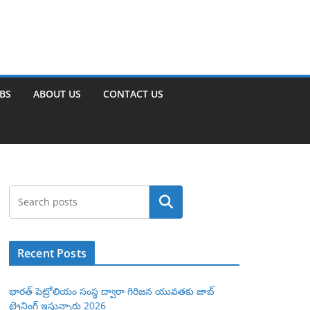
OBS
ABOUT US
CONTACT US
Search
Recent Posts
భారత్ పెట్రోలియం సంస్థ ద్వారా గిరిజన యువతకు జాబ్
ట్రైనింగ్ ఇస్తున్నారు 2026