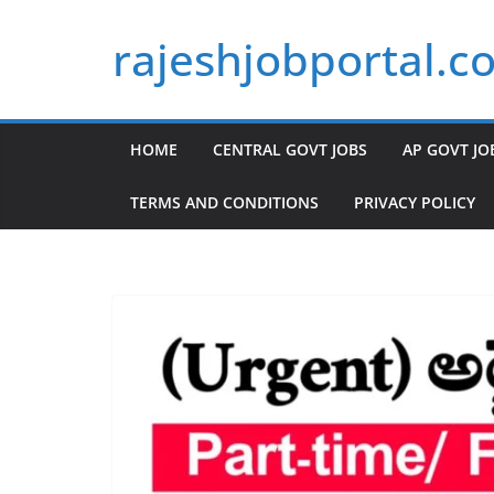
Skip
rajeshjobportal.c
to
content
HOME
CENTRAL GOVT JOBS
AP GOVT JO
TERMS AND CONDITIONS
PRIVACY POLICY