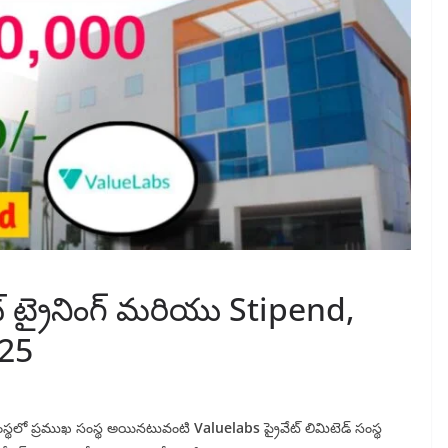
్ ట్రైనింగ్ మరియు Stipend,
025
గ సంస్థలో ప్రముఖ సంస్థ అయినటువంటి
Valuelabs
ప్రైవేట్ లిమిటెడ్ సంస్థ