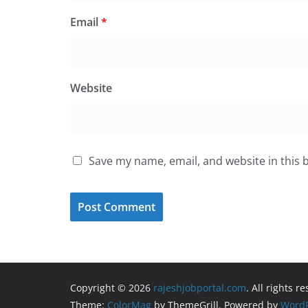
Email
*
Website
Save my name, email, and website in this 
Copyright © 2026
rajeshjobportal.com
. All rights r
Theme:
ColorMag
by ThemeGrill. Powered by
WordP