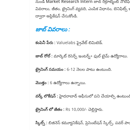
నుండి
Market Research Intern
జాబ్ రిక్రూట్మెంట్ నోట
వివరాలు, జీతం, ట్రైనింగ్ వ్యవది, ఎంపిక విధానం, బెనిఫిట్స
ద్వారా అప్లికేషన్ చేసుకోండి.
జాబ్ వివరాలు :
కంపెనీ పేరు :
Valuelabs ప్రైవేట్ లిమిటెడ్.
జాబ్ రోల్ :
మార్కెట్ రిసెర్చ్ ఇంటర్న్+ ఫుల్ టైమ్ ఉద్యోగాలు.
ట్రైనింగ్ సమయం :
6-12 నెలల పాటు ఉంటుంది.
మొత్తం :
6 ఉద్యోగాలు ఉన్నాయి.
వర్క్ లొకేషన్ :
హైదరాబాద్ ఆఫీసులో పని చేయాల్సి ఉంటుంద
ట్రైనింగ్ లో జీతం :
Rs 10,000/- చెల్లిస్తారు.
స్కిల్స్ :
బిజినెస్ కమ్యూనికేషన్, ప్రెసెంటేషన్ స్కిల్స్, పవర్ ప