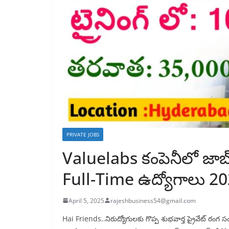
PRIVATE JOBS
Valuelabs కంపెనీలో జాబ
Full-Time ఉద్యోగాలు 2
April 5, 2025
rajeshbusiness54@gmail.com
Hai Friends..నిరుద్యోగులకు గొప్ప శుభవార్త ప్రైవేట్ రం