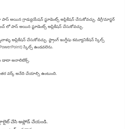
ాస్ అయిన గ్రాడ్యుయేషన్ స్టూడెంట్స్ అప్లికేషన్ చేసుకోవచ్చు. డిగ్రీ/మాస్టర్
చ్ లో పాస్ అయిన స్టూడెంట్స్ అప్లికేషన్ చేసుకోవచ్చు.
వాళ్ళు అప్లికేషన్ చేసుకోవచ్చు. స్ట్రాంగ్ ఇంగ్షీషు కమ్యూనికేషన్ స్కిల్స్
d, PowerPoint) స్కిల్స్ ఉండవలెను.
ు డాటా అనాలిటిక్స్.
్స్. ఇతర వర్క్ అనేది చేయాల్సి ఉంటుంది.
ౖలైట్ చేసి అప్లోడ్ చేయండి.