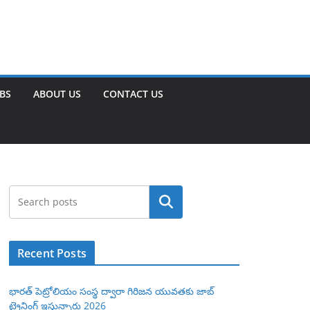
OBS
ABOUT US
CONTACT US
Search
Recent Posts
భారత్ పెట్రోలియం సంస్థ ద్వారా గిరిజన యువతకు జాబ్
ట్రైనింగ్ ఇస్తున్నారు 2026