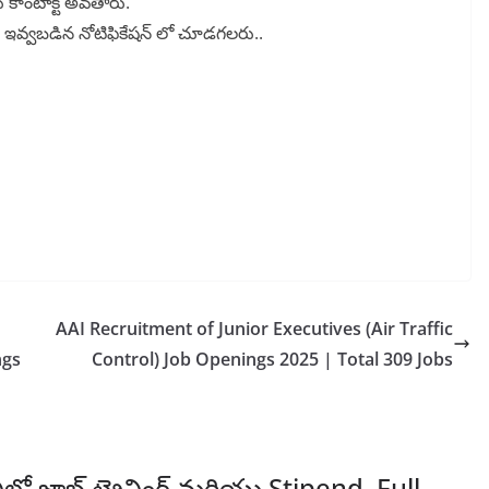
ు కాంటాక్ట్ అవతారు.
ంద ఇవ్వబడిన నోటిఫికేషన్ లో చూడగలరు..
AAI Recruitment of Junior Executives (Air Traffic
ngs
Control) Job Openings 2025 | Total 309 Jobs
లో జాబ్ ట్రైనింగ్ మరియు Stipend, Full-