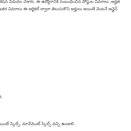
ిఫికేషన్ విడుదల చేశారు. ఈ ఉద్యోగానికి సంబంధించిన పోస్టుల వివరాలు ,అర్హత
్ ఇతర వివరాలు ఈ ఆర్టికల్ ద్వారా తెలుసుకొని అర్హులు అయితే వెంటనే ఆన్లైన్
ి.
ాయింట్ స్కిల్స్, మానేమెంట్ స్కిల్స్ వచ్చి ఉండాలి.