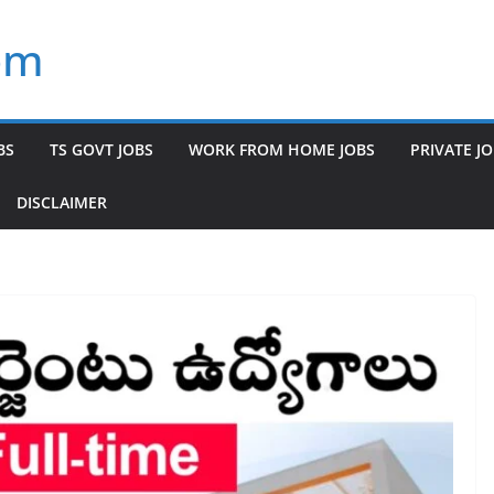
om
BS
TS GOVT JOBS
WORK FROM HOME JOBS
PRIVATE J
DISCLAIMER