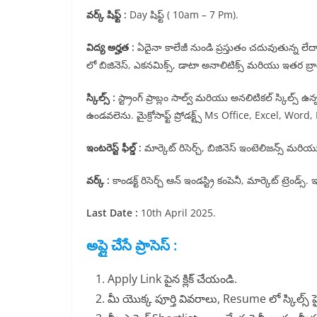
వర్క్ షిఫ్ట్ :
Day షిఫ్ట్ ( 10am – 7 Pm).
విద్య అర్హత :
ఏదైనా కాలేజీ నుండి ప్రస్తుతం చదువుతున్న లేదా ప
లో బిజినెస్, ఎకనమిక్స్, డాటా అనాలిటిక్స్ మరియు ఇతర బ్రాం
స్కిల్స్ :
స్ట్రాంగ్ ప్రాబ్లం సాల్వ్ మరియు అనలిటికల్ స్కిల్స్ ఉన్న
ఉండవలెను. మైక్రోసాఫ్ట్ ప్రోడక్ట్స్ Ms Office, Excel, Wor
ఇంటరెస్ట్ ఫీల్డ్ :
మార్కెట్ రిసెర్చ్, బిజినెస్ ఇంటెలిజన్స్ మరియ
వర్క్ :
కాండక్ట్ రిసెర్చ్ ఆన్ ఇండస్ట్రి కంపెనీ, మార్కెట్ ట్రెండ
Last Date :
10th April 2025.
అప్లై చేసే ప్రాసెస్ :
Apply Link పైన క్లిక్ చేయండి.
మీ యొక్క పూర్తి వివరాలు, Resume లో స్కిల్స్ హె