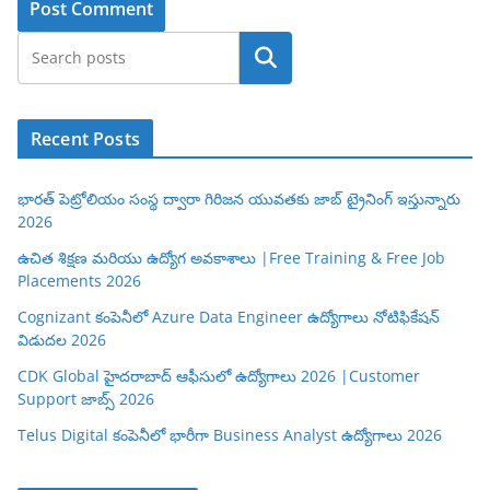
Search
Recent Posts
భారత్ పెట్రోలియం సంస్థ ద్వారా గిరిజన యువతకు జాబ్ ట్రైనింగ్ ఇస్తున్నారు
2026
ఉచిత శిక్షణ మరియు ఉద్యోగ అవకాశాలు |Free Training & Free Job
Placements 2026
Cognizant కంపెనీలో Azure Data Engineer ఉద్యోగాలు నోటిఫికేషన్
విడుదల 2026
CDK Global హైదరాబాద్ ఆఫీసులో ఉద్యోగాలు 2026 |Customer
Support జాబ్స్ 2026
Telus Digital కంపెనీలో భారీగా Business Analyst ఉద్యోగాలు 2026