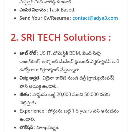
సాఫ్ట్వేర్ మీద నాలెడ్జ్ ఉండాలి.
ఎంపిక విధానం :
Task-Based.
Send Your Cv/Resume :
contact@adya3.com
2. SRI TECH Solutions :
జాబ్ రోల్ :
US IT, డోమెస్టిక్ BDM, బెంచ్ సేల్స్,
ఇంజనీరింగ్, అక్కౌంట్ మేనేజర్ క్లయింట్ ఎగ్జిక్యూటివ్ అనే
ఉద్యోగాలు రిక్రూట్మెంట్ చేస్తున్నారు.
విద్య అర్హత :
ఏదైనా కాలేజీ నుండి డిగ్రీ (గ్రాడ్యుయేషన్)
పాస్ అయ్యి ఉండాలి.
జీతం :
పోస్టును బట్టి 20,000 నుంచి 50,000 వరకు
చెల్లిస్తారు.
Experience :
పోస్టును బట్టి 1-5 years పని అనుభవం
ఉండాలి.
లొకేషన్ :
విశాఖపట్నం.