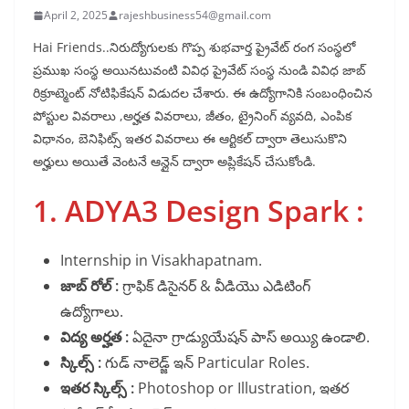
April 2, 2025
rajeshbusiness54@gmail.com
Hai Friends..నిరుద్యోగులకు గొప్ప శుభవార్త ప్రైవేట్ రంగ సంస్థలో
ప్రముఖ సంస్థ అయినటువంటి వివిధ ప్రైవేట్ సంస్థ నుండి వివిధ జాబ్
రిక్రూట్మెంట్ నోటిఫికేషన్ విడుదల చేశారు. ఈ ఉద్యోగానికి సంబంధించిన
పోస్టుల వివరాలు ,అర్హత వివరాలు, జీతం, ట్రైనింగ్ వ్యవది, ఎంపిక
విధానం, బెనిఫిట్స్ ఇతర వివరాలు ఈ ఆర్టికల్ ద్వారా తెలుసుకొని
అర్హులు అయితే వెంటనే ఆన్లైన్ ద్వారా అప్లికేషన్ చేసుకోండి.
1. ADYA3 Design Spark :
Internship in Visakhapatnam.
జాబ్ రోల్ :
గ్రాఫిక్ డిసైనర్ & వీడియొ ఎడిటింగ్
ఉద్యోగాలు.
విద్య అర్హత :
ఏదైనా గ్రాడ్యుయేషన్ పాస్ అయ్యి ఉండాలి.
స్కిల్స్ :
గుడ్ నాలెడ్జ్ ఇన్ Particular Roles.
ఇతర స్కిల్స్ :
Photoshop or Illustration, ఇతర