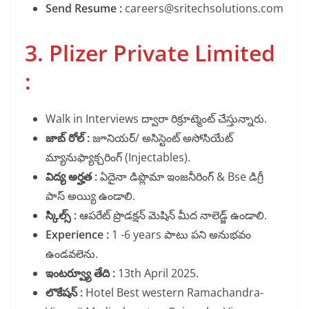
Send Resume :
careers@sritechsolutions.com
3. Plizer Private Limited
:
Walk in Interviews ద్వారా రిక్రూట్మెంట్ చేస్తున్నారు.
జాబ్ రోల్ :
జూనియర్/ అసిస్టెంట్ అసోసియేట్
మ్యానుఫ్యాక్చరింగ్ (Injectables).
విద్య అర్హత :
ఏదైనా డిప్లొమా ఇంజనీరింగ్ & Bse డిగ్రీ
పాస్ అయ్యి ఉండాలి.
స్కిల్స్ :
ఆపరేట్ ప్రొడక్షన్ మెషిన్ మీద నాలెడ్జ్ ఉండాలి.
Experience :
1 -6 years పాటు పని అనుభవం
ఉండవలెను.
ఇంటర్వ్యూ తేది :
13th April 2025.
లొకేషన్ :
Hotel Best western Ramachandra-