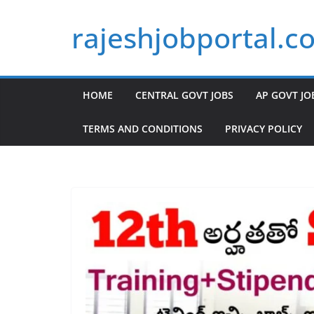
Skip
rajeshjobportal.c
to
content
HOME
CENTRAL GOVT JOBS
AP GOVT JO
TERMS AND CONDITIONS
PRIVACY POLICY