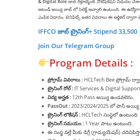
& Digital Role
జాబ్ రిక్రూట్మెంట్ నోటిఫికేషన్ విడుదల చేశా
అటండ్ అయ్యి జాబ్ లో సెలెక్ట్ అవ్వాలి ఉంటుంది. ఈ ఉద్యోగాన
ఎంపిక విధానం, బెనిఫిట్స్ ఇతర వివరాలు ఈ ఆర్టికల్ ద్వారా తెల
IFFCO జాబ్ ట్రైనింగ్+ Stipend 33,500
Join Our Telegram Group
Program Details :
ప్రోగ్రామ్ వివరాలు :
HCLTech Bee ప్రోగ్రామ్ ద్వారా
ట్రైనింగ్ రోల్ :
IT Services & Digital Support ఉ
విద్య అర్హత :
12th Pass అయ్యి ఉండవలెను.
PassOut :
2023/2024/2025 లో పాస్ అయ్యి
ట్రైనింగ్ లొకేషన్ :
HCLTech సంస్థలో ఉంటుంది.
ట్రైనింగ్ సమయం :
1 Year పాటు ఉంటుంది.
ఈ సంస్థ వల్లే మీకు డిగ్రీ (గ్రాడ్యుయేషన్) చదివిపిస్త