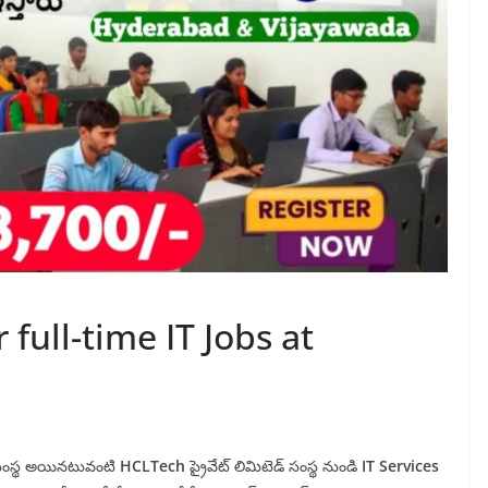
 full-time IT Jobs at
ుఖ సంస్థ అయినటువంటి
HCLTech
ప్రైవేట్ లిమిటెడ్ సంస్థ నుండి
IT Services