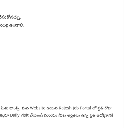
ేసుకోవచ్చు.
అయ్యి ఉండాలి.
న్న మీకు థాంక్స్. మన Website అయిన Rajesh Job Portal లో ప్రతి రోజు
 ఒక్కరూ Daily Visit చేయండి మరియు మీకు అర్హతలు ఉన్న ప్రతి ఉద్యోగానికి