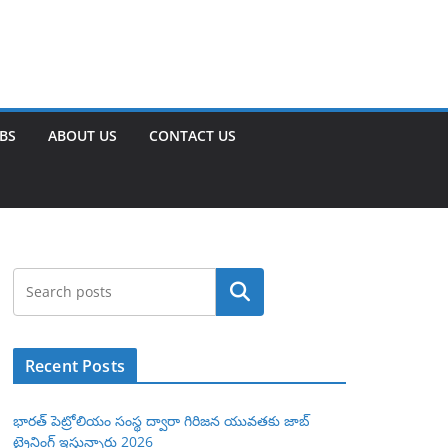
OBS
ABOUT US
CONTACT US
Search
Recent Posts
భారత్ పెట్రోలియం సంస్థ ద్వారా గిరిజన యువతకు జాబ్
ట్రైనింగ్ ఇస్తున్నారు 2026