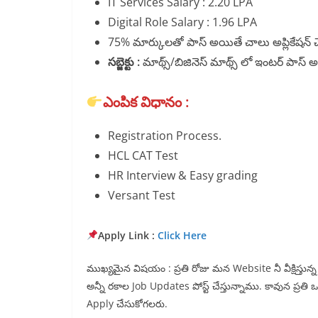
IT Services Salary : 2.20 LPA
Digital Role Salary : 1.96 LPA
75% మార్కులతో పాస్ అయితే చాలు అప్లికేషన్ చ
సబ్జెక్టు :
మాథ్స్/బిజినెస్ మాథ్స్ లో ఇంటర్ పాస్ 
ఎంపిక విధానం :
Registration Process.
HCL CAT Test
HR Interview & Easy grading
Versant Test
Apply Link :
Click Here
ముఖ్యమైన విషయం : ప్రతి రోజు మన Website నీ వీక్షిస్తు
అన్నీ రకాల Job Updates పోస్ట్ చేస్తున్నాము. కావున ప్రతి
Apply చేసుకోగలరు.