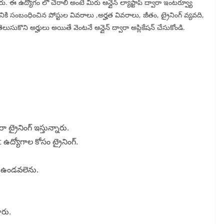
రు. ఈ ఉద్యోగం లో చేరాలి అంటే మీరు ఆన్లైన్ ల్యాప్టాప్ ద్వారా ఇంటర్వ్యూ
ికి సంబంధించిన పోస్టుల వివరాలు ,అర్హత వివరాలు, జీతం, ట్రైనింగ్ వ్యవది,
ుసుకొని అర్హులు అయితే వెంటనే ఆన్లైన్ ద్వారా అప్లికేషన్ చేసుకోండి.
 ట్రైనింగ్ ఇస్తున్నారు.
ద్యోగాల కోసం ట్రైనింగ్.
 ఉండవలెను.
ారు.