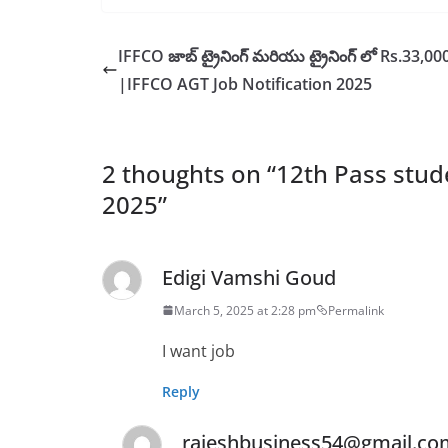
IFFCO జాబ్ ట్రైనింగ్ మరియు ట్రైనింగ్ లో Rs.33,00
|IFFCO AGT Job Notification 2025
2 thoughts on “
12th Pass stude
2025
”
Edigi Vamshi Goud
March 5, 2025 at 2:28 pm
Permalink
I want job
Reply
rajeshbusiness54@gmail.co