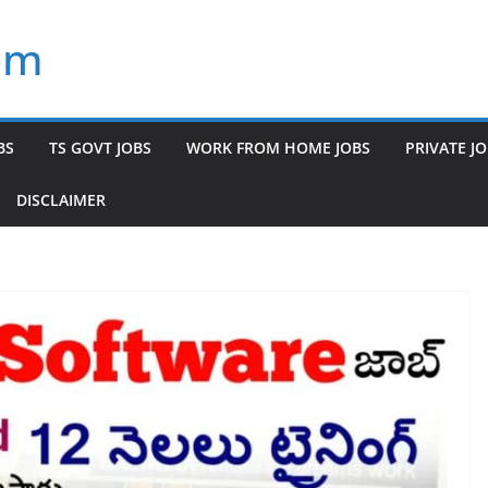
om
BS
TS GOVT JOBS
WORK FROM HOME JOBS
PRIVATE J
DISCLAIMER