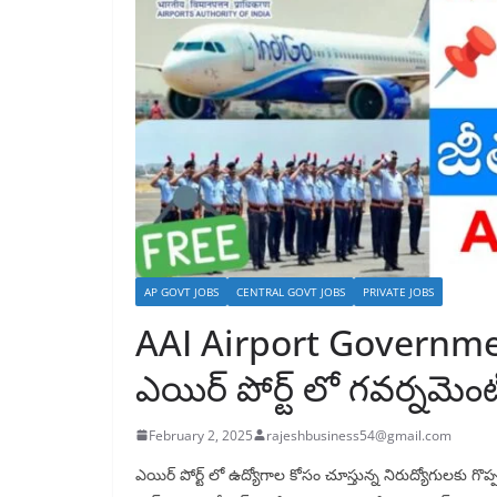
AP GOVT JOBS
CENTRAL GOVT JOBS
PRIVATE JOBS
AAI Airport Governmen
ఎయిర్ పోర్ట్ లో గవర్నమెం
February 2, 2025
rajeshbusiness54@gmail.com
ఎయిర్ పోర్ట్ లో ఉద్యోగాల కోసం చూస్తున్న నిరుద్యోగులకు 