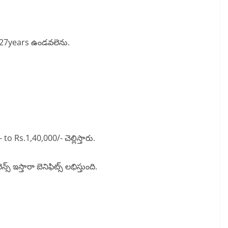
ax 27years ఉండవలెను.
 to Rs.1,40,000/- చెల్లిస్తారు.
్స్ ఇస్తారా బెనిఫిట్స్ లభిస్తుంది.