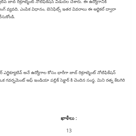
ివ్ జాబ్ రిక్రూట్మెంట్ నోటిఫికేషన్ విడుదల చేశారు. ఈ ఉద్యోగానికి
ంగ్ వ్యవది, ఎంపిక విధానం, బెనిఫిట్స్ ఇతర వివరాలు ఈ ఆర్టికల్ ద్వారా
చేసుకోండి.
ఎగ్జిక్యూటివ్ అనే ఉద్యోగాల కోసం భారీగా జాబ్ రిక్రూట్మెంట్ నోటిఫికేషన్
గవర్నమెంట్ ఆఫ్ ఇండియా పబ్లిక్ సెక్టార్ కి చెందిన సంస్థ. మిని రత్న కేటగిరి
ఖాళీలు :
13