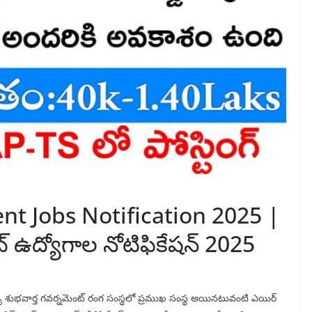
t Jobs Notification 2025 |
ట్ ఉద్యోగాల నోటిఫికేషన్ 2025
గొప్ప శుభవార్త గవర్నమెంట్ రంగ సంస్థలో ప్రముఖ సంస్థ అయినటువంటి ఎయిర్