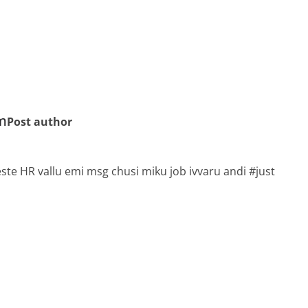
m
Post author
ste HR vallu emi msg chusi miku job ivvaru andi #just