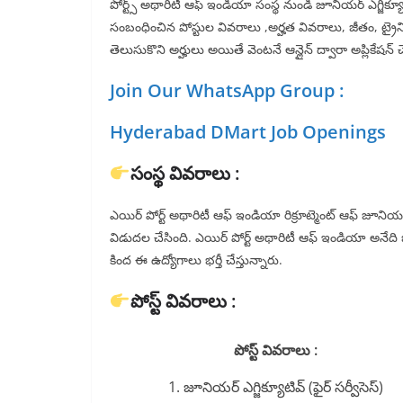
పోర్ట్స్ అథారిటీ ఆఫ్ ఇండియా సంస్థ నుండి జూనియర్ ఎగ్జిక్యూట
సంబంధించిన పోస్టుల వివరాలు ,అర్హత వివరాలు, జీతం, ట్రైని
తెలుసుకొని అర్హులు అయితే వెంటనే ఆన్లైన్ ద్వారా అప్లికేషన్ 
Join Our WhatsApp Group :
Hyderabad DMart Job Openings
సంస్థ వివరాలు :
ఎయిర్ పోర్ట్ అథారిటీ ఆఫ్ ఇండియా రిక్రూట్మెంట్ ఆఫ్ జూనియర్ 
విడుదల చేసింది. ఎయిర్ పోర్ట్ అథారిటీ ఆఫ్ ఇండియా అనేది ఒక 
కింద ఈ ఉద్యోగాలు భర్తీ చేస్తున్నారు.
పోస్ట్ వివరాలు :
పోస్ట్ వివరాలు :
1. జూనియర్ ఎగ్జిక్యూటివ్ (ఫైర్ సర్వీసెస్)