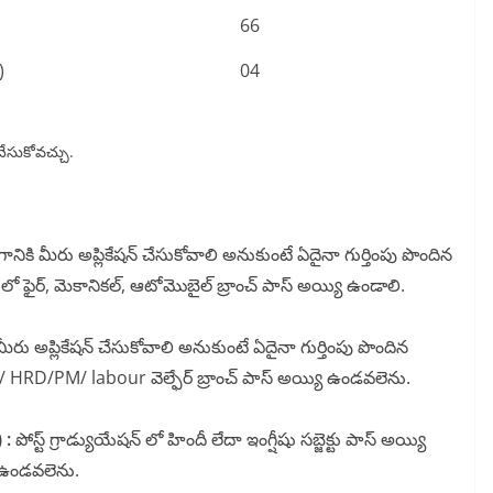
)
66
)
04
 చేసుకోవచ్చు.
ానికి మీరు అప్లికేషన్ చేసుకోవాలి అనుకుంటే ఏదైనా గుర్తింపు పొందిన
ీ లో ఫైర్, మెకానికల్, ఆటోమొబైల్ బ్రాంచ్ పాస్ అయ్యి ఉండాలి.
మీరు అప్లికేషన్ చేసుకోవాలి అనుకుంటే ఏదైనా గుర్తింపు పొందిన
/ HRD/PM/ labour వెల్ఫేర్ బ్రాంచ్ పాస్ అయ్యి ఉండవలెను.
 :
పోస్ట్ గ్రాడ్యుయేషన్ లో హిందీ లేదా ఇంగ్షీషు సబ్జెక్టు పాస్ అయ్యి
ి ఉండవలెను.