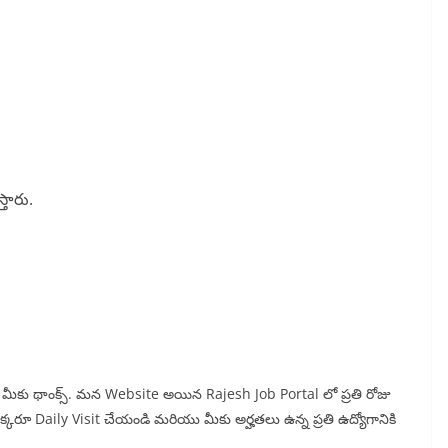
్తారు.
న్న మీకు థాంక్స్. మన Website అయిన Rajesh Job Portal లో ప్రతి రోజు
 ఒక్కరూ Daily Visit చేయండి మరియు మీకు అర్హతలు ఉన్న ప్రతి ఉద్యోగానికి