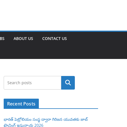
OBS
ABOUT US
CONTACT US
Search
Recent Posts
భారత్ పెట్రోలియం సంస్థ ద్వారా గిరిజన యువతకు జాబ్
ట్రైనింగ్ ఇస్తున్నారు 2026