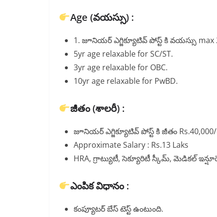
Age (వయస్సు) :
1. జూనియర్ ఎగ్జిక్యూటివ్ పోస్ట్ కి వయస్సు m
5yr age relaxable for SC/ST.
3yr age relaxable for OBC.
10yr age relaxable for PwBD.
జీతం (శాలరీ) :
జూనియర్ ఎగ్జిక్యూటివ్ పోస్ట్ కి జీతం Rs.40,000/-
Approximate Salary : Rs.13 Laks
HRA, గ్రాట్యుటీ, సెక్యూరిటీ స్కీమ్, మెడికల్ ఇన్షూరెన
ఎంపిక విధానం :
కంప్యూటర్ బేస్ టెస్ట్ ఉంటుంది.