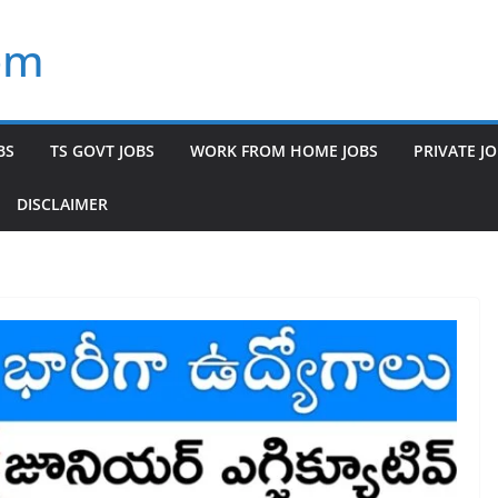
om
BS
TS GOVT JOBS
WORK FROM HOME JOBS
PRIVATE J
DISCLAIMER