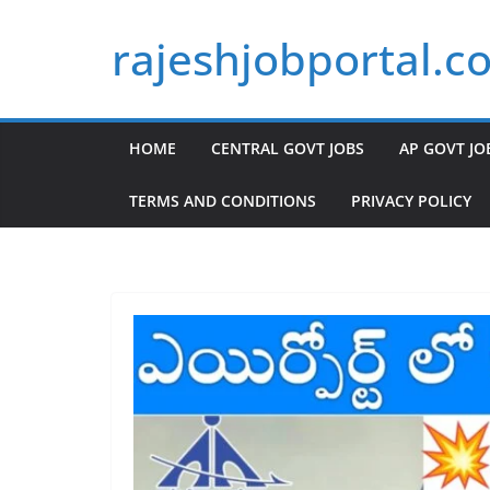
Skip
rajeshjobportal.c
to
content
HOME
CENTRAL GOVT JOBS
AP GOVT JO
TERMS AND CONDITIONS
PRIVACY POLICY