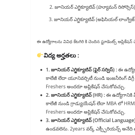
2. జూనియర్ ఎగ్జిక్యూటివ్ (హ్యూమన్ రిసోర్సెస్
3. జూనియర్ ఎగ్జిక్యూటివ్ (అఫిసియల్ లాంగ్వేజ్
ఈ ఉద్యోగాలను వివిధ కేటగిరి కి చెందిన స్టూడెంట్స్ అప్లికేషన్
విద్య అర్హతలు :
1. జూనియర్ ఎగ్జిక్యూటివ్ (ఫైర్ సర్విస్) :
ఈ ఉద్యోగ
కాలేజీ లేదా యూనివర్సిటీ నుండి ఇంజనీరింగ్ డిగ్ర
Freshers అందరూ అప్లికేషన్ చేసుకోవచ్చు.
2. జూనియర్ ఎగ్జిక్యూటివ్ (HR) :
ఈ ఉద్యోగానికి 
కాలేజీ నుండి గ్రాడ్యుయేషన్ లేదా MBA లో HRM
Freshers అందరూ అప్లికేషన్ చేసుకోవచ్చు.
3. జూనియర్ ఎగ్జిక్యూటివ్ (Official Language)
ఉండవలెను. 2years వర్క్ ఎక్స్పీరియన్స్ అనేద