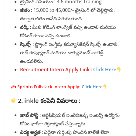
ట్రైనింగ్ సమయం : 3-6 months training .
జీతం :
15,000 to 45,000/- ట్రైనింగ్ లో చెల్లిస్తారు.
తర్వాత జీతం అనేది పెరుగుతుంది.
వర్క్ :
మీకు కోడింగ్ లాంగ్వేజ్ వచ్చి ఉండాలి మరియు
కోడింగ్ కూడా వచ్చి ఉండాలి.
స్కిల్స్ :
స్ట్రాంగ్ ఇంగ్షీషు కమ్యూనికేషన్ స్కిల్స్ ఉండాలి.
గుడ్ కంప్యూటర్ మరియు డాక్యుమెంట్ నాలెడ్జ్
ఉండవలెను.
Recruitment Intern Apply Link :
Click Here
✍️ Sprinto Fullstack Intern Apply:
Click Here
2. inkle కంపెనీ వివరాలు :
జాబ్ పోస్ట్ :
ఆర్టిఫీషియల్ ఇంటెలిజన్స్ ఇంటర్న్ ఉద్యోగం
కోసం భారీగా రిక్రూట్మెంట్ చేస్తున్నారు.
విద్య అర్హత :
ఏదైనా గుర్తింపు పొందిన కాలేజీ లేదా