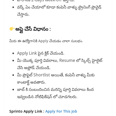
వర్క్ ఏం చేయాలో కూడా కంపెనీ వాళ్ళు ట్రైనింగ్ ప్రొవైడ్
చేస్తారు.
అప్లై చేసే విధానం :
మీరు ఈ ఉద్యోగానికి Apply చేయడం చాలా సులభం.
Apply Link పైన క్లిక్ చేయండి.
మీ యొక్క పూర్తి వివరాలు, Resume లో స్కిల్స్ హైలైట్
చేసి అప్లోడ్ చేయండి.
మీ ప్రొఫైల్ Shortlist అయితే, కంపెనీ వాళ్ళు మీకు
కాంటాక్ట్ అవతారు.
జాబ్ కి సంబందించిన మరిన్ని పూర్తి వివరాలు కింద
ఇవ్వబడిన నోటిఫికేషన్ లో చూడగలరు.
Sprinto Apply Link :
Apply For This Job