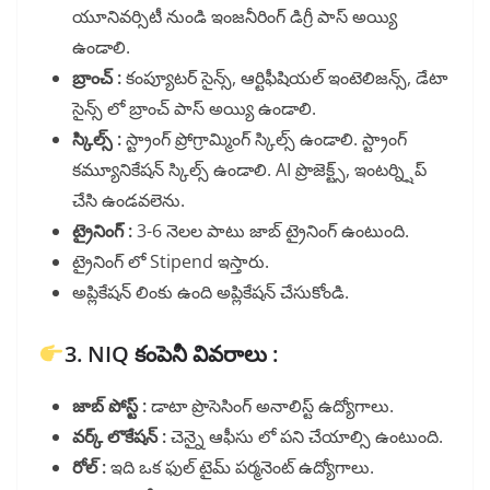
యూనివర్సిటీ నుండి ఇంజనీరింగ్ డిగ్రీ పాస్ అయ్యి
ఉండాలి.
బ్రాంచ్ :
కంప్యూటర్ సైన్స్, ఆర్టిఫీషియల్ ఇంటెలిజన్స్, డేటా
సైన్స్ లో బ్రాంచ్ పాస్ అయ్యి ఉండాలి.
స్కిల్స్ :
స్ట్రాంగ్ ప్రోగ్రామ్మింగ్ స్కిల్స్ ఉండాలి. స్ట్రాంగ్
కమ్యూనికేషన్ స్కిల్స్ ఉండాలి. AI ప్రొజెక్ట్స్, ఇంటర్న్షిప్
చేసి ఉండవలెను.
ట్రైనింగ్ :
3-6 నెలల పాటు జాబ్ ట్రైనింగ్ ఉంటుంది.
ట్రైనింగ్ లో Stipend ఇస్తారు.
అప్లికేషన్ లింకు ఉంది అప్లికేషన్ చేసుకోండి.
3. NIQ కంపెనీ వివరాలు :
జాబ్ పోస్ట్ :
డాటా ప్రొసెసింగ్ అనాలిస్ట్ ఉద్యోగాలు.
వర్క్ లొకేషన్ :
చెన్నై ఆఫీసు లో పని చేయాల్సి ఉంటుంది.
రోల్ :
ఇది ఒక ఫుల్ టైమ్ పర్మనెంట్ ఉద్యోగాలు.