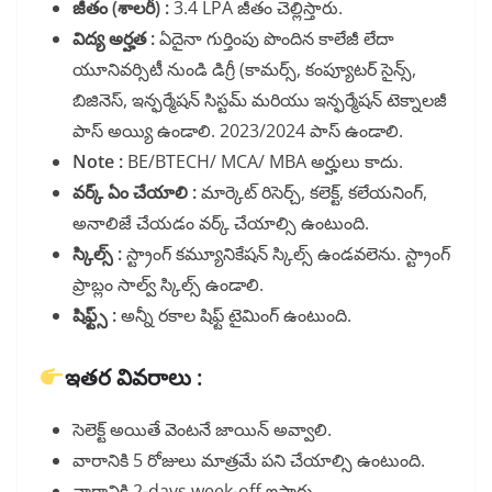
జీతం (శాలరీ) :
3.4 LPA జీతం చెల్లిస్తారు.
విద్య అర్హత :
ఏదైనా గుర్తింపు పొందిన కాలేజీ లేదా
యూనివర్సిటీ నుండి డిగ్రీ (కామర్స్, కంప్యూటర్ సైన్స్,
బిజినెస్, ఇన్ఫర్మేషన్ సిస్టమ్ మరియు ఇన్ఫర్మేషన్ టెక్నాలజీ
పాస్ అయ్యి ఉండాలి. 2023/2024 పాస్ ఉండాలి.
Note :
BE/BTECH/ MCA/ MBA అర్హులు కాదు.
వర్క్ ఏం చేయాలి :
మార్కెట్ రిసెర్చ్, కలెక్ట్, కలేయనింగ్,
అనాలిజే చేయడం వర్క్ చేయాల్సి ఉంటుంది.
స్కిల్స్ :
స్ట్రాంగ్ కమ్యూనికేషన్ స్కిల్స్ ఉండవలెను. స్ట్రాంగ్
ప్రాబ్లం సాల్వ్ స్కిల్స్ ఉండాలి.
షిఫ్ట్స్ :
అన్నీ రకాల షిఫ్ట్ టైమింగ్ ఉంటుంది.
ఇతర వివరాలు :
సెలెక్ట్ అయితే వెంటనే జాయిన్ అవ్వాలి.
వారానికి 5 రోజులు మాత్రమే పని చేయాల్సి ఉంటుంది.
వారానికి 2-days week-off ఇస్తారు.