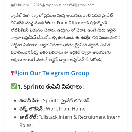
February 1, 2025
rajeshbusiness54@gmail.com
ప్రైవేట్ రంగ సంస్థలో ప్రముఖ సంస్థ అయినటువంటి వివిధ ప్రైవేట్
లిమిటెడ్ సంస్థ నుండి
Work From Office
జాబ్ రిక్రూట్మెంట్
నోటిఫికేషన్ విడుదల చేశారు. ఉద్యోగం లో చేరాలి అంటే మీరు ఆన్లైన్
ద్వారా అప్లికేషన్ చేసుకోవాల్సి ఉంటుంది. ఈ ఉద్యోగానికి సంబంధించిన
పోస్టుల వివరాలు ,అర్హత వివరాలు,జీతం,ట్రైనింగ్ వ్యవది,ఎంపిక
విధానం,బెనిఫిట్స్ ఇతర వివరాలు ఈ ఆర్టికల్ ద్వారా తెలుసుకొని
అర్హులు అయితే వెంటనే ఆన్లైన్ ద్వారా అప్లికేషన్ చేసుకోండి.
Join Our Telegram Group
1. Sprinto కంపెనీ వివరాలు :
కంపెనీ పేరు :
Sprinto ప్రైవేట్ లిమిటెడ్.
వర్క్ లొకేషన్ :
Work From Home.
జాబ్ రోల్ :
Fullstack Intern & Recruitment Intern
Roles.