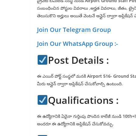
ప్రైవేట్ లిమిటెడ్ సంస్థ నుండి
Airport Ground Staff Pos
సంబంధించిన పోస్టుల వివరాలు ,అర్హత వివరాలు, జీతం, ట్రైని
తెలుసుకొని అర్హులు అయితే వెంటనే ఆన్లైన్ ద్వారా అప్లికేషన్ 
Join Our Telegram Group
Join Our WhatsApp Group :-
Post Details :
ఈ ఎయిర్ పోర్ట్ సంస్థలో మనకి
Airport 516- Ground Sta
మీరు ఆన్లైన్ ద్వారా అప్లికేషన్ చేసుకోవాల్సి ఉంటుంది.
Qualifications :
ఈ ఉద్యోగానికి ఏదైనా గుర్తింపు పొందిన కాలేజీ నుండి
10th+I
అందరూ ఈ ఉద్యోగానికి అప్లికేషన్ చేసుకోవచ్చు.