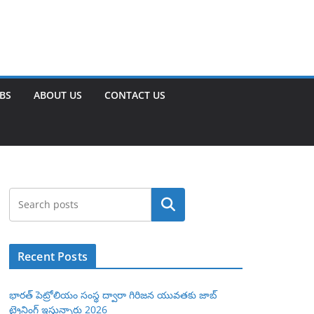
OBS
ABOUT US
CONTACT US
Search
Recent Posts
భారత్ పెట్రోలియం సంస్థ ద్వారా గిరిజన యువతకు జాబ్
ట్రైనింగ్ ఇస్తున్నారు 2026