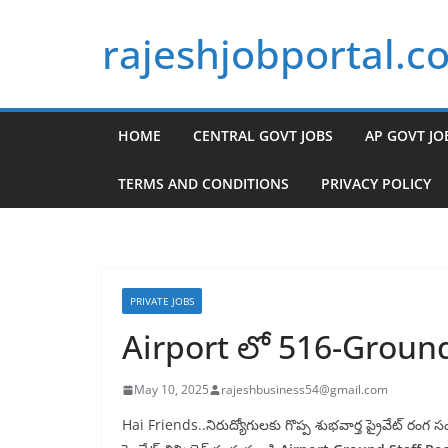
Skip
rajeshjobportal.c
to
content
HOME
CENTRAL GOVT JOBS
AP GOVT JO
TERMS AND CONDITIONS
PRIVACY POLICY
PRIVATE JOBS
Airport లో 516-Ground
May 10, 2025
rajeshbusiness54@gmail.com
Hai Friends..నిరుద్యోగులకు గొప్ప శుభవార్త ప్రైవేట్ రం