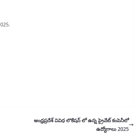
2025.
ఆంధ్రప్రదేశ్ వివిధ లొకేషన్ లో ఉన్న ప్రైవేట్ కంపెనీలో
ఉద్యోగాలు 2025