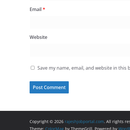
Email
*
Website
Save my name, email, and website in this 
Copyright © 2026
rajeshjobportal.com
. All rights r
Theme:
ColorMag
by ThemeGrill. Powered by
WordP