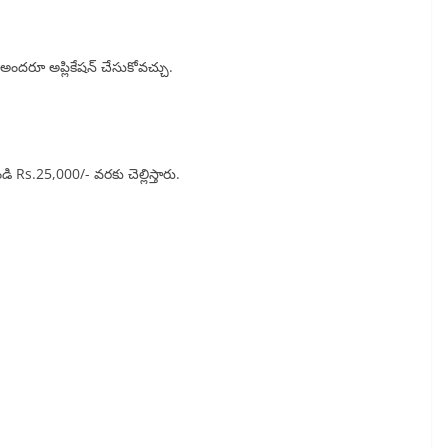
అందరూ అప్లికేషన్ చేసుకోవచ్చు.
డి Rs.25,000/- వరకు చెల్లిస్తారు.