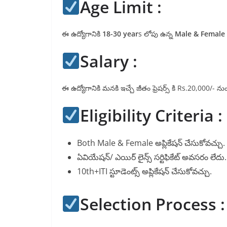
Age Limit :
ఈ ఉద్యోగానికి
18-30 year
s లోపు ఉన్న
Male & Female
Salary :
ఈ ఉద్యోగానికి మనకి ఇచ్చే జీతం ఫ్రెషర్స్ కి Rs.20,000/- నుం
Eligibility Criteria :
Both Male & Female అప్లికేషన్ చేసుకోవచ్చు.
ఏవియేషన్/ ఎయిర్ లైన్స్ సర్టిఫికేట్ అవసరం లేదు.
10th+ITI స్టూడెంట్స్ అప్లికేషన్ చేసుకోవచ్చు.
Selection Process :