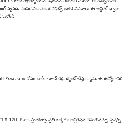
itions
జాబ్ రిక్రూట్మెంట్ నోటిఫికేషన్ విడుదల చేశారు. ఈ ఉద్యోగానికి
ంగ్ వ్యవది, ఎంపిక విధానం, బెనిఫిట్స్ ఇతర వివరాలు ఈ ఆర్టికల్ ద్వారా
చేసుకోండి.
ff Positions
కోసం భారీగా జాబ్ రిక్రూట్మెంట్ చేస్తున్నారు. ఈ ఉద్యోగానికి
TI & 12th Pass
స్టూడెంట్స్ ప్రతి ఒక్కరూ అప్లికేషన్ చేసుకోవచ్చు. ఫ్రెషర్స్