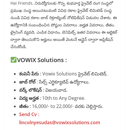
Hai Friends..నిరుద్యోగులకు గొప్ప శుభవార్త ప్రైవేట్ రంగ సంస్థలో
ప్రముఖ సంస్థ అయినటువంటి వివిధ రకాల ప్రైవేట్ లిమిటెడ్ సంస్థ
నుండి వివిధ రకాల జాబ్ రిక్రూట్మెంట్ నోటిఫికేషన్ విడుదల చేశారు. ఈ
ఉద్యోగానికి సంబంధించిన పోస్టుల వివరాలు ,అర్హత వివరాలు, జీతం,
ట్రైనింగ్ వ్యవది, ఎంపిక విధానం, బెనిఫిట్స్ ఇతర వివరాలు ఈ ఆర్టికల్
ద్వారా తెలుసుకొని అర్హులు అయితే వెంటనే ఆన్లైన్ ద్వారా అప్లికేషన్
చేసుకోండి.
VOWIX Solutions :
కంపెనీ పేరు :
Vowix Solutions ప్రైవేట్ లిమిటెడ్.
జాబ్ రోల్
: సేల్స్ ఎగ్జిక్యూటివ్ ఉద్యోగాలు.
వర్క్ లొకేషన్ :
విజయవాడ.
విద్య అర్హత :
10th to Any Degree.
జీతం :
16,000/- to 22,000/- వరకు చెల్లిస్తారు.
Send Cv :
lincolnyesudas@vowixsolutions.com