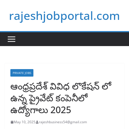
Skip
rajeshjobportal.com
to
content
PRIVATE JOBS
ఆంధ్రప్రదేశ్ వివిధ లొకేషన్ లో
ఉన్న ప్రైవేట్ కంపెనీలో
ఉద్యోగాలు 2025
May 10, 2025
rajeshbusiness54@gmail.com