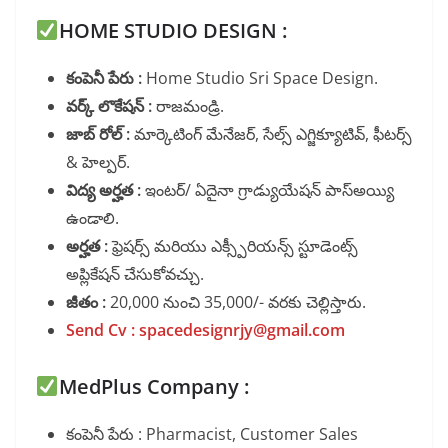
HOME STUDIO DESIGN :
కంపెనీ పేరు :
Home Studio Sri Space Design.
వర్క్ లొకేషన్ :
రాజమండ్రి.
జాబ్ రోల్ :
మార్కెటింగ్ మేనేజర్, సేల్స్ ఎగ్జిక్యూటివ్, ఫీటర్స్
& హెల్పర్.
విద్య అర్హత :
ఇంటర్/ ఏదైనా గ్రాడ్యుయేషన్ పాస్అయ్యి
ఉండాలి.
అర్హత :
ఫ్రెషర్స్ మరియు ఎక్స్పీరియన్స్ స్టూడెంట్స్
అప్లికేషన్ చేసుకోవచ్చు.
జీతం :
20,000 నుంచి 35,000/- వరకు చెల్లిస్తారు.
Send Cv : spacedesignrjy@gmail.com
MedPlus Company :
కంపెనీ పేరు : Pharmacist, Customer Sales