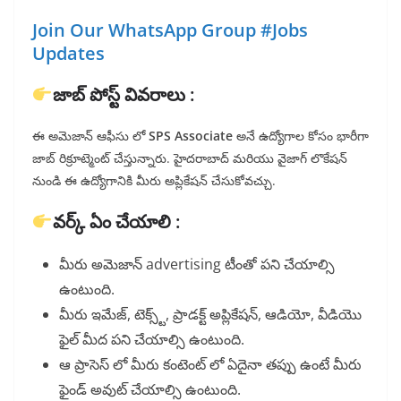
Join Our WhatsApp Group #Jobs
Updates
జాబ్ పోస్ట్ వివరాలు :
ఈ అమెజాన్ ఆఫీసు లో
SPS Associate
అనే ఉద్యోగాల కోసం భారీగా
జాబ్ రిక్రూట్మెంట్ చేస్తున్నారు. హైదరాబాద్ మరియు వైజాగ్ లొకేషన్
నుండి ఈ ఉద్యోగానికి మీరు అప్లికేషన్ చేసుకోవచ్చు.
వర్క్ ఏం చేయాలి :
మీరు అమెజాన్ advertising టీంతో పని చేయాల్సి
ఉంటుంది.
మీరు ఇమేజ్, టెక్స్ట్, ప్రాడక్ట్ అప్లికేషన్, ఆడియో, వీడియొ
ఫైల్ మీద పని చేయాల్సి ఉంటుంది.
ఆ ప్రాసెస్ లో మీరు కంటెంట్ లో ఏదైనా తప్పు ఉంటే మీరు
ఫైండ్ అవుట్ చేయాల్సి ఉంటుంది.