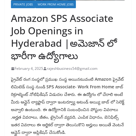
PRIVATE JOBS
WORK FROM HOME JOBS
Amazon SPS Associate
Job Openings in
Hyderabad |అమెజాన్ లో
భారీగా ఉద్యోగాలు
February 4, 2025
rajeshbusiness54@gmail.com
ప్రైవేట్ రంగ సంస్థలో ప్రముఖ సంస్థ అయినటువంటి
Amazon
ప్రైవేట్
లిమిటెడ్ సంస్థ నుండి
SPS Associate- Work From Home
జాబ్
రిక్రూట్మెంట్ నోటిఫికేషన్ విడుదల చేశారు. ఈ ఉద్యోగం లో చేరాలి అంటే
మీరు ఆన్లైన్ ల్యాప్టాప్ ద్వారా ఇంటర్వ్యూ అటండ్ అయ్యి జాబ్ లో సెలెక్ట్
అవ్వాలి ఉంటుంది. ఈ ఉద్యోగానికి సంబంధించిన పోస్టుల వివరాలు
,అర్హత వివరాలు, జీతం, ట్రైనింగ్ వ్యవది, ఎంపిక విధానం, బెనిఫిట్స్
ఇతర వివరాలు ఈ ఆర్టికల్ ద్వారా తెలుసుకొని అర్హులు అయితే వెంటనే
ఆన్లైన్ ద్వారా అప్లికేషన్ చేసుకోండి.