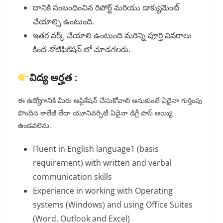
దానికి సంబంధించిన రిపోర్ట్ మరియు డాక్యుమెంట్
చేయాల్సి ఉంటుంది.
ఇతర వర్క్ చేయాలి ఉంటుంది మరిన్ని పూర్తి వివరాలు
కింద నోటిఫికేషన్ లో చూడగలరు.
విద్య అర్హత :
ఈ ఉద్యోగానికి మీరు అప్లికేషన్ చేసుకోవాలి అనుకుంటే ఏదైనా గుర్తింపు
పొందిన కాలేజీ లేదా యూనివర్సిటీ ఏదైనా డిగ్రీ పాస్ అయ్యి
ఉండవలెను.
Fluent in English language1 (basis
requirement) with written and verbal
communication skills
Experience in working with Operating
systems (Windows) and using Office Suites
(Word, Outlook and Excel)