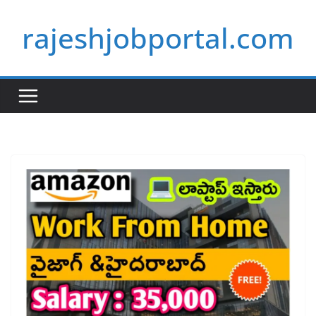
Skip
rajeshjobportal.com
to
content