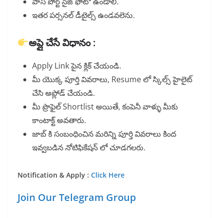
పాస్ పోర్ట్ సైజ్ ఫోటో ఉండాలి.
ఇతర పర్సనల్ డీటైల్స్ ఉండవలెను.
అప్లై చేసే విధానం :
Apply Link పైన క్లిక్ చేయండి.
మీ యొక్క పూర్తి వివరాలు, Resume లో స్కిల్స్ హైలైట్
చేసి అప్లోడ్ చేయండి.
మీ ప్రొఫైల్ Shortlist అయితే, కంపెనీ వాళ్ళు మీకు
కాంటాక్ట్ అవతారు.
జాబ్ కి సంబంధించిన మరిన్ని పూర్తి వివరాలు కింద
ఇవ్వబడిన నోటిఫికేషన్ లో చూడగలరు.
Notification & Apply :
Click Here
Join Our Telegram Group