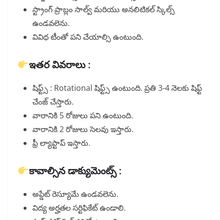
స్ట్రాంగ్ ప్రాబ్లం సాల్వ్ మరియు అనలిటికల్ స్కిల్స్
ఉండవలెను.
వివిధ టీంతో పని చేయాల్సి ఉంటుంది.
ఇతర వివరాలు :
షిఫ్ట్స్ : Rotational షిఫ్ట్స్ ఉంటుంది. ప్రతి 3-4 నెలకు షిఫ్ట్
చేంజ్ చేస్తారు.
వారానికి 5 రోజులు పని ఉంటుంది.
వారానికి 2 రోజులు సెలవు ఇస్తారు.
ఫ్రీ ల్యాప్టాప్ ఇస్తారు.
కావాల్సిన డాక్యుమెంట్స్ :
అప్డేట్ రెస్యూమే ఉండవలెను.
విద్య అర్హతల సర్టిఫికేట్ ఉండాలి.