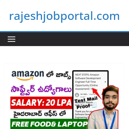
Skip
rajeshjobportal.com
to
content