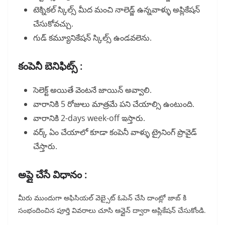
టెక్నికల్ స్కిల్స్ మీద మంచి నాలెడ్జ్ ఉన్నవాళ్ళు అప్లికేషన్
చేసుకోవచ్చు.
గుడ్ కమ్యూనికేషన్ స్కిల్స్ ఉండవలెను.
కంపెనీ బెనిఫిట్స్ :
సెలెక్ట్ అయితే వెంటనే జాయిన్ అవ్వాలి.
వారానికి 5 రోజులు మాత్రమే పని చేయాల్సి ఉంటుంది.
వారానికి 2-days week-off ఇస్తారు.
వర్క్ ఏం చేయాలో కూడా కంపెనీ వాళ్ళు ట్రైనింగ్ ప్రొవైడ్
చేస్తారు.
అప్లై చేసే విధానం :
మీరు ముందుగా అఫిసియల్ వెబ్సైట్ ఓపెన్ చేసి దాంట్లో జాబ్ కి
సంభందించిన పూర్తి వివరాలు చూసి ఆన్లైన్ ద్వారా అప్లికేషన్ చేసుకోండి.