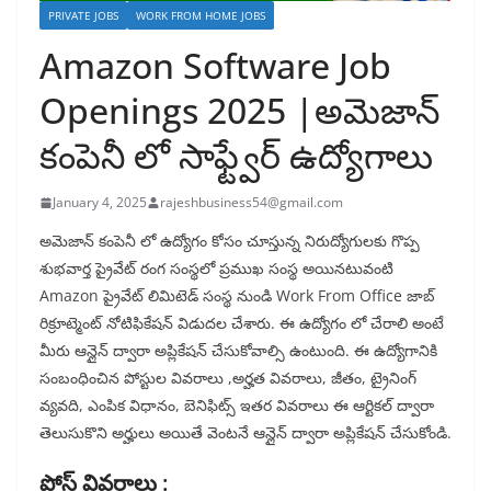
PRIVATE JOBS
WORK FROM HOME JOBS
Amazon Software Job
Openings 2025 |అమెజాన్
కంపెనీ లో సాఫ్ట్వేర్ ఉద్యోగాలు
January 4, 2025
rajeshbusiness54@gmail.com
అమెజాన్ కంపెనీ లో ఉద్యోగం కోసం చూస్తున్న నిరుద్యోగులకు గొప్ప
శుభవార్త ప్రైవేట్ రంగ సంస్థలో ప్రముఖ సంస్థ అయినటువంటి
Amazon ప్రైవేట్ లిమిటెడ్ సంస్థ నుండి Work From Office జాబ్
రిక్రూట్మెంట్ నోటిఫికేషన్ విడుదల చేశారు. ఈ ఉద్యోగం లో చేరాలి అంటే
మీరు ఆన్లైన్ ద్వారా అప్లికేషన్ చేసుకోవాల్సి ఉంటుంది. ఈ ఉద్యోగానికి
సంబంధించిన పోస్టుల వివరాలు ,అర్హత వివరాలు, జీతం, ట్రైనింగ్
వ్యవది, ఎంపిక విధానం, బెనిఫిట్స్ ఇతర వివరాలు ఈ ఆర్టికల్ ద్వారా
తెలుసుకొని అర్హులు అయితే వెంటనే ఆన్లైన్ ద్వారా అప్లికేషన్ చేసుకోండి.
పోస్ట్ వివరాలు :