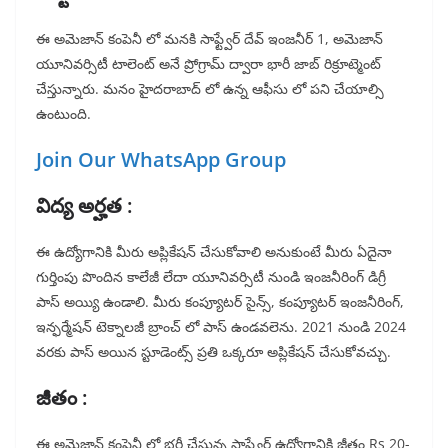
ఈ అమెజాన్ కంపెనీ లో మనకి సాఫ్ట్వేర్ దేవ్ ఇంజనీర్ 1, అమెజాన్
యూనివర్సిటీ టాలెంట్ అనే ప్రోగ్రామ్ ద్వారా భారీ జాబ్ రిక్రూట్మెంట్
చేస్తున్నారు. మనం హైదరాబాద్ లో ఉన్న ఆఫీసు లో పని చేయాల్సి
ఉంటుంది.
Join Our WhatsApp Group
విద్య అర్హత :
ఈ ఉద్యోగానికి మీరు అప్లికేషన్ చేసుకోవాలి అనుకుంటే మీరు ఏదైనా
గుర్తింపు పొందిన కాలేజీ లేదా యూనివర్సిటీ నుండి ఇంజనీరింగ్ డిగ్రీ
పాస్ అయ్యి ఉండాలి. మీరు కంప్యూటర్ సైన్స్, కంప్యూటర్ ఇంజనీరింగ్,
ఇన్ఫర్మేషన్ టెక్నాలజీ బ్రాంచ్ లో పాస్ ఉండవలెను. 2021 నుండి 2024
వరకు పాస్ అయిన స్టూడెంట్స్ ప్రతి ఒక్కరూ అప్లికేషన్ చేసుకోవచ్చు.
జీతం :
ఈ అమెజాన్ కంపెనీ లో భర్తీ చేస్తున్న సాఫ్ట్వేర్ ఉద్యోగానికి జీతం Rs 20-