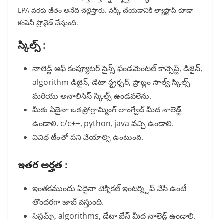
LPA వరకు జీతం అనేది చెల్లిస్తారు. వర్క్ చేయడానికి ల్యాప్టాప్ కూడా
కంపెనీ ప్రొవైడ్ చేస్తుంది.
స్కిల్స్ :
నాలెడ్జ్ ఆఫ్ కంప్యూటర్ సైన్స్ ఫండమెంటల్ కాన్సెప్ట్, డిజైన్,
algorithm డిజైన్, డేటా స్ట్రక్చర్, ప్రాబ్లం సాల్వ్ స్కిల్స్
మరియు అనాలిసిస్ స్కిల్స్ ఉండవలెను.
మీకు ఏదైనా ఒక ప్రోగ్రామ్మింగ్ లాంగ్వేజ్ మీద నాలెడ్జ్
ఉండాలి. c/c++, python, java వచ్చి ఉండాలి.
వివిధ టీంతో పని చేయాల్సి ఉంటుంది.
ఇతర అర్హత :
ఇంతకముందు ఏదైనా టెక్నికల్ ఇంటర్న్షిప్ చేసి ఉంటే
తొందరగా జాబ్ వస్తుంది.
సిస్టమ్స్, algorithms, డేటా బేస్ మీద నాలెడ్జ్ ఉండాలి.