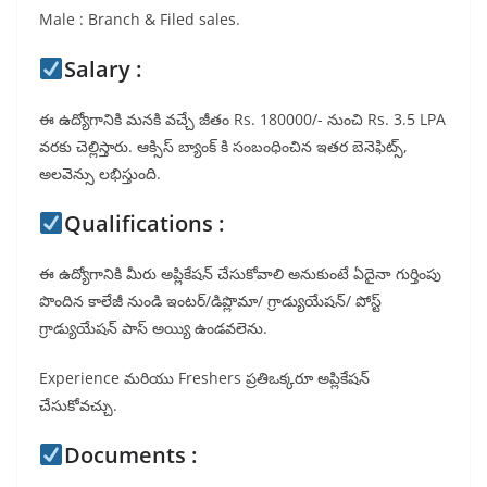
Male : Branch & Filed sales.
Salary :
ఈ ఉద్యోగానికి మనకి వచ్చే జీతం Rs. 180000/- నుంచి Rs. 3.5 LPA
వరకు చెల్లిస్తారు. ఆక్సిస్ బ్యాంక్ కి సంబంధించిన ఇతర బెనెఫిట్స్,
అలవెన్సు లభిస్తుంది.
Qualifications :
ఈ ఉద్యోగానికి మీరు అప్లికేషన్ చేసుకోవాలి అనుకుంటే ఏదైనా గుర్తింపు
పొందిన కాలేజీ నుండి ఇంటర్/డిప్లొమా/ గ్రాడ్యుయేషన్/ పోస్ట్
గ్రాడ్యుయేషన్ పాస్ అయ్యి ఉండవలెను.
Experience మరియు Freshers ప్రతిఒక్కరూ అప్లికేషన్
చేసుకోవచ్చు.
Documents :