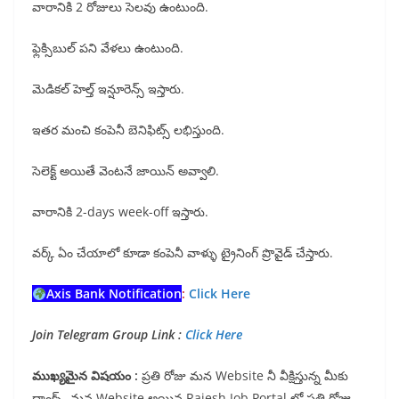
వారానికి 2 రోజులు సెలవు ఉంటుంది.
ఫ్లెక్సిబుల్ పని వేళలు ఉంటుంది.
మెడికల్ హెల్త్ ఇన్షూరెన్స్ ఇస్తారు.
ఇతర మంచి కంపెనీ బెనిఫిట్స్ లభిస్తుంది.
సెలెక్ట్ అయితే వెంటనే జాయిన్ అవ్వాలి.
వారానికి 2-days week-off ఇస్తారు.
వర్క్ ఏం చేయాలో కూడా కంపెనీ వాళ్ళు ట్రైనింగ్ ప్రొవైడ్ చేస్తారు.
Axis Bank Notification
:
Click Here
Join Telegram Group Link :
Click Here
ముఖ్యమైన విషయం :
ప్రతి రోజు మన Website నీ వీక్షిస్తున్న మీకు
థాంక్స్. మన Website అయిన Rajesh Job Portal లో ప్రతి రోజు