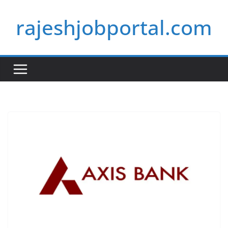
Skip
rajeshjobportal.com
to
content