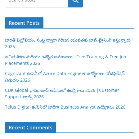
Search
Recent Posts
భారత్ పెట్రోలియం సంస్థ ద్వారా గిరిజన యువతకు జాబ్ ట్రైనింగ్ ఇస్తున్నారు
2026
ఉచిత శిక్షణ మరియు ఉద్యోగ అవకాశాలు |Free Training & Free Job
Placements 2026
Cognizant కంపెనీలో Azure Data Engineer ఉద్యోగాలు నోటిఫికేషన్
విడుదల 2026
CDK Global హైదరాబాద్ ఆఫీసులో ఉద్యోగాలు 2026 |Customer
Support జాబ్స్ 2026
Telus Digital కంపెనీలో భారీగా Business Analyst ఉద్యోగాలు 2026
Recent Comments