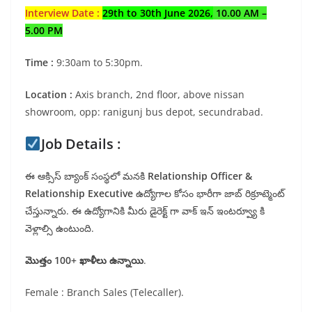
Interview Date :
29th to 30th June 2026,
10.00 AM –
5.00 PM
Time :
9:30am to 5:30pm.
Location :
Axis branch, 2nd floor, above nissan
showroom, opp: ranigunj bus depot, secundrabad.
Job Details :
ఈ ఆక్సిస్ బ్యాంక్ సంస్థలో మనకి
Relationship Officer &
Relationship Executive
ఉద్యోగాల కోసం భారీగా జాబ్ రిక్రూట్మెంట్
చేస్తున్నారు. ఈ ఉద్యోగానికి మీరు డైరెక్ట్ గా వాక్ ఇన్ ఇంటర్వ్యూ కి
వెళ్లాల్సి ఉంటుంది.
మొత్తం 100+ ఖాళీలు ఉన్నాయి
.
Female : Branch Sales (Telecaller).