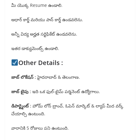
మీ యొక్క Resume ఉండాలి.
ఆధార్ కార్డ్ మరియు పాన్ కార్డ్ ఉండవలెను.
అన్నీ విద్య అర్హత సర్టిఫికేట్ ఉండవలెను.
ఇతర డాక్యుమెంట్స్ ఉండాలి.
Other Details :
జాబ్ లొకేషన్ :
హైదరాబాద్ & తెలంగాణ.
జాబ్ టైపు :
ఇది ఒక ఫుల్-టైమ్ పర్మనెంట్ ఉద్యోగాలు.
డిపార్ట్మెంట్ :
హోమ్ లోన్ బ్రాంచ్, ఓపెన్ మార్కెట్ & ల్యాప్ మీద వర్క్
చేయాల్సి ఉంటుంది.
వారానికి 5 రోజులు పని ఉంటుంది.