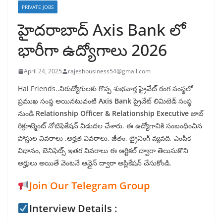
PRIVATE JOBS
హైదరాబాద్ Axis Bank లో
భారీగా ఉద్యోగాలు 2026
April 24, 2025
rajeshbusiness54@gmail.com
Hai Friends..నిరుద్యోగులకు గొప్ప శుభవార్త ప్రైవేట్ రంగ సంస్థలో
ప్రముఖ సంస్థ అయినటువంటి
Axis Bank
ప్రైవేట్ లిమిటెడ్ సంస్థ
నుండి
Relationship Officer & Relationship Executive
జాబ్
రిక్రూట్మెంట్ నోటిఫికేషన్ విడుదల చేశారు. ఈ ఉద్యోగానికి సంబంధించిన
పోస్టుల వివరాలు ,అర్హత వివరాలు, జీతం, ట్రైనింగ్ వ్యవది, ఎంపిక
విధానం, బెనిఫిట్స్ ఇతర వివరాలు ఈ ఆర్టికల్ ద్వారా తెలుసుకొని
అర్హులు అయితే వెంటనే ఆన్లైన్ ద్వారా అప్లికేషన్ చేసుకోండి.
Join Our Telegram Group
Interview Details :