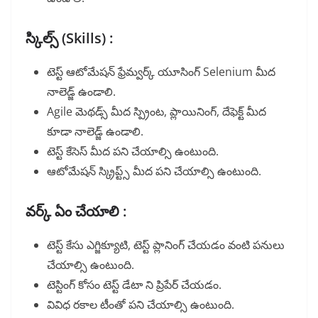
స్కిల్స్ (Skills) :
టెస్ట్ ఆటోమేషన్ ఫ్రేమ్వర్క్ యూసింగ్ Selenium మీద
నాలెడ్జ్ ఉండాలి.
Agile మెథడ్స్ మీద స్ప్రింట, ప్లాయినింగ్, దేఫెక్ట్ మీద
కూడా నాలెడ్జ్ ఉండాలి.
టెస్ట్ కేసెస్ మీద పని చేయాల్సి ఉంటుంది.
ఆటోమేషన్ స్క్రిప్ట్స్ మీద పని చేయాల్సి ఉంటుంది.
వర్క్ ఏం చేయాలి :
టెస్ట్ కేసు ఎగ్జిక్యూటి, టెస్ట్ ప్లానింగ్ చేయడం వంటి పనులు
చేయాల్సి ఉంటుంది.
టెస్టింగ్ కోసం టెస్ట్ డేటా ని ప్రిపేర్ చేయడం.
వివిధ రకాల టీంతో పని చేయాల్సి ఉంటుంది.