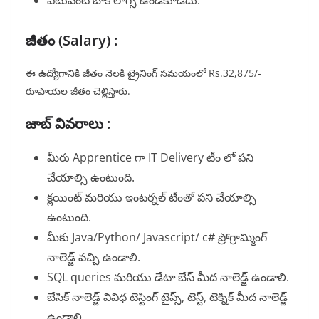
ఎటువంటి బాక్ లాగ్స్ ఉండకూడదు.
జీతం (Salary) :
ఈ ఉద్యోగానికి జీతం నెలకి ట్రైనింగ్ సమయంలో Rs.32,875/-
రూపాయల జీతం చెల్లిస్తారు.
జాబ్ వివరాలు :
మీరు Apprentice గా IT Delivery టీం లో పని
చేయాల్సి ఉంటుంది.
క్లయింట్ మరియు ఇంటర్నల్ టీంతో పని చేయాల్సి
ఉంటుంది.
మీకు Java/Python/ Javascript/ c# ప్రోగ్రామ్మింగ్
నాలెడ్జ్ వచ్చి ఉండాలి.
SQL queries మరియు డేటా బేస్ మీద నాలెడ్జ్ ఉండాలి.
బేసిక్ నాలెడ్జ్ వివిధ టెస్టింగ్ టైప్స్, టెస్ట్, టెక్నిక్ మీద నాలెడ్జ్
ఉండాలి.