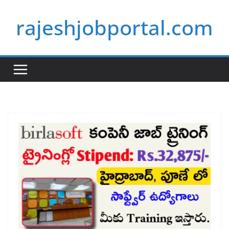
Skip
rajeshjobportal.com
to
content