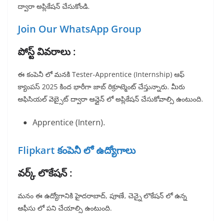
ద్వారా అప్లికేషన్ చేసుకోండి.
Join Our WhatsApp Group
పోస్ట్ వివరాలు :
ఈ కంపెనీ లో మనకి Tester-Apprentice (Internship) ఆఫ్
క్యాంపస్ 2025 కింద భారీగా జాబ్ రిక్రూట్మెంట్ చేస్తున్నారు. మీరు
అఫిసియల్ వెబ్సైట్ ద్వారా ఆన్లైన్ లో అప్లికేషన్ చేసుకోవాల్సి ఉంటుంది.
Apprentice (Intern).
Flipkart కంపెనీ లో ఉద్యోగాలు
వర్క్ లొకేషన్ :
మనం ఈ ఉద్యోగానికి హైదరాబాద్, పూణే, చెన్నై లొకేషన్ లో ఉన్న
ఆఫీసు లో పని చేయాల్సి ఉంటుంది.