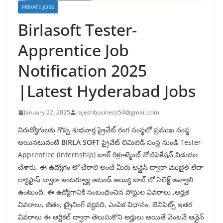
PRIVATE JOBS
Birlasoft Tester-
Apprentice Job
Notification 2025
|Latest Hyderabad Jobs
January 22, 2025
rajeshbusiness54@gmail.com
నిరుద్యోగులకు గొప్ప శుభవార్త ప్రైవేట్ రంగ సంస్థలో ప్రముఖ సంస్థ
అయినటువంటి
BIRLA SOFT
ప్రైవేట్ లిమిటెడ్ సంస్థ నుండి Tester-
Apprentice (Internship) జాబ్ రిక్రూట్మెంట్ నోటిఫికేషన్ విడుదల
చేశారు. ఈ ఉద్యోగం లో చేరాలి అంటే మీరు ఆన్లైన్ ద్వారా మొబైల్ లేదా
ల్యాప్టాప్ ద్వారా ఇంటర్వ్యూ అటండ్ అయ్యి జాబ్ లో సెలెక్ట్ అవ్వాలి
ఉంటుంది. ఈ ఉద్యోగానికి సంబంధించిన పోస్టుల వివరాలు ,అర్హత
వివరాలు, జీతం, ట్రైనింగ్ వ్యవది, ఎంపిక విధానం, బెనిఫిట్స్ ఇతర
వివరాలు ఈ ఆర్టికల్ ద్వారా తెలుసుకొని అర్హులు అయితే వెంటనే ఆన్లైన్