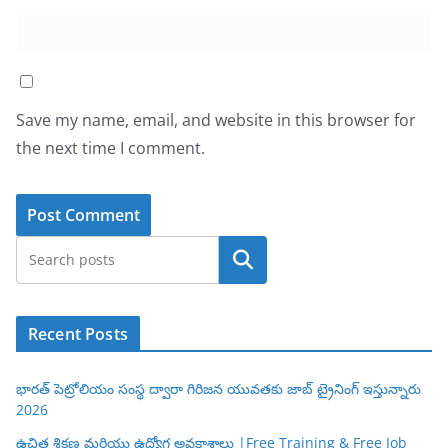
Save my name, email, and website in this browser for
the next time I comment.
Search
Recent Posts
భారత్ పెట్రోలియం సంస్థ ద్వారా గిరిజన యువతకు జాబ్ ట్రైనింగ్ ఇస్తున్నారు
2026
ఉచిత శిక్షణ మరియు ఉద్యోగ అవకాశాలు |Free Training & Free Job