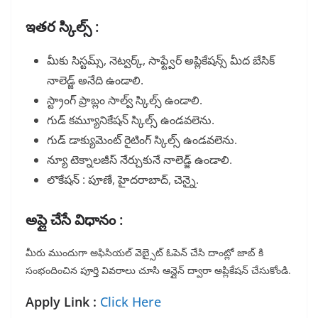
ఇతర స్కిల్స్ :
మీకు సిస్టమ్స్, నెట్వర్క్, సాఫ్ట్వేర్ అప్లికేషన్స్ మీద బేసిక్
నాలెడ్జ్ అనేది ఉండాలి.
స్ట్రాంగ్ ప్రాబ్లం సాల్వ్ స్కిల్స్ ఉండాలి.
గుడ్ కమ్యూనికేషన్ స్కిల్స్ ఉండవలెను.
గుడ్ డాక్యుమెంట్ రైటింగ్ స్కిల్స్ ఉండవలెను.
న్యూ టెక్నాలజీస్ నేర్చుకునే నాలెడ్జ్ ఉండాలి.
లొకేషన్ : పూణే, హైదరాబాద్, చెన్నై.
అప్లై చేసే విధానం :
మీరు ముందుగా అఫిసియల్ వెబ్సైట్ ఓపెన్ చేసి దాంట్లో జాబ్ కి
సంభందించిన పూర్తి వివరాలు చూసి ఆన్లైన్ ద్వారా అప్లికేషన్ చేసుకోండి.
Apply Link :
Click Here