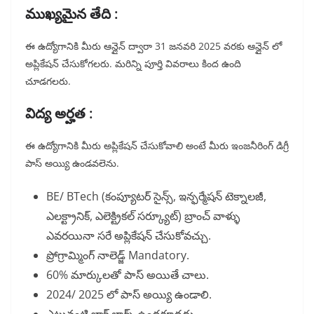
ముఖ్యమైన తేది :
ఈ ఉద్యోగానికి మీరు ఆన్లైన్ ద్వారా 31 జనవరి 2025 వరకు ఆన్లైన్ లో
అప్లికేషన్ చేసుకోగలరు. మరిన్ని పూర్తి వివరాలు కింద ఉంది
చూడగలరు.
విద్య అర్హత :
ఈ ఉద్యోగానికి మీరు అప్లికేషన్ చేసుకోవాలి అంటే మీరు ఇంజనీరింగ్ డిగ్రీ
పాస్ అయ్యి ఉండవలెను.
BE/ BTech (కంప్యూటర్ సైన్స్, ఇన్ఫర్మేషన్ టెక్నాలజీ,
ఎలక్ట్రానిక్, ఎలెక్ట్రికల్ సర్క్యూట్) బ్రాంచ్ వాళ్ళు
ఎవరయినా సరే అప్లికేషన్ చేసుకోవచ్చు.
ప్రోగ్రామ్మింగ్ నాలెడ్జ్ Mandatory.
60% మార్కులతో పాస్ అయితే చాలు.
2024/ 2025 లో పాస్ అయ్యి ఉండాలి.