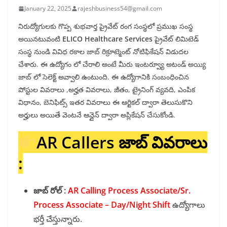
January 22, 2025
rajeshbusiness54@gmail.com
నిరుద్యోగులకు గొప్ప శుభవార్త ప్రైవేట్ రంగ సంస్థలో ప్రముఖ సంస్థ
అయినటువంటి
ELICO Healthcare Services
ప్రైవేట్ లిమిటెడ్
సంస్థ నుండి వివిధ రకాల జాబ్ రిక్రూట్మెంట్ నోటిఫికేషన్ విడుదల
చేశారు. ఈ ఉద్యోగం లో చేరాలి అంటే మీరు ఇంటర్వ్యూ అటండ్ అయ్యి
జాబ్ లో సెలెక్ట్ అవ్వాలి ఉంటుంది. ఈ ఉద్యోగానికి సంబంధించిన
పోస్టుల వివరాలు ,అర్హత వివరాలు, జీతం, ట్రైనింగ్ వ్యవది, ఎంపిక
విధానం, బెనిఫిట్స్ ఇతర వివరాలు ఈ ఆర్టికల్ ద్వారా తెలుసుకొని
అర్హులు అయితే వెంటనే ఆన్లైన్ ద్వారా అప్లికేషన్ చేసుకోండి.
AR Callers జాబ్ వివరాలు
:
జాబ్ రోల్ :
AR Calling Process Associate/Sr.
Process Associate – Day/Night Shift
ఉద్యోగాలు
భర్తీ చేస్తున్నారు.