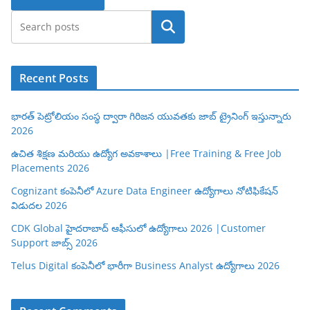
Search
Recent Posts
భారత్ పెట్రోలియం సంస్థ ద్వారా గిరిజన యువతకు జాబ్ ట్రైనింగ్ ఇస్తున్నారు
2026
ఉచిత శిక్షణ మరియు ఉద్యోగ అవకాశాలు |Free Training & Free Job
Placements 2026
Cognizant కంపెనీలో Azure Data Engineer ఉద్యోగాలు నోటిఫికేషన్
విడుదల 2026
CDK Global హైదరాబాద్ ఆఫీసులో ఉద్యోగాలు 2026 |Customer
Support జాబ్స్ 2026
Telus Digital కంపెనీలో భారీగా Business Analyst ఉద్యోగాలు 2026