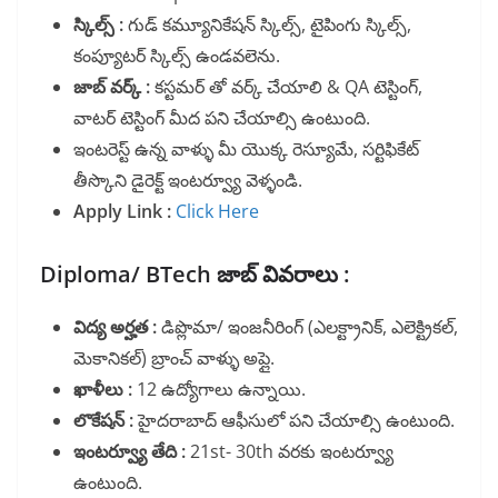
స్కిల్స్ :
గుడ్ కమ్యూనికేషన్ స్కిల్స్, టైపింగు స్కిల్స్,
కంప్యూటర్ స్కిల్స్ ఉండవలెను.
జాబ్ వర్క్ :
కస్టమర్ తో వర్క్ చేయాలి & QA టెస్టింగ్,
వాటర్ టెస్టింగ్ మీద పని చేయాల్సి ఉంటుంది.
ఇంటరెస్ట్ ఉన్న వాళ్ళు మీ యొక్క రెస్యూమే, సర్టిఫికేట్
తీస్కొని డైరెక్ట్ ఇంటర్వ్యూ వెళ్ళండి.
Apply Link :
Click Here
Diploma/ BTech జాబ్ వివరాలు :
విద్య అర్హత :
డిప్లొమా/ ఇంజనీరింగ్ (ఎలక్ట్రానిక్, ఎలెక్ట్రికల్,
మెకానికల్) బ్రాంచ్ వాళ్ళు అప్లై.
ఖాళీలు :
12 ఉద్యోగాలు ఉన్నాయి.
లొకేషన్ :
హైదరాబాద్ ఆఫీసులో పని చేయాల్సి ఉంటుంది.
ఇంటర్వ్యూ తేది :
21st- 30th వరకు ఇంటర్వ్యూ
ఉంటుంది.