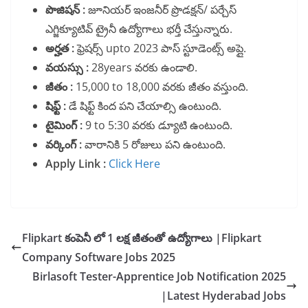
పొజిషన్ :
జూనియర్ ఇంజనీర్ ప్రొడక్షన్/ పర్చేస్
ఎగ్జిక్యూటివ్ ట్రైనీ ఉద్యోగాలు భర్తీ చేస్తున్నారు.
అర్హత :
ఫ్రెషర్స్ upto 2023 పాస్ స్టూడెంట్స్ అప్లై.
వయస్సు :
28years వరకు ఉండాలి.
జీతం :
15,000 to 18,000 వరకు జీతం వస్తుంది.
షిఫ్ట్ :
డే షిఫ్ట్ కింద పని చేయాల్సి ఉంటుంది.
టైమింగ్ :
9 to 5:30 వరకు డ్యూటి ఉంటుంది.
వర్కింగ్ :
వారానికి 5 రోజులు పని ఉంటుంది.
Apply Link :
Click Here
Flipkart కంపెనీ లో 1 లక్ష జీతంతో ఉద్యోగాలు |Flipkart
Company Software Jobs 2025
Birlasoft Tester-Apprentice Job Notification 2025
|Latest Hyderabad Jobs