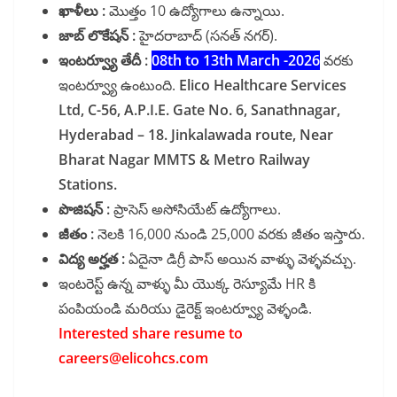
ఖాళీలు :
మొత్తం 10 ఉద్యోగాలు ఉన్నాయి.
జాబ్ లొకేషన్ :
హైదరాబాద్ (సనత్ నగర్).
ఇంటర్వ్యూ తేదీ :
08th to 13th March -2026
వరకు
ఇంటర్వ్యూ ఉంటుంది.
Elico Healthcare Services
Ltd, C-56, A.P.I.E. Gate No. 6, Sanathnagar,
Hyderabad – 18. Jinkalawada route, Near
Bharat Nagar MMTS & Metro Railway
Stations.
పొజిషన్ :
ప్రాసెస్ అసోసియేట్ ఉద్యోగాలు.
జీతం :
నెలకి 16,000 నుండి 25,000 వరకు జీతం ఇస్తారు.
విద్య అర్హత :
ఏదైనా డిగ్రీ పాస్ అయిన వాళ్ళు వెళ్ళవచ్చు.
ఇంటరెస్ట్ ఉన్న వాళ్ళు మీ యొక్క రెస్యూమే HR కి
పంపియండి మరియు డైరెక్ట్ ఇంటర్వ్యూ వెళ్ళండి.
Interested share resume to
careers@elicohcs.com