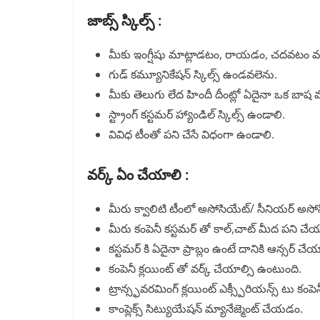
జాబ్స్ స్కిల్స్ :
మీకు ఇంగ్షీషు మాట్లాడటం, రాయడం, చదవటం వచ
గుడ్ కమ్యూనికేషన్ స్కిల్స్ ఉండవలెను.
మీకు తెలుగు లేద హిందీ దీంట్లో ఏదైనా ఒక బాష వ
స్ట్రాంగ్ కస్టమర్ హ్యాండిల్ స్కిల్స్ ఉండాలి.
వివిధ టీంతో పని చేసే విధంగా ఉండాలి.
వర్క్ ఏం చేయాలి :
మీరు క్వాలిటి టీంలో అసోసియేట్/ సీనియర్ అసో
మీరు కంపెనీ కస్టమర్ తో కాల్,చాట్ మీద పని చే
కస్టమర్ కి ఏదైనా ప్రాబ్లం ఉంటే దానికి ఆన్సర్ చే
కంపెనీ క్లయింట్ తో వర్క్ చేయాల్సి ఉంటుంది.
ట్రాన్స్ఫవరమింగ్ క్లయింట్ ఎక్స్పీరియన్స్ టు కంపెన
కాంప్లెక్స్ సిట్యుయేషన్ మ్యానేజ్మెంట్ చేయడం.