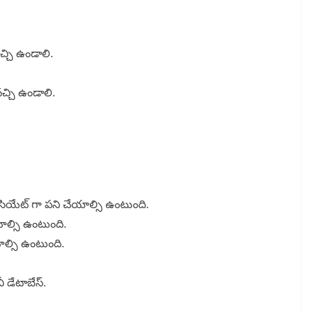
్చి ఉండాలి.
చ్చి ఉండాలి.
సియేట్ గా పని చేయాల్సి ఉంటుంది.
యాల్సి ఉంటుంది.
యాల్సి ఉంటుంది.
ీ డేటాబేస్.