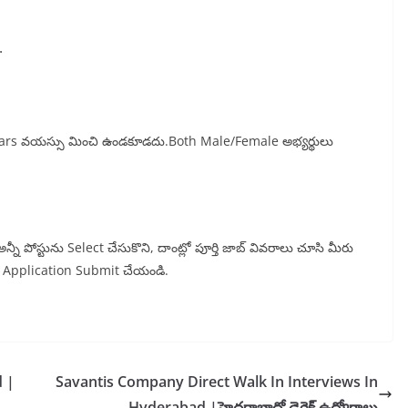
.
24-years వయస్సు మించి ఉండకూడదు.Both Male/Female అభ్యర్థులు
నీ పోస్టును Select చేసుకొని, దాంట్లో పూర్తి జాబ్ వివరాలు చూసి మీరు
ా Application Submit చేయండి.
d |
Savantis Company Direct Walk In Interviews In
Hyderabad |హైదరాబాద్లో డైరెక్ట్ ఉద్యోగాలు