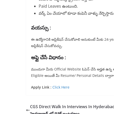
Paid Leaves ఉంటుంది.
వర్క్ ఏం చేయాలో కూడా కంపెనీ వాళ్ళు నేర్పిస్తారు
వయస్సు :
ఈ ఉద్యోగానికి అప్లికేషన్ చేసుకోవాలి అనుకుంటే మీకు 
అప్లికేషన్ చేసుకోవచ్చు.
అప్లై చేసే విధానం :
ముందుగా మీరు Official Website ఓపెన్ చేసి అర్హత ఉన్న అన్
Eligible అయితే మీ Resume/ Personal Details ద్వార
Apply Link :
Click Here
CGS Direct Walk In Interviews In Hyderaba
హైదరాబాద్ లో డైరెక్ట్ ఇంటర్వ్యూ