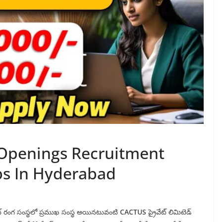
Openings Recruitment
bs In Hyderabad
ైవేట్ రంగ సంస్థలో ప్రముఖ సంస్థ అయినటువంటి
CACTUS
ప్రైవేట్ లిమిటెడ్