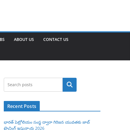
OBS
ABOUT US
CONTACT US
Search
Recent Posts
భారత్ పెట్రోలియం సంస్థ ద్వారా గిరిజన యువతకు జాబ్
ట్రైనింగ్ ఇస్తున్నారు 2026