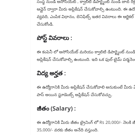
సంస్థ నుండి అసోసియేట్ , క్వాలిటి డిపార్ట్మెంట్ నుండి జాబ్ 
ఆన్లైన్ ద్వారా మీరు అప్లికేషన్ చేసుకోవాల్సి ఉంటుంది. ఈ ఉద
వ్యవది, ఎంపిక విధానం, బెనిఫిట్స్ ఇతర వివరాలు ఈ ఆర్టికల్ ద
చేసుకోండి.
పోస్ట్ వివరాలు :
ఈ కంపెనీ లో అసోసియేట్ మరియు క్వాలిటి డిపార్ట్మెంట్ నుండి భ
అప్లికేషన్ చేసుకోవాల్సి ఉంటుంది. ఇది ఒక ఫుల్-టైమ్ పర్మనెం
విద్య అర్హత :
ఈ ఉద్యోగానికి మీరు అప్లికేషన్ చేసుకోవాలి అనుకుంటే మీరు ఏదై
పాస్ అయిన స్టూడెంట్స్ అప్లికేషన్ చేసుకోవచ్చు.
జీతం (Salary) :
ఈ ఉద్యోగానికి మీరు జీతం ట్రైనింగ్ లో Rs 20,000/- నెలకి జ
35,000/- వరకు జీతం అనేది వస్తుంది.