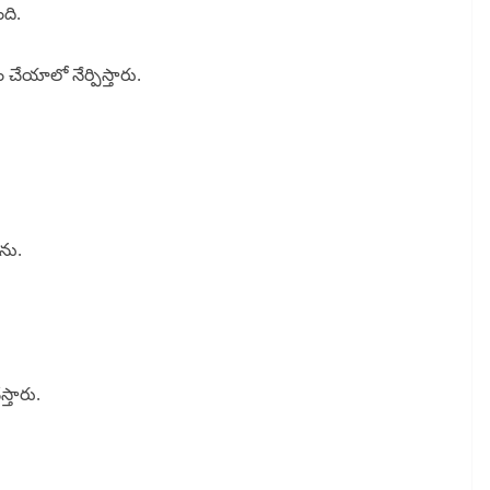
ది.
చేయాలో నేర్పిస్తారు.
ెను.
్తారు.