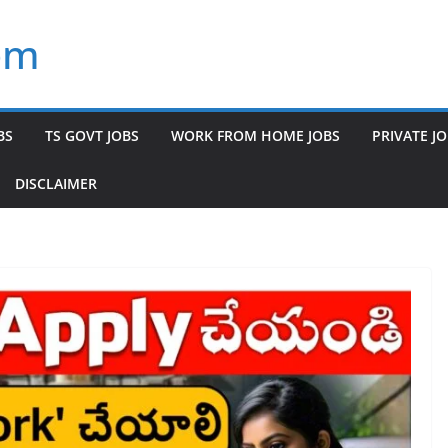
om
BS
TS GOVT JOBS
WORK FROM HOME JOBS
PRIVATE J
DISCLAIMER