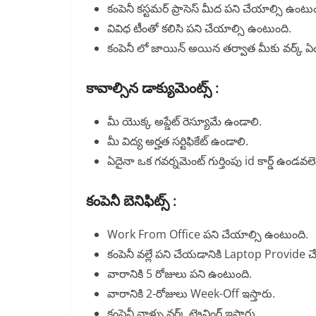
కంపెనీ కస్టమర్ ప్రాసెస్ మీద పని చేయాల్సి ఉంటుం
వివిధ టీంతో కలిసి పని చేయాల్సి ఉంటుంది.
కంపెనీ లో జాయిన్ అయిన తర్వాత మీకు వర్క్ ఏం 
కావాల్సిన డాక్యుమెంట్స్ :
మీ యొక్క అప్డేట్ రెస్యూమే ఉండాలి.
మీ విద్య అర్హత సర్టిఫికేట్ ఉండాలి.
ఏదైనా ఒక గవర్నమెంట్ గుర్తింపు id కార్డ్ ఉండవల
కంపెనీ బెనిఫిట్స్ :
Work From Office పని చేయాల్సి ఉంటుంది.
కంపెనీ వల్లే పని చేయడానికి Laptop Provide చేస
వారానికి 5 రోజులు పని ఉంటుంది.
వారానికి 2-రోజులు Week-Off ఇస్తారు.
కంపెనీ వాళ్ళు వర్క్ ట్రైనింగ్ ఇస్తారు.