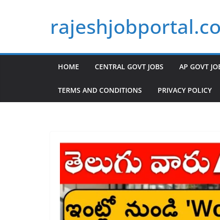
Skip
rajeshjobportal.c
to
content
HOME
CENTRAL GOVT JOBS
AP GOVT JO
TERMS AND CONDITIONS
PRIVACY POLICY