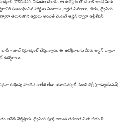
రిక్రూట్మెంట్ నోటిఫికేషన్ విడుదల చేశారు. ఈ ఉద్యోగం లో చేరాలి అంటే మీరు
్యోగానికి సంబంధించిన పోస్టుల వివరాలు ,అర్హత వివరాలు, జీతం, ట్రైనింగ్
్వారా తెలుసుకొని అర్హులు అయితే వెంటనే ఆన్లైన్ ద్వారా అప్లికేషన్
ారీగా జాబ్ రిక్రూట్మెంట్ చేస్తున్నారు. ఈ ఉద్యోగాలను మీరు ఆన్లైన్ ద్వారా
ట్ ఉద్యోగాలు.
నా గుర్తింపు పొందిన కాలేజీ లేదా యూనివర్సిటీ నుండి డిగ్రీ (గ్రాడ్యుయేషన్)
ీతం అనేది చెల్లిస్తారు. ట్రైనింగ్ పూర్తి అయిన తరవాత మీకు జీతం Rs