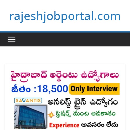
Skip
rajeshjobportal.com
to
content