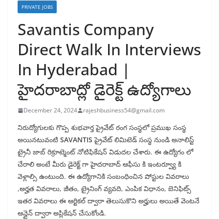
PRIVATE JOBS
Savantis Company
Direct Walk In Interviews
In Hyderabad |
హైదరాబాద్లో డైరెక్ట్ ఉద్యోగాలు
December 24, 2024
rajeshbusiness54@gmail.com
నిరుద్యోగులకు గొప్ప శుభవార్త ప్రైవేట్ రంగ సంస్థలో ప్రముఖ సంస్థ
అయినటువంటి
SAVANTIS
ప్రైవేట్ లిమిటెడ్ సంస్థ నుండి అనాలిస్ట్
ట్రైనీ జాబ్ రిక్రూట్మెంట్ నోటిఫికేషన్ విడుదల చేశారు. ఈ ఉద్యోగం లో
చేరాలి అంటే మీరు డైరెక్ట్ గా హైదరాబాద్ ఆఫీసు కి ఇంటర్వ్యూ కి
వెళ్లాల్సి ఉంటుంది. ఈ ఉద్యోగానికి సంబంధించిన పోస్టుల వివరాలు
,అర్హత వివరాలు, జీతం, ట్రైనింగ్ వ్యవది, ఎంపిక విధానం, బెనిఫిట్స్
ఇతర వివరాలు ఈ ఆర్టికల్ ద్వారా తెలుసుకొని అర్హులు అయితే వెంటనే
ఆన్లైన్ ద్వారా అప్లికేషన్ చేసుకోండి.