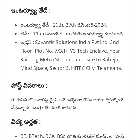
ఇంటర్వ్యూ తేదీ :
ఇంటర్వ్యూ తేదీ : 26th, 27th డిసెంబర్-2024.
టైమ్ : 11am నుండి 4pm వరకు ఇంటర్వ్యూ ఉంటుంది.
అడ్రస్ : Savantis Solutions India Pvt Ltd, 2nd
Floor, Plot No. 7/3/H, V3 Tech Enclave, near
Raidurg Metro Station, opposite to Raheja
Mind Space, Sector 3, HITEC City, Telangana.
పోస్ట్ వివరాలు :
ఈ కంపెనీ లో అనాలిస్ట్ ట్రైనీ అనే ఉద్యోగాల కోసం భారీగా రిక్రూట్మెంట్
చేస్తున్నారు. మొత్తం 80 మంది కావలెను.
విద్య అర్హత :
BE, BTech, BCA, BSc లో కంప్యూటర్/ మాథ్స్ లో పాస్