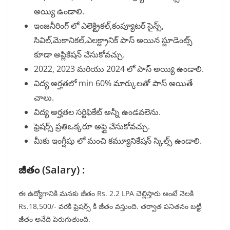
అయ్యి ఉండాలి.
ఇంజనీరింగ్ లో ఎలెక్ట్రికల్,కంప్యూటర్ సైన్స్,
సివిల్,మెకానికల్,ఎలక్ట్రానిక్ పాస్ అయిన స్టూడెంట్స్
కూడా అప్లికేషన్ చేసుకోవచ్చు.
2022, 2023 మరియు 2024 లో పాస్ అయ్యి ఉండాలి.
విద్య అర్హతలో min 60% మార్కులతో పాస్ అయితే
చాలు.
విద్య అర్హతల సర్టిఫికేట్ అన్నీ ఉండవలెను.
ఫ్రెషర్స్ ప్రతిఒక్కరూ అప్లై చేసుకోవచ్చు.
మీకు ఇంగ్షీషు లో మంచి కమ్యూనికేషన్ స్కిల్స్ ఉండాలి.
జీతం (Salary) :
ఈ ఉద్యోగానికి మనకు జీతం Rs. 2.2 LPA చెల్లిస్తారు అంటే నెలకి
Rs.18,500/- వరకి ఫ్రెషర్స్ కి జీతం వస్తుంది. తర్వాత పనితనం బట్టి
జీతం అనేది పెరుగుతుంది.