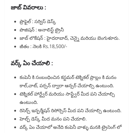
జాబ్ వివరాలు :
ప్రొఫైల్ : సర్విస్ డెస్క్
పొజిషన్ : అనాలిస్ట్ ట్రైనీ
జాబ్ లొకేషన్ : హైదరాబాద్, చెన్నై మరియు బెంగుళూరు.
జీతం : నెలకి Rs.18,500/-
వర్క్ ఏం చేయాలి :
కంపెనీ కి సంబంధించిన కస్టమర్ టెక్నికల్ ప్రాబ్లం కి మనం
కాల్,చాట్, పర్సన్ ద్వారా ఆన్సర్ చేయాల్సి ఉంటుంది.
టెక్నికల్ హార్డ్వేర్ మరియు సాఫ్ట్వేర్ మీద పని చేయాల్సి
ఉంటుంది.
రిసెర్చ్ ఇన్ఫర్మేషన్ రిసోర్సెస్ మీద పని చేయాల్సి ఉంటుంది.
హెల్ప్ డెస్క్ మీద మనం పని చేయాలి.
వర్క్ ఏం చేయాలో అనేది కంపెనీ వాళ్ళు మనకి ట్రైనింగ్ లో