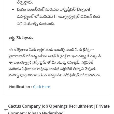
నేర్పిస్తారు.
మనం ఇంజనీరింగ్ మరియు ఇన్ఫర్మేషన్ టెక్నాలజీ
డిపార్ట్మెంట్ లో మరియు IT ఇన్ఫ్రాస్ట్రక్చర్ డివిజన్ కింద
పని చేయాల్సి ఉంటుంది.
అప్లై చేసే విధానం :
ఈ ఉద్యోగాలు మీకు అర్హత ఉండి ఇంటరెస్ట్ ఉంటే మీరు డైరెక్ట్ గా
హైదరాబాద్ లో ఉన్న ఆఫీసు అడ్రస్ కి డైరెక్ట్ గా ఇంటర్వ్యూ కి వెళ్ళండి.
ఈ ఇంటర్వ్యూ కి వెళ్ళే టైమ్ లో మీ యొక్క రెస్యూమే, సర్టిఫికేట్
మరియు ఏదైనా ఒక గుర్తింపు పొందిన సర్టిఫికేట్ తీస్కొని వెళ్ళండి.
మరిన్ని పూర్తి వివరాలు కింద ఇవ్వబడిన నోటిఫికేషన్ లో చూడగలరు.
Notification :
Click Here
Cactus Company Job Openings Recruitment |Private
Company Jobs In Hyderabad