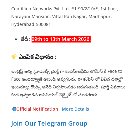
Centillion Networks Pvt. Ltd, #1-90/2/10/E, 1st floor,
Narayani Mansion, Vittal Rao Nagar, Madhapur,
Hyderabad-500081
తేదీ :
09th to 13th March 2026.
ఎంపిక విధానం :
ఇంట్రెస్ట్ ఉన్న స్టూడెంట్స్ డైరెక్ట్ గా కంపెనీ/ఆఫీసు లొకేషన్ కి Face to
Face ఇంటర్వ్యూకి అటండ్ అవ్వగలరు. ఈ కంపెనీ లో వివిధ దశాల్లో
ఇంటర్వ్యూ రౌండ్స్ అనేది నిర్వహించడం జరుగుతుంది. పూర్తి వివరాలు
కింద ఇవ్వబడిన అఫిసియల్ వెబ్సైట్ లో చూడగలరు.
Official Notification :
More Details
Join Our Telegram Group