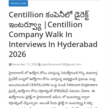
PRIVATE JOBS
Centillion కంపెనీలో డైరెక్ట్
ఇంటర్వ్యూ |Centillion
Company Walk In
Interviews In Hyderabad
2026
December 12, 2024
rajeshbusiness54@gmail.com
హైదరాబాద్ లో ఉద్యోగం కోసం చూస్తున్న నిరుద్యోగులకి గొప్ప శుభవార్త
ప్రైవేట్ సంస్థలో ఉద్యోగాల కోసం చూస్తున్న అభ్యర్థులకి ప్రముఖ సంస్థ
అయినటువంటి
CENTILLION
సంస్థ నుండి
Telecom Engineers
ఫ్రెషర్స్ ఉద్యోగాల కోసం రిక్రూట్మెంట్ నోటిఫికేషన్ విడుదల చేశారు. ఈ
ఉద్యోగాలను డైరెక్ట్ గా హైదరాబాద్ ఆఫీసు లో ఇంటర్వ్యూ ద్వారా
రిక్రూట్మెంట్ చేస్తున్నారు. అయితే మీరు డైరెక్ట్ గా ఇంటర్వ్యూ కి వెళ్ళి