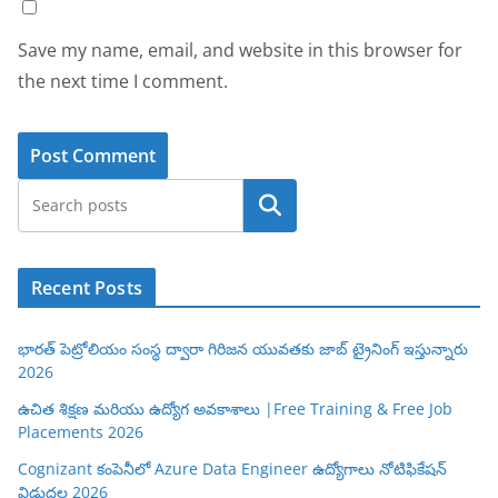
Save my name, email, and website in this browser for
the next time I comment.
Search
Recent Posts
భారత్ పెట్రోలియం సంస్థ ద్వారా గిరిజన యువతకు జాబ్ ట్రైనింగ్ ఇస్తున్నారు
2026
ఉచిత శిక్షణ మరియు ఉద్యోగ అవకాశాలు |Free Training & Free Job
Placements 2026
Cognizant కంపెనీలో Azure Data Engineer ఉద్యోగాలు నోటిఫికేషన్
విడుదల 2026