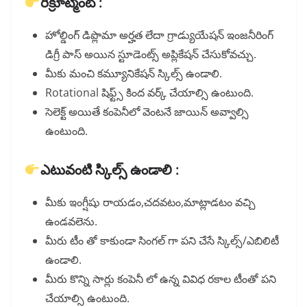
రిక్రూట్మెంట్ :
హోల్డింగ్ డిప్లొమా అర్హత లేదా గ్రాడ్యుయేషన్ ఇంజనీరింగ్
డిగ్రీ పాస్ అయిన స్టూడెంట్స్ అప్లికేషన్ చేసుకోవచ్చు.
మీకు మంచి కమ్యూనికేషన్ స్కిల్స్ ఉండాలి.
Rotational షిఫ్ట్స్ కింద వర్క్ చేయాల్సి ఉంటుంది.
సెలెక్ట్ అయితే కంపెనీలో వెంటనే జాయిన్ అవ్వాల్సి
ఉంటుంది.
ఎటువంటి స్కిల్స్ ఉండాలి :
మీకు ఇంగ్షీషు రాయడం,చదవటం,మాట్లాడటం వచ్చి
ఉండవలెను.
మీరు టీం తో కాకుండా సింగల్ గా పని చేసే స్కిల్స్/ఎబిలిటీ
ఉండాలి.
మీరు కొన్ని సార్లు కంపెనీ లో ఉన్న వివిధ రకాల టీంతో పని
చేయాల్సి ఉంటుంది.