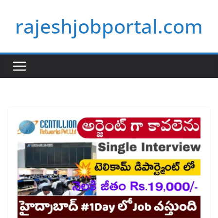
Skip
rajeshjobportal.com
to
content