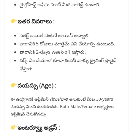
మైక్రోసాఫ్ట్ ఆఫీసు సూట్ మీద నాలెడ్జ్ ఉండాలి.
ఇతర వివరాలు :
సెలెక్ట్ అయితే వెంటనే జాయిన్ అవ్వాలి.
వారానికి 5 రోజులు మాత్రమే పని చేయాల్సి ఉంటుంది.
వారానికి 2-days week-off ఇస్తారు.
వర్క్ ఏం చేయాలో కూడా కంపెనీ వాళ్ళు ట్రైనింగ్ ప్రొవైడ్
చేస్తారు.
వయస్సు (Age) :
ఈ ఉద్యోగానికి అప్లికేషన్ చేసుకోవాలి అనుకుంటే మీకు 30-years
వయస్సు మించి ఉండకూడదు. Both Male/Female అభ్యర్థులు
అప్లికేషన్ చేసుకోవచ్చు.
ఇంటర్వ్యూ అడ్రస్ :