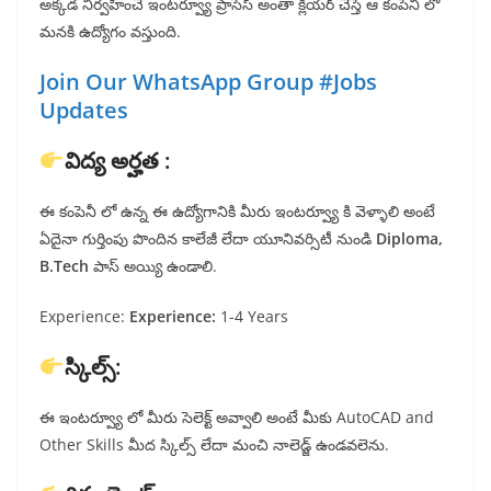
అక్కడ నిర్వహించే ఇంటర్వ్యూ ప్రాసెస్ అంతా క్లియర్ చేస్తే ఆ కంపెనీ లో
మనకి ఉద్యోగం వస్తుంది.
Join Our WhatsApp Group #Jobs
Updates
విద్య అర్హత :
ఈ కంపెనీ లో ఉన్న ఈ ఉద్యోగానికి మీరు ఇంటర్వ్యూ కి వెళ్ళాలి అంటే
ఏదైనా గుర్తింపు పొందిన కాలేజీ లేదా యూనివర్సిటీ నుండి
Diploma,
B.Tech
పాస్ అయ్యి ఉండాలి.
Experience:
Experience:
1-4 Years
స్కిల్స్:
ఈ ఇంటర్వ్యూ లో మీరు సెలెక్ట్ అవ్వాలి అంటే మీకు AutoCAD and
Other Skills మీద స్కిల్స్ లేదా మంచి నాలెడ్జ్ ఉండవలెను.