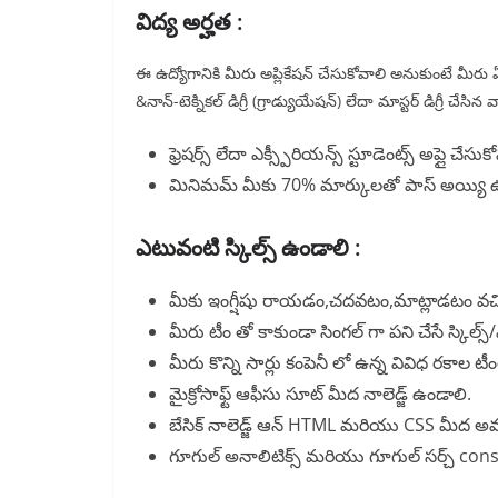
విద్య అర్హత :
ఈ ఉద్యోగానికి మీరు అప్లికేషన్ చేసుకోవాలి అనుకుంటే మీరు ఏ
&నాన్-టెక్నికల్ డిగ్రీ (గ్రాడ్యుయేషన్) లేదా మాస్టర్ డిగ్రీ చేసిన
ఫ్రెషర్స్ లేదా ఎక్స్పీరియన్స్ స్టూడెంట్స్ అప్లై చేసుక
మినిమమ్ మీకు 70% మార్కులతో పాస్ అయ్యి 
ఎటువంటి స్కిల్స్ ఉండాలి :
మీకు ఇంగ్షీషు రాయడం,చదవటం,మాట్లాడటం వచ్
మీరు టీం తో కాకుండా సింగల్ గా పని చేసే స్కిల్స
మీరు కొన్ని సార్లు కంపెనీ లో ఉన్న వివిధ రకాల 
మైక్రోసాఫ్ట్ ఆఫీసు సూట్ మీద నాలెడ్జ్ ఉండాలి.
బేసిక్ నాలెడ్జ్ ఆన్ HTML మరియు CSS మీద 
గూగుల్ అనాలిటిక్స్ మరియు గూగుల్ సర్చ్ consol