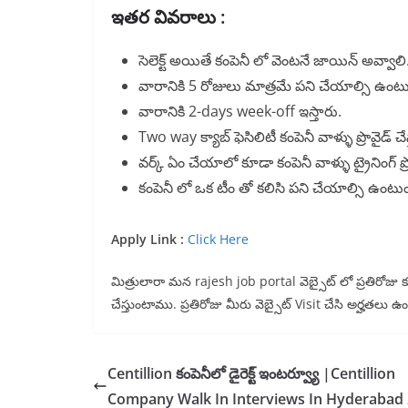
ఇతర వివరాలు :
సెలెక్ట్ అయితే కంపెనీ లో వెంటనే జాయిన్ అవ్వాలి
వారానికి 5 రోజులు మాత్రమే పని చేయాల్సి ఉంటు
వారానికి 2-days week-off ఇస్తారు.
Two way క్యాబ్ ఫెసిలిటీ కంపెనీ వాళ్ళు ప్రొవైడ్ చేస
వర్క్ ఏం చేయాలో కూడా కంపెనీ వాళ్ళు ట్రైనింగ్ ప్రొ
కంపెనీ లో ఒక టీం తో కలిసి పని చేయాల్సి ఉంటుం
Apply Link :
Click Here
మిత్రులారా మన rajesh job portal వెబ్సైట్ లో ప్రతిరోజు కూడ
చేస్తుంటాము. ప్రతిరోజు మీరు వెబ్సైట్ Visit చేసి అర్హతలు
Centillion కంపెనీలో డైరెక్ట్ ఇంటర్వ్యూ |Centillion
Company Walk In Interviews In Hyderabad