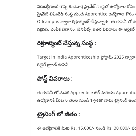
నిరుద్యోగులకి గొప్ప శుభవార్త ప్రైవేట్ సంస్థలో ఉద్యోగాల క
ప్రైవేట్ లిమిటెడ్ సంస్థ నుండి Apprentice ఉద్యోగాల కోసం రిక
Offcampus ద్వారా రిక్రూట్మెంట్ చేస్తున్నారు. ఈ కంపెనీ లో
వ్యవది, ఎంపిక విధానం, బెనిఫిట్స్ ఇతర వివరాలు ఈ ఆర్టిక
రిక్రూట్మెంట్ చేస్తున్న సంస్థ :
Target in India Apprenticeship ప్రోగ్రామ్ 2025 ద్వారా ఈ 
రిటైల్ బ్రాండ్ కంపెనీ.
పోస్ట్ వివరాలు :
ఈ కంపెనీ లో మనకి Apprentice టెక్ మరియు Apprentice రిటై
ఉద్యోగానికి మీకు 6 నెలల నుండి 1-year పాటు ట్రైనింగ్ ఉండవచ
ట్రైనింగ్ లో జీతం :
ఈ ఉద్యోగానికి మీకు Rs. 15,000/- నుండి Rs. 30,000/- వరకు 