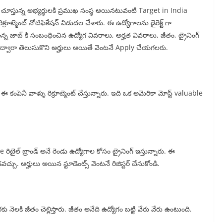
ోసం చూస్తున్న అభ్యర్థులకి ప్రముఖ సంస్థ అయినటువంటి Target in India
్రూట్మెంట్ నోటిఫికేషన్ విడుదల చేశారు. ఈ ఉద్యోగాలను డైరెక్ట్ గా
 ఉన్న జాబ్ కి సంబంధించిన ఉద్యోగ వివరాలు, అర్హత వివరాలు, జీతం, ట్రైనింగ్
ల్ ద్వారా తెలుసుకొని అర్హులు అయితే వెంటనే Apply చేయగలరు.
కంపెనీ వాళ్ళు రిక్రూట్మెంట్ చేస్తున్నారు. ఇది ఒక అమెరికా మోస్ట్ valuable
ల్ బ్రాండ్ అనే రెండు ఉద్యోగాల కోసం ట్రైనింగ్ ఇస్తున్నారు. ఈ
్చు. అర్హులు అయిన స్టూడెంట్స్ వెంటనే రిజిస్టర్ చేసుకోండి.
నెలకి జీతం చెల్లిస్తారు. జీతం అనేది ఉద్యోగం బట్టి వేరు వేరు ఉంటుంది.