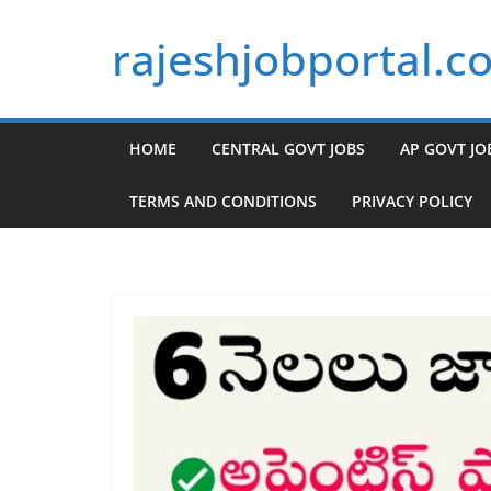
Skip
rajeshjobportal.c
to
content
HOME
CENTRAL GOVT JOBS
AP GOVT JO
TERMS AND CONDITIONS
PRIVACY POLICY