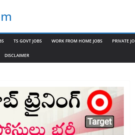
om
BS
TS GOVT JOBS
WORK FROM HOME JOBS
PRIVATE J
DISCLAIMER