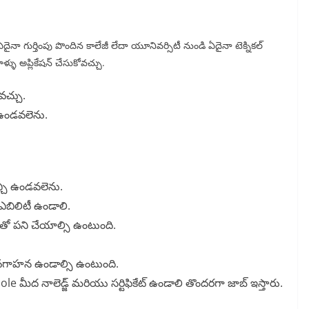
దైనా గుర్తింపు పొందిన కాలేజీ లేదా యూనివర్సిటీ నుండి ఏదైనా టెక్నికల్
 వాళ్ళు అప్లికేషన్ చేసుకోవచ్చు.
ోవచ్చు.
ఉండవలెను.
చి ఉండవలెను.
్/ఎబిలిటీ ఉండాలి.
టీంతో పని చేయాల్సి ఉంటుంది.
అవగాహన ఉండాల్సి ఉంటుంది.
e మీద నాలెడ్జ్ మరియు సర్టిఫికేట్ ఉండాలి తొందరగా జాబ్ ఇస్తారు.