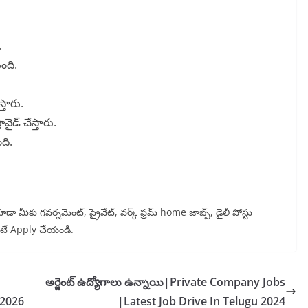
.
ంది.
్తారు.
వైడ్ చేస్తారు.
ది.
ా మీకు గవర్నమెంట్, ప్రైవేట్, వర్క్ ఫ్రమ్ home జాబ్స్, డైలీ పోస్టు
 ఉంటే Apply చేయండి.
అర్జెంట్ ఉద్యోగాలు ఉన్నాయి|Private Company Jobs
 2026
|Latest Job Drive In Telugu 2024