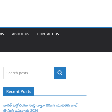
OBS
ABOUT US
CONTACT US
Search
Recent Posts
భారత్ పెట్రోలియం సంస్థ ద్వారా గిరిజన యువతకు జాబ్
ట్రైనింగ్ ఇస్తున్నారు 2026