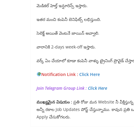
మెడికల్ హెల్త్ ఇన్షూరెన్స్ ఇస్తారు.
ఇతర మంచి కంపెనీ బెనిఫిట్స్ లభిస్తుంది.
సెలెక్ట్ అయితే వెంటనే జాయిన్ అవ్వాలి.
వారానికి 2-days week-off ఇస్తారు.
వర్క్ ఏం చేయాలో కూడా కంపెనీ వాళ్ళు ట్రైనింగ్ ప్రొవైడ్ చేస్తా
Notification Link :
Click Here
Join Telegram Group Link :
Click Here
ముఖ్యమైన విషయం :
ప్రతి రోజు మన Website నీ వీక్షిస్త
అన్నీ రకాల Job Updates పోస్ట్ చేస్తున్నాము. కావున ప్రతి
Apply చేసుకోగలరు.