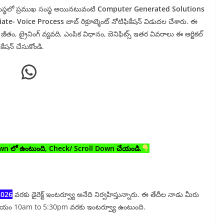
ంగ సంస్థలో ప్రముఖ సంస్థ అయినటువంటి
Computer Generated Solutions
iate- Voice Process
జాబ్ రిక్రూట్మెంట్ నోటిఫికేషన్ విడుదల చేశారు. ఈ
ీతం, ట్రైనింగ్ వ్యవది, ఎంపిక విధానం, బెనిఫిట్స్ ఇతర వివరాలు ఈ ఆర్టికల్
ికేషన్ చేసుకోండి.
WhatsApp
own లో ఉంటుంది, Check/ Scroll Down చేయండి.
2026
వరకు డైరెక్ట్ ఇంటర్వ్యూ అనేది నిర్వహిస్తున్నారు. ఈ తేదీల నాడు మీరు
్చు. సమయం 10am to 5:30pm వరకు ఇంటర్వ్యూ ఉంటుంది.