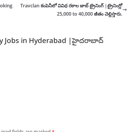
ooking
Travclan కంపెనీలో వివిధ రకాల జాబ్ ట్రైనింగ్ |ట్రైనింగ్లో
25,000 to 40,000 జీతం చెల్లిస్తారు.
 Jobs in Hyderabad |హైదరాబాద్
ired fields are marked
*