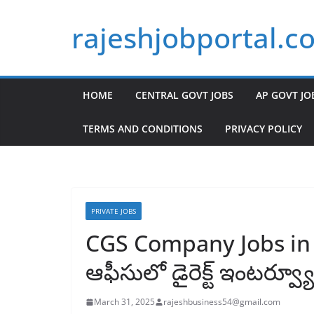
Skip
rajeshjobportal.c
to
content
HOME
CENTRAL GOVT JOBS
AP GOVT JO
TERMS AND CONDITIONS
PRIVACY POLICY
PRIVATE JOBS
CGS Company Jobs in
ఆఫీసులో డైరెక్ట్ ఇంటర్వ్
March 31, 2025
rajeshbusiness54@gmail.com