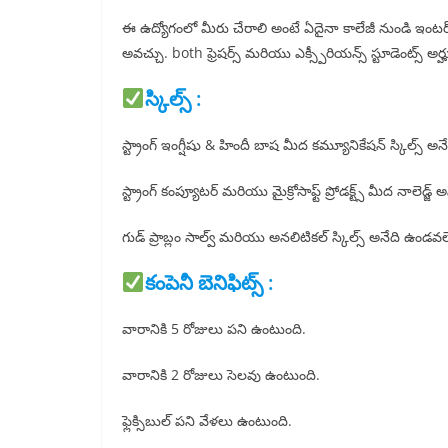
ఈ ఉద్యోగంలో మీరు చేరాలి అంటే ఏదైనా కాలేజీ నుండి ఇంటర్/ 
అవచ్చు. both ఫ్రెషర్స్ మరియు ఎక్స్పీరియన్స్ స్టూడెంట్స్ అర్
స్కిల్స్ :
స్ట్రాంగ్ ఇంగ్షీషు & హిందీ బాష మీద కమ్యూనికేషన్ స్కిల్స్ 
స్ట్రాంగ్ కంప్యూటర్ మరియు మైక్రోసాఫ్ట్ ప్రోడక్ట్స్ మీద నాలెడ్జ్
గుడ్ ప్రాబ్లం సాల్వ్ మరియు అనలిటికల్ స్కిల్స్ అనేది ఉండవ
కంపెనీ బెనిఫిట్స్ :
వారానికి 5 రోజులు పని ఉంటుంది.
వారానికి 2 రోజులు సెలవు ఉంటుంది.
ఫ్లెక్సిబుల్ పని వేళలు ఉంటుంది.