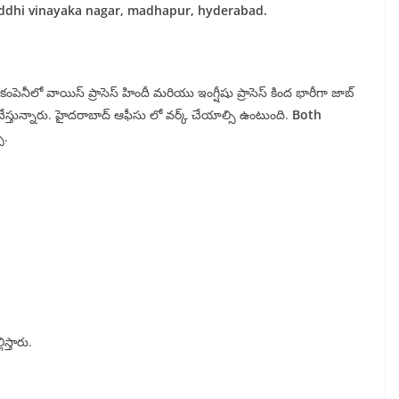
. siddhi vinayaka nagar, madhapur, hyderabad.
 కంపెనీలో వాయిస్ ప్రాసెస్ హిందీ మరియు ఇంగ్షీషు ప్రాసెస్ కింద భారీగా జాబ్
 చేస్తున్నారు. హైదరాబాద్ ఆఫీసు లో వర్క్ చేయాల్సి ఉంటుంది.
Both
ు.
స్తారు.