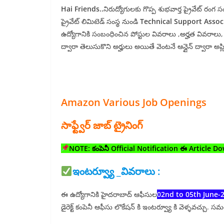
Hai Friends..
నిరుద్యోగులకు గొప్ప శుభవార్త ప్రైవేట్ ర
ప్రైవేట్ లిమిటెడ్ సంస్థ నుండి
Technical Support Assoc
ఉద్యోగానికి సంబంధించిన పోస్టుల వివరాలు ,అర్హత వివరాలు, జ
ద్వారా తెలుసుకొని అర్హులు అయితే వెంటనే ఆన్లైన్ ద్వారా అప్ల
Amazon Various Job Openings
సాఫ్ట్వేర్ జాబ్ ట్రైనింగ్
NOTE: కంపెనీ Official Notification ఈ Article D
ఇంటర్వ్యూ _వివరాలు :
ఈ ఉద్యోగానికి హైదరాబాద్ ఆఫీసుల
02nd to 05th June-
డైరెక్ట్ కంపెనీ ఆఫీసు లొకేషన్ కి ఇంటర్వ్యూ కి వెళ్ళవచ