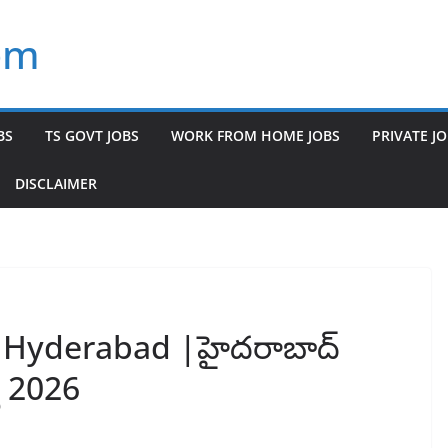
om
BS
TS GOVT JOBS
WORK FROM HOME JOBS
PRIVATE J
DISCLAIMER
 Hyderabad |హైదరాబాద్
యూ 2026