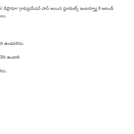
డిప్లొమా/ గ్రాడ్యుయేషన్ పాస్ అయిన స్టూడెంట్స్ ఇంటర్వ్యూ కి అటండ్
హులు.
అనేది ఉండవలెను.
 అనేది ఉండాలి.
లెను.