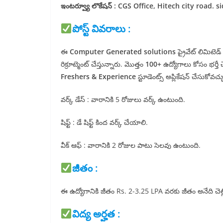
ఇంటర్వ్యూ లొకేషన్ : CGS Office, Hitech city road
పోస్ట్ వివరాలు :
ఈ
Computer Generated solutions
ప్రైవేట్ లిమిటెడ్
రిక్రూట్మెంట్ చేస్తున్నారు. మొత్తం
100+
ఉద్యోగాలు కోసం భర్తీ
Freshers & Experience
స్టూడెంట్స్ అప్లికేషన్ చేసుకోవచ్చ
వర్క్ డేస్ : వారానికి 5 రోజులు వర్క్ ఉంటుంది.
షిఫ్ట్ : డే షిఫ్ట్ కింద వర్క్ చేయాలి.
వీక్ ఆఫ్ : వారానికి 2 రోజుల పాటు సెలవు ఉంటుంది.
జీతం :
ఈ ఉద్యోగానికి జీతం Rs. 2-3.25 LPA వరకు జీతం అనేది చెల్లి
విద్య అర్హత :