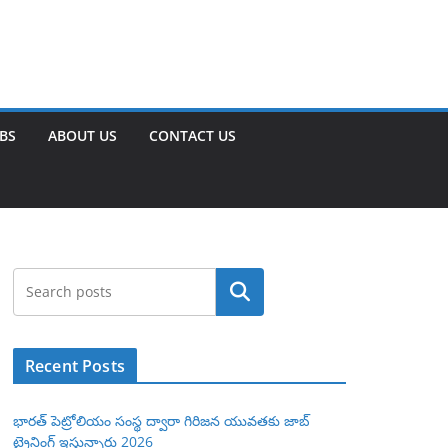
OBS
ABOUT US
CONTACT US
Search
Recent Posts
భారత్ పెట్రోలియం సంస్థ ద్వారా గిరిజన యువతకు జాబ్
ట్రైనింగ్ ఇస్తున్నారు 2026