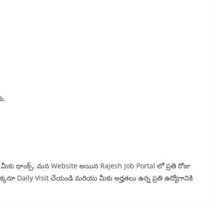
రు.
ున్న మీకు థాంక్స్. మన Website అయిన Rajesh Job Portal లో ప్రతి రోజు
 ఒక్కరూ Daily Visit చేయండి మరియు మీకు అర్హతలు ఉన్న ప్రతి ఉద్యోగానికి