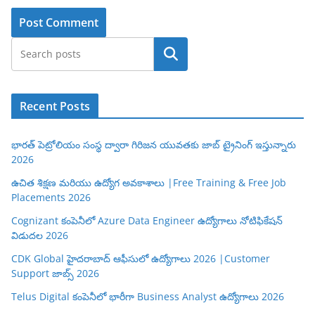
Search
Recent Posts
భారత్ పెట్రోలియం సంస్థ ద్వారా గిరిజన యువతకు జాబ్ ట్రైనింగ్ ఇస్తున్నారు
2026
ఉచిత శిక్షణ మరియు ఉద్యోగ అవకాశాలు |Free Training & Free Job
Placements 2026
Cognizant కంపెనీలో Azure Data Engineer ఉద్యోగాలు నోటిఫికేషన్
విడుదల 2026
CDK Global హైదరాబాద్ ఆఫీసులో ఉద్యోగాలు 2026 |Customer
Support జాబ్స్ 2026
Telus Digital కంపెనీలో భారీగా Business Analyst ఉద్యోగాలు 2026