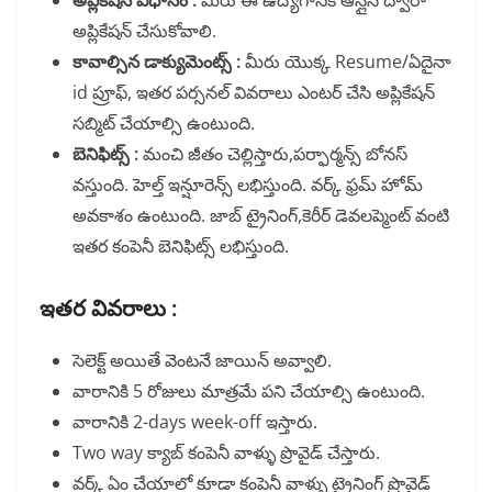
అప్లికేషన్ విధానం :
మీరు ఈ ఉద్యోగానికి ఆన్లైన్ ద్వారా
అప్లికేషన్ చేసుకోవాలి.
కావాల్సిన డాక్యుమెంట్స్ :
మీరు యొక్క Resume/ఏదైనా
id ప్రూఫ్, ఇతర పర్సనల్ వివరాలు ఎంటర్ చేసి అప్లికేషన్
సబ్మిట్ చేయాల్సి ఉంటుంది.
బెనిఫిట్స్ :
మంచి జీతం చెల్లిస్తారు,పర్ఫార్మన్స్ బోనస్
వస్తుంది. హెల్త్ ఇన్షూరెన్స్ లభిస్తుంది. వర్క్ ఫ్రమ్ హోమ్
అవకాశం ఉంటుంది. జాబ్ ట్రైనింగ్,కెరీర్ డెవలప్మెంట్ వంటి
ఇతర కంపెనీ బెనిఫిట్స్ లభిస్తుంది.
ఇతర వివరాలు :
సెలెక్ట్ అయితే వెంటనే జాయిన్ అవ్వాలి.
వారానికి 5 రోజులు మాత్రమే పని చేయాల్సి ఉంటుంది.
వారానికి 2-days week-off ఇస్తారు.
Two way క్యాబ్ కంపెనీ వాళ్ళు ప్రొవైడ్ చేస్తారు.
వర్క్ ఏం చేయాలో కూడా కంపెనీ వాళ్ళు ట్రైనింగ్ ప్రొవైడ్