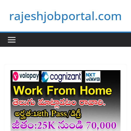
Skip
rajeshjobportal.com
to
content