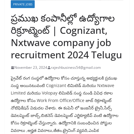
PRIVATE JOBS
ప్రముఖ కంపానీల్లో ఉద్యోగాల
రిక్రూట్మెంట్ | Cognizant,
Nxtwave company job
recruitment 2024 Telugu
November 23, 2024
rajeshbusiness54@gmail.com
ప్రైవేట్ రంగ సంస్థలో ఉద్యోగాల కోసం చూస్తున్న అభ్యర్థులకి ప్రముఖ
సంస్థ అయినటువంటి Cognizant లిమిటెడ్ మరియు Nxtwave
Limited మరియు Volopay లిమిటెడ్ సంస్థ నుండి వివిధ రకాల
ఉద్యోగాల కోసం Work From Office/Office జాబ్ రిక్రూట్మెంట్
నోటిఫికేషన్ విడుదల చేశారు. ఈ కంపెనీ లో ఇంజనీర్ ట్రైనీ,సేల్స్
డెవలప్మెంట్ జాబ్స్,బిజినెస్ డెవలప్మెంట్ ఎగ్జిక్యూటివ్ వంటి ఉద్యోగాల
కోసం రిక్రూట్మెంట్ చేస్తున్నారు. ఉద్యోగానికి సంబంధించిన పోస్టుల
వివరాలు ,అర్హత వివరాలు,జీతం,ట్రైనింగ్ వ్యవది,ఎంపిక