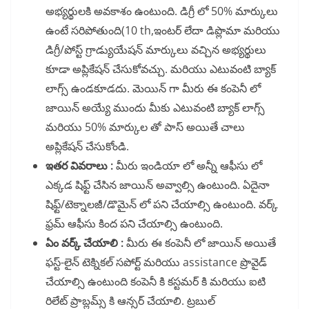
అభ్యర్థులకి అవకాశం ఉంటుంది. డిగ్రీ లో 50% మార్కులు
ఉంటే సరిపోతుంది(10 th,ఇంటర్ లేదా డిప్లొమా మరియు
డిగ్రీ/పోస్ట్ గ్రాడ్యుయేషన్ మార్కులు వచ్చిన అభ్యర్థులు
కూడా అప్లికేషన్ చేసుకోవచ్చు. మరియు ఎటువంటి బ్యాక్
లాగ్స్ ఉండకూడదు. మెయిన్ గా మీరు ఈ కంపెనీ లో
జాయిన్ అయ్యే ముందు మీకు ఎటువంటి బ్యాక్ లాగ్స్
మరియు 50% మార్కుల తో పాస్ అయితే చాలు
అప్లికేషన్ చేసుకోండి.
ఇతర వివరాలు :
మీరు ఇండియా లో అన్నీ ఆఫీసు లో
ఎక్కడ షిఫ్ట్ చేసిన జాయిన్ అవ్వాల్సి ఉంటుంది. ఏదైనా
షిఫ్ట్/టెక్నాలజీ/డొమైన్ లో పని చేయాల్సి ఉంటుంది. వర్క్
ఫ్రమ్ ఆఫీసు కింద పని చేయాల్సి ఉంటుంది.
ఏం వర్క్ చేయాలి :
మీరు ఈ కంపెనీ లో జాయిన్ అయితే
ఫస్ట్-లైన్ టెక్నికల్ సపోర్ట్ మరియు assistance ప్రొవైడ్
చేయాల్సి ఉంటుంది కంపెనీ కి కస్టమర్ కి మరియు ఐటి
రిలేట్ ప్రాబ్లమ్స్ కి ఆన్సర్ చేయాలి. ట్రబుల్