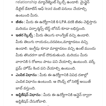
relationship మ్యానేజ్మెంట్ స్కిల్స్ ఉండాలి. మైన్టైన్
డీటైల్ డేటాబేస్ ఆఫ్ lead వంటి పనులు చేయాల్సి
ఉంటుంది మీరు.
జీతం :
మీరు ఈ ఉద్యోగానికి
6-LPA
వరకి జీతం చెల్లిస్తారు
మరియు పర్ఫార్మన్స్-బేస్డ్ బోనస్ కూడా లభిస్తుంది.
ఇతర స్కిల్స్ :
మీరు తెలుగు లాంగ్వేజ్ వచ్చి ఉండాలి.
మీకు తెలుగు రాయడం,చదవటం,మాట్లాడటం వచ్చి
ఉండాలి. ఇంగ్షీషు కూడా మాట్లాడటం వచ్చి ఉంటే ముందు
మీకు తొందరగా జాబ్ దొరుకుతుంది. మరియు మీరు
వారానికి 6 రోజులు పాటు పని చేయాల్సి ఉంటుంది. వర్క్
ఫ్రమ్ హోమ్ కింద పని చేయాల్సి ఉంటుంది.
ఎంపిక విధానం :
మీకు ఈ ఉద్యోగానికి వివిధ దశాల్లో
ఎంపిక విధానం ఉంటుంది. ఆ రౌండ్స్ లో సెలెక్ట్ అయితే
జాబ్ వస్తుంది.
అప్లికేషన్ విధానం :
మీరు ఈ ఉద్యోగానికి ఆన్లైన్ ద్వారా
అప్లికేషన్ చేసుకోవాలి.