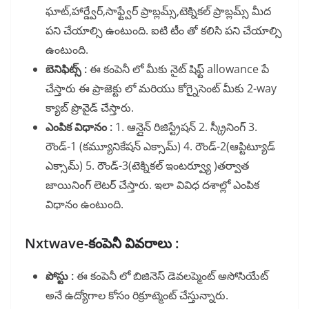
ఘాట్,హార్డ్వేర్,సాఫ్ట్వేర్ ప్రాబ్లమ్స్,టెక్నికల్ ప్రాబ్లమ్స్ మీద
పని చేయాల్సి ఉంటుంది. ఐటి టీం తో కలిసి పని చేయాల్సి
ఉంటుంది.
బెనిఫిట్స్ :
ఈ కంపెనీ లో మీకు నైట్ షిఫ్ట్ allowance పే
చేస్తారు ఈ ప్రాజెక్టు లో మరియు కోగ్నైసెంట్ మీకు 2-way
క్యాబ్ ప్రొవైడ్ చేస్తారు.
ఎంపిక విధానం :
1. ఆన్లైన్ రిజిస్ట్రేషన్ 2. స్క్రీనింగ్ 3.
రౌండ్-1 (కమ్యూనికేషన్ ఎక్సామ్) 4. రౌండ్-2(ఆప్టిట్యూడ్
ఎక్సామ్) 5. రౌండ్-3(టెక్నికల్ ఇంటర్వ్యూ )తర్వాత
జాయినింగ్ లెటర్ చేస్తారు. ఇలా వివిధ దశాల్లో ఎంపిక
విధానం ఉంటుంది.
Nxtwave-కంపెనీ వివరాలు :
పోస్టు :
ఈ కంపెనీ లో బిజినెస్ డెవలప్మెంట్ అసోసియేట్
అనే ఉద్యోగాల కోసం రిక్రూట్మెంట్ చేస్తున్నారు.