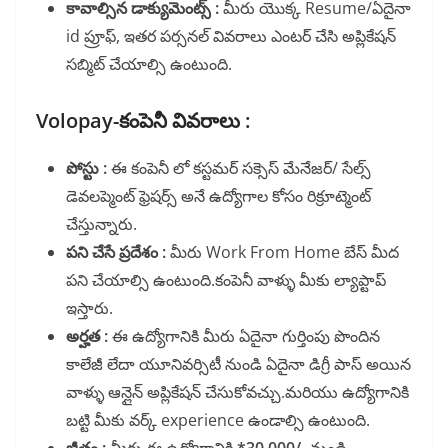
కావాల్సిన డాక్యుమెంట్స్ :
మీరు యొక్క Resume/ఏదైనా
id ప్రూఫ్, ఇతర పర్సనల్ వివరాలు ఎంటర్ చేసి అప్లికేషన్
సబ్మిట్ చేయాల్సి ఉంటుంది.
Volopay-కంపెనీ వివరాలు :
పోస్టు :
ఈ కంపెనీ లో కస్టమర్ సక్సెస్ మేనేజర్/ సేల్స్
డెవలప్మెంట్ ఫ్రెషర్స్ అనే ఉద్యోగాల కోసం రిక్రూట్మెంట్
చేస్తున్నారు.
పని చేసే ప్రదేశం :
మీరు Work From Home బేస్ మీద
పని చేయాల్సి ఉంటుంది.కంపెనీ వాళ్ళు మీకు ల్యాప్టాప్
ఇస్తారు.
అర్హత :
ఈ ఉద్యోగానికి మీరు ఏదైనా గుర్తింపు పొందిన
కాలేజీ లేదా యూనివర్సిటీ నుండి ఏదైనా డిగ్రీ పాస్ అయిన
వాళ్ళు ఆన్లైన్ అప్లికేషన్ చేసుకోవచ్చు.మరియు ఉద్యోగానికి
బట్టి మీకు వర్క్ experience ఉండాల్సి ఉంటుంది.