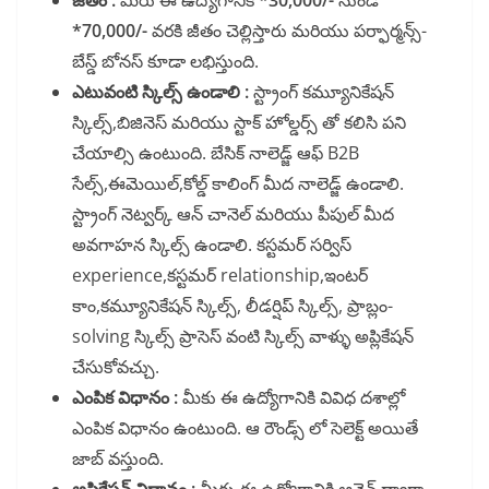
జీతం :
మీరు ఈ ఉద్యోగానికి
*30,000/-
నుండి
*70,000/-
వరకి జీతం చెల్లిస్తారు మరియు పర్ఫార్మన్స్-
బేస్డ్ బోనస్ కూడా లభిస్తుంది.
ఎటువంటి స్కిల్స్ ఉండాలి :
స్ట్రాంగ్ కమ్యూనికేషన్
స్కిల్స్,బిజినెస్ మరియు స్టాక్ హోల్డర్స్ తో కలిసి పని
చేయాల్సి ఉంటుంది. బేసిక్ నాలెడ్జ్ ఆఫ్ B2B
సేల్స్,ఈమెయిల్,కోల్డ్ కాలింగ్ మీద నాలెడ్జ్ ఉండాలి.
స్ట్రాంగ్ నెట్వర్క్ ఆన్ చానెల్ మరియు పీపుల్ మీద
అవగాహన స్కిల్స్ ఉండాలి. కస్టమర్ సర్విస్
experience,కస్టమర్ relationship,ఇంటర్
కాం,కమ్యూనికేషన్ స్కిల్స్, లీడర్షిప్ స్కిల్స్, ప్రాబ్లం-
solving స్కిల్స్ ప్రాసెస్ వంటి స్కిల్స్ వాళ్ళు అప్లికేషన్
చేసుకోవచ్చు.
ఎంపిక విధానం :
మీకు ఈ ఉద్యోగానికి వివిధ దశాల్లో
ఎంపిక విధానం ఉంటుంది. ఆ రౌండ్స్ లో సెలెక్ట్ అయితే
జాబ్ వస్తుంది.