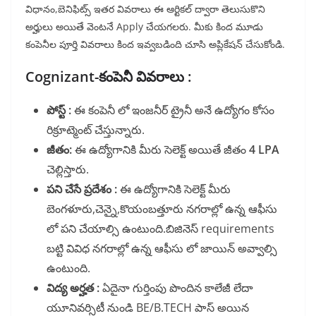
విధానం,బెనిఫిట్స్ ఇతర వివరాలు ఈ ఆర్టికల్ ద్వారా తెలుసుకొని
అర్హులు అయితే వెంటనే Apply చేయగలరు. మీకు కింద మూడు
కంపెనీల పూర్తి వివరాలు కింద ఇవ్వబడింది చూసి అప్లికేషన్ చేసుకోండి.
Cognizant-కంపెనీ వివరాలు :
పోస్ట్ :
ఈ కంపెనీ లో ఇంజనీర్ ట్రైనీ అనే ఉద్యోగం కోసం
రిక్రూట్మెంట్ చేస్తున్నారు.
జీతం:
ఈ ఉద్యోగానికి మీరు సెలెక్ట్ అయితే జీతం
4 LPA
చెల్లిస్తారు.
పని చేసే ప్రదేశం :
ఈ ఉద్యోగానికి సెలెక్ట్ మీరు
బెంగళూరు,చెన్నై,కొయంబత్తూరు నగరాల్లో ఉన్న ఆఫీసు
లో పని చేయాల్సి ఉంటుంది.బిజినెస్ requirements
బట్టి వివిధ నగరాల్లో ఉన్న ఆఫీసు లో జాయిన్ అవ్వాల్సి
ఉంటుంది.
విద్య అర్హత :
ఏదైనా గుర్తింపు పొందిన కాలేజీ లేదా
యూనివర్సిటీ నుండి BE/B.TECH పాస్ అయిన