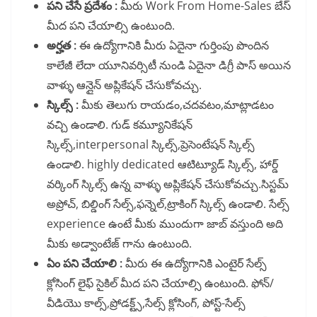
పని చేసే ప్రదేశం :
మీరు Work From Home-Sales బేస్
మీద పని చేయాల్సి ఉంటుంది.
అర్హత :
ఈ ఉద్యోగానికి మీరు ఏదైనా గుర్తింపు పొందిన
కాలేజీ లేదా యూనివర్సిటీ నుండి ఏదైనా డిగ్రీ పాస్ అయిన
వాళ్ళు ఆన్లైన్ అప్లికేషన్ చేసుకోవచ్చు.
స్కిల్స్ :
మీకు తెలుగు రాయడం,చదవటం,మాట్లాడటం
వచ్చి ఉండాలి. గుడ్ కమ్యూనికేషన్
స్కిల్స్,interpersonal స్కిల్స్,ప్రెసెంటేషన్ స్కిల్స్
ఉండాలి. highly dedicated ఆటిట్యూడ్ స్కిల్స్, హార్డ్
వర్కింగ్ స్కిల్స్ ఉన్న వాళ్ళు అప్లికేషన్ చేసుకోవచ్చు.సిస్టమ్
అప్రోచ్, బిల్డింగ్ సేల్స్,ఫన్నెల్,ట్రాకింగ్ స్కిల్స్ ఉండాలి. సేల్స్
experience ఉంటే మీకు ముందుగా జాబ్ వస్తుంది అది
మీకు అడ్వాంటేజ్ గాను ఉంటుంది.
ఏం పని చేయాలి :
మీరు ఈ ఉద్యోగానికి ఎంటైర్ సేల్స్
క్లోసింగ్ లైఫ్ సైకిల్ మీద పని చేయాల్సి ఉంటుంది. ఫోన్/
వీడియొ కాల్స్,ప్రోడక్ట్స్,సేల్స్ క్లోసింగ్, పోస్ట్-సేల్స్