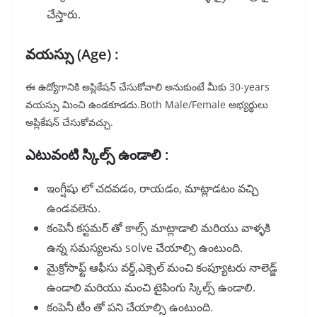
చేస్తారు.
వయస్సు (Age) :
ఈ ఉద్యోగానికి అప్లికేషన్ చేసుకోవాలి అనుకుంటే మీకు 30-years
వయస్సు మించి ఉండకూడదు.Both Male/Female అభ్యర్థులు
అప్లికేషన్ చేసుకోవచ్చు.
ఎటువంటి స్కిల్స్ ఉండాలి :
ఇంగ్షీషు లో చదవడం, రాయడం, మాట్లాడటం వచ్చి
ఉండవలెను.
కంపెనీ కస్టమర్ తో కాల్స్ మాట్లాడాలి మరియు వాళ్ళకి
ఉన్న సమస్యలను solve చేయాల్సి ఉంటుంది.
మైక్రోసాఫ్ట్ ఆఫీసు వర్డ్,ఎక్సెల్ మంచి కంప్యూటరు నాలెడ్జ్
ఉండాలి మరియు మంచి టైపింగు స్కిల్స్ ఉండాలి.
కంపెనీ టీం తో పని చేయాల్సి ఉంటుంది.