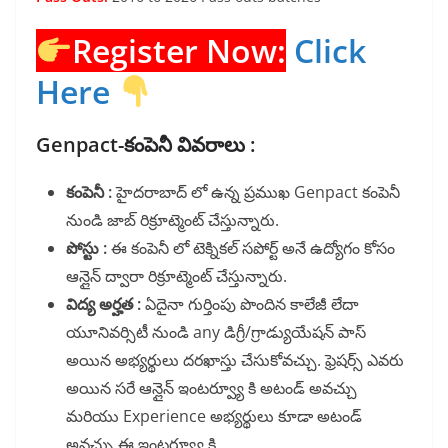
Register Now:
Click
Here
Genpact-కంపెనీ వివరాలు :
కంపెనీ :
హైదరాబాద్ లో ఉన్న ప్రముఖ Genpact కంపెనీ
నుండి జాబ్ రిక్రూట్మెంట్ చేస్తున్నారు.
పోస్టు :
ఈ కంపెనీ లో టెక్నికల్ సపోర్ట్ అనే ఉద్యోగం కోసం
ఆన్లైన్ ద్వారా రిక్రూట్మెంట్ చేస్తున్నారు.
విద్య అర్హత :
ఏదైనా గుర్తింపు పొందిన కాలేజీ లేదా
యూనివర్సిటీ నుండి any డిగ్రీ/గ్రాడ్యుయేషన్ పాస్
అయిన అభ్యర్థులు దరఖాస్తు చేసుకోవచ్చు. ఫ్రెషర్స్ ఎవరు
అయిన సరే ఆన్లైన్ ఇంటర్వ్యూ కి అటండ్ అవచ్చు
మరియు Experience అభ్యర్థులు కూడా అటండ్
అవచ్చు ఈ ఇంటర్వ్యూ కి.