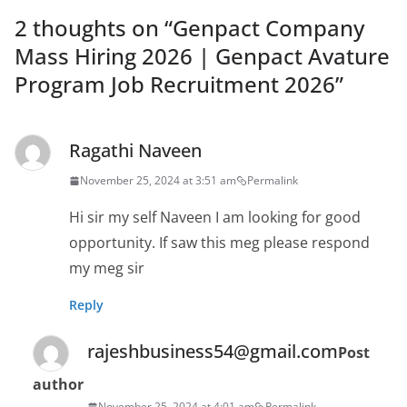
2 thoughts on “
Genpact Company
Mass Hiring 2026 | Genpact Avature
Program Job Recruitment 2026
”
Ragathi Naveen
November 25, 2024 at 3:51 am
Permalink
Hi sir my self Naveen I am looking for good
opportunity. If saw this meg please respond
my meg sir
Reply
rajeshbusiness54@gmail.com
Post
author
November 25, 2024 at 4:01 am
Permalink