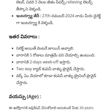
లెటర్, చివరి 3 నెలల జీతం పేపర్స్,relieving లెటర్స్
తీస్కొని వెళ్ళండి.
ఇంటర్వ్యూ తేదీ :
27th-నవంబర్-2024 నాడు మీరు డైరెక్ట్
గా ఇంటర్వ్యూ కి వెళ్ళండి.
ఇతర వివరాలు :
సెలెక్ట్ అయితే వెంటనే జాయిన్ అవ్వాలి.
వారానికి 5 రోజులు మాత్రమే పని చేయాల్సి ఉంటుంది.
వారానికి 2-days week-off ఇస్తారు.
Two way క్యాబ్ కంపెనీ వాళ్ళు ప్రొవైడ్ చేస్తారు.
వర్క్ ఏం చేయాలో కూడా కంపెనీ వాళ్ళు ట్రైనింగ్ ప్రొవైడ్
చేస్తారు.
వయస్సు (Age) :
ఈ ఉద్యోగానికి అప్లికేషన్ చేసుకోవాలి అనుకుంటే మీకు 30-years