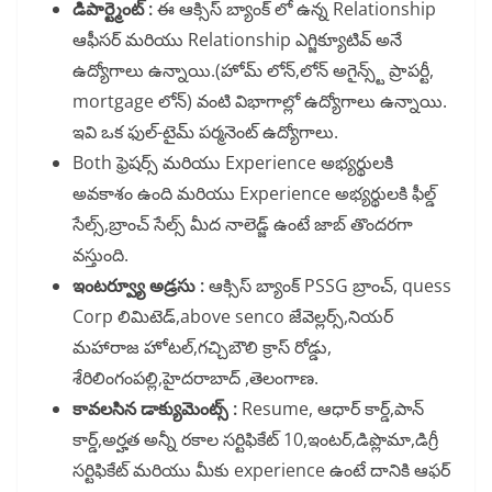
డిపార్ట్మెంట్ :
ఈ ఆక్సిస్ బ్యాంక్ లో ఉన్న Relationship
ఆఫీసర్ మరియు Relationship ఎగ్జిక్యూటివ్ అనే
ఉద్యోగాలు ఉన్నాయి.(హోమ్ లోన్,లోన్ అగైన్స్ట్ ప్రాపర్టీ,
mortgage లోన్) వంటి విభాగాల్లో ఉద్యోగాలు ఉన్నాయి.
ఇవి ఒక ఫుల్-టైమ్ పర్మనెంట్ ఉద్యోగాలు.
Both ఫ్రెషర్స్ మరియు Experience అభ్యర్థులకి
అవకాశం ఉంది మరియు Experience అభ్యర్థులకి ఫీల్డ్
సేల్స్,బ్రాంచ్ సేల్స్ మీద నాలెడ్జ్ ఉంటే జాబ్ తొందరగా
వస్తుంది.
ఇంటర్వ్యూ అడ్రసు :
ఆక్సిస్ బ్యాంక్ PSSG బ్రాంచ్, quess
Corp లిమిటెడ్,above senco జేవెల్లర్స్,నియర్
మహారాజ హోటల్,గచ్చిబౌలి క్రాస్ రోడ్డు,
శేరిలింగంపల్లి,హైదరాబాద్ ,తెలంగాణ.
కావలసిన డాక్యుమెంట్స్ :
Resume, ఆధార్ కార్డ్,పాన్
కార్డ్,అర్హత అన్నీ రకాల సర్టిఫికేట్ 10,ఇంటర్,డిప్లొమా,డిగ్రీ
సర్టిఫికేట్ మరియు మీకు experience ఉంటే దానికి ఆఫర్