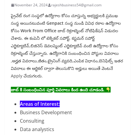
November 24, 2024
rajeshbusiness54@gmail.com
ప్రైవేట్ రంగ సంస్థలో ఉద్యోగాల కోసం చూస్తున్న అభ్యర్థులకి ప్రముఖ
సంస్థ అయినటువంటి
Genpact
సంస్థ నుండి వివిధ రకాల ఉద్యోగాల
కోసం
Work From Office
జాబ్ రిక్రూట్మెంట్ నోటిఫికేషన్ విడుదల
చేశారు. ఈ కంపెనీ లో టెక్నికల్ సపోర్ట్, కస్టమర్ సపోర్ట్
ఎగ్జిక్యూటివ్,బిజినెస్ డెవలప్మెంట్ ఎగ్జిక్యూటివ్ వంటి ఉద్యోగాల కోసం
రిక్రూట్మెంట్ చేస్తున్నారు. ఉద్యోగానికి సంబంధించిన పోస్టుల వివరాలు
,అర్హత వివరాలు,జీతం,ట్రైనింగ్ వ్యవది,ఎంపిక విధానం,బెనిఫిట్స్ ఇతర
వివరాలు ఈ ఆర్టికల్ ద్వారా తెలుసుకొని అర్హులు అయితే వెంటనే
Apply చేయగలరు.
జాబ్ కి సంబంధించిన పూర్తి వివరాలు కింద ఉంది చూడండి.
Areas of Interest:
Business Development
Consulting
Data analystics