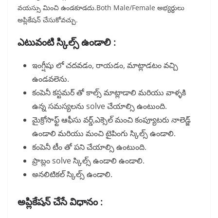
వయస్సు మించి ఉండకూడదు.Both Male/Female అభ్యర్థులు
అప్లికేషన్ చేసుకోవచ్చు.
ఎటువంటి స్కిల్స్ ఉండాలి :
ఇంగ్షీషు లో చదవడం, రాయడం, మాట్లాడటం వచ్చి
ఉండవలెను.
కంపెనీ కస్టమర్ తో కాల్స్ మాట్లాడాలి మరియు వాళ్ళకి
ఉన్న సమస్యలను solve చేయాల్సి ఉంటుంది.
మైక్రోసాఫ్ట్ ఆఫీసు వర్డ్,ఎక్సెల్ మంచి కంప్యూటరు నాలెడ్జ్
ఉండాలి మరియు మంచి టైపింగు స్కిల్స్ ఉండాలి.
కంపెనీ టీం తో పని చేయాల్సి ఉంటుంది.
ప్రాబ్లం solve స్కిల్స్ ఉండాలి ఉండాలి.
అనలిటికల్ స్కిల్స్ ఉండాలి.
అప్లికేషన్ చేసే విధానం :