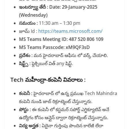
ఇంటర్వ్యూ తేదీ :
Date: 29-January-2025
(Wednesday)
సమయం :
11:30 am – 1:30 pm
జూమ్ Id :
https://teams.microsoft.com/
MS Teams Meeting ID: 487 520 806 109
MS Teams Passcode: xM9QF3sD
ప్రదేశం :
మన హైదరాబాద్ ఆఫీసు లో వర్క్ చేయాలి.
షిఫ్ట్స్ :
ఫ్లెక్సిబుల్ విత్ any షిఫ్ట్.
Tech మహీంద్రా-కంపెనీ వివరాలు :
కంపెనీ :
హైదరాబాద్ లో ఉన్న ప్రముఖ Tech Mahindra
కంపెనీ నుండి జాబ్ రిక్రూట్మెంట్ చేస్తున్నారు.
పోస్టు :
ఈ కంపెనీ లో కస్టమర్ సపోర్ట్ ఎగ్జిక్యూటివ్ అనే
ఉద్యోగం కోసం ఆన్లైన్ ద్వారా రిక్రూట్మెంట్ చేస్తున్నారు.
విద్య అర్హత :
ఏదైనా గుర్తింపు పొందిన కాలేజీ లేదా