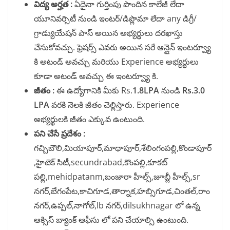
విద్య అర్హత :
ఏదైనా గుర్తింపు పొందిన కాలేజీ లేదా
యూనివర్సిటీ నుండి ఇంటర్/డిప్లొమా లేదా any డిగ్రీ/
గ్రాడ్యుయేషన్ పాస్ అయిన అభ్యర్థులు దరఖాస్తు
చేసుకోవచ్చు. ఫ్రెషర్స్ ఎవరు అయిన సరే ఆన్లైన్ ఇంటర్వ్యూ
కి అటండ్ అవచ్చు మరియు Experience అభ్యర్థులు
కూడా అటండ్ అవచ్చు ఈ ఇంటర్వ్యూ కి.
జీతం :
ఈ ఉద్యోగానికి మీకు Rs.
1.8LPA
నుండి
Rs.3.0
LPA
వరకి నెలకి జీతం చెల్లిస్తారు. Experience
అభ్యర్థులకి జీతం ఎక్కువ ఉంటుంది.
పని చేసే ప్రదేశం :
గచ్చిబౌలి,మియాపూర్,మాధాపూర్,శేలింగంపల్లి,కొండాపూర్
,హైటెక్ సిటీ,secundrabad,కొంపల్లి,కూకట్
పల్లి,mehidpatanm,బంజారా హీల్స్,జూబ్లీ హీల్స్,sr
నగర్,బేగంపేట,కాచిగూడ,తార్నాక,హబ్సిగూడ,చింతల్,రాం
నగర్,ఉప్పల్,నాగోల్,lb నగర్,dilsukhnagar లో ఉన్న
ఆక్సిస్ బ్యాంక్ ఆఫీసు లో పని చేయాల్సి ఉంటుంది.