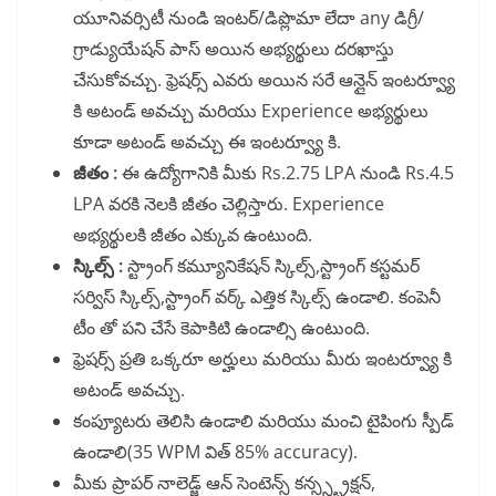
యూనివర్సిటీ నుండి ఇంటర్/డిప్లొమా లేదా any డిగ్రీ/
గ్రాడ్యుయేషన్ పాస్ అయిన అభ్యర్థులు దరఖాస్తు
చేసుకోవచ్చు. ఫ్రెషర్స్ ఎవరు అయిన సరే ఆన్లైన్ ఇంటర్వ్యూ
కి అటండ్ అవచ్చు మరియు Experience అభ్యర్థులు
కూడా అటండ్ అవచ్చు ఈ ఇంటర్వ్యూ కి.
జీతం :
ఈ ఉద్యోగానికి మీకు Rs.2.75 LPA నుండి Rs.4.5
LPA వరకి నెలకి జీతం చెల్లిస్తారు. Experience
అభ్యర్థులకి జీతం ఎక్కువ ఉంటుంది.
స్కిల్స్ :
స్ట్రాంగ్ కమ్యూనికేషన్ స్కిల్స్,స్ట్రాంగ్ కస్టమర్
సర్విస్ స్కిల్స్,స్ట్రాంగ్ వర్క్ ఎత్తిక స్కిల్స్ ఉండాలి. కంపెనీ
టీం తో పని చేసే కెపాకిటి ఉండాల్సి ఉంటుంది.
ఫ్రెషర్స్ ప్రతి ఒక్కరూ అర్హులు మరియు మీరు ఇంటర్వ్యూ కి
అటండ్ అవచ్చు.
కంప్యూటరు తెలిసి ఉండాలి మరియు మంచి టైపింగు స్పీడ్
ఉండాలి(35 WPM విత్ 85% accuracy).
మీకు ప్రాపర్ నాలెడ్జ్ ఆన్ సెంటెన్స్ కన్స్స్ట్రక్షన్,