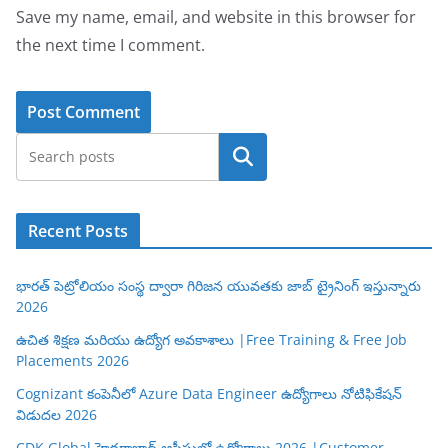
Save my name, email, and website in this browser for
the next time I comment.
Search
Recent Posts
భారత్ పెట్రోలియం సంస్థ ద్వారా గిరిజన యువతకు జాబ్ ట్రైనింగ్ ఇస్తున్నారు
2026
ఉచిత శిక్షణ మరియు ఉద్యోగ అవకాశాలు |Free Training & Free Job
Placements 2026
Cognizant కంపెనీలో Azure Data Engineer ఉద్యోగాలు నోటిఫికేషన్
విడుదల 2026
CDK Global హైదరాబాద్ ఆఫీసులో ఉద్యోగాలు 2026 |Customer