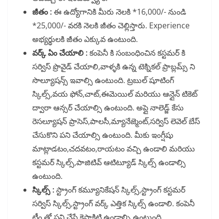
జీతం :
ఈ ఉద్యోగానికి మీరు నెలకి *16,000/- నుండి
*25,000/- వరకి నెలకి జీతం చెల్లిస్తారు. Experience
అభ్యర్థులకి జీతం ఎక్కువ ఉంటుంది.
వర్క్ ఏం చేయాలి :
కంపెనీ కి సంబంధించిన కస్టమర్ కి
సర్విస్ ప్రొవైడ్ చేయాలి,వాళ్ళకి ఉన్న టెక్నికల్ ప్రాబ్లమ్స్ ని
సొల్యూషన్స్ ఇవాల్సి ఉంటుంది. ట్రబుల్ షూటింగ్
స్కిల్స్,వయ ఫోన్,చాట్,ఈమెయిల్ మరియు ఆన్లైన్ టికెట్
ద్వారా ఆన్సర్ చేయాల్సి ఉంటుంది. అప్లై నాలెడ్జ్ కేసు
రెసల్యూషన్ ప్రాసెస్,పాలసీ,మ్యానేజ్మెంట్,సర్విస్ లెవెల్ బేస్
చేసుకొని పని చేయాల్సి ఉంటుంది. మీకు ఇంగ్షీషు
మాట్లాడటం,చదవటం,రాయటం వచ్చి ఉండాలి మరియు
కస్టమర్ స్కిల్స్,పాజిటివ్ ఆటిట్యూడ్ స్కిల్స్ ఉండాల్సి
ఉంటుంది.
స్కిల్స్ :
స్ట్రాంగ్ కమ్యూనికేషన్ స్కిల్స్,స్ట్రాంగ్ కస్టమర్
సర్విస్ స్కిల్స్,స్ట్రాంగ్ వర్క్ ఎత్తిక స్కిల్స్ ఉండాలి. కంపెనీ
టీం తో పని చేసే కెపాకిటి ఉండాల్సి ఉంటుంది.