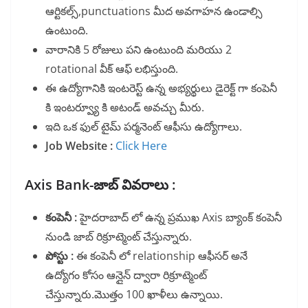
ఆర్టికల్స్,punctuations మీద అవగాహన ఉండాల్సి
ఉంటుంది.
వారానికి 5 రోజులు పని ఉంటుంది మరియు 2
rotational వీక్ ఆఫ్ లభిస్తుంది.
ఈ ఉద్యోగానికి ఇంటరెస్ట్ ఉన్న అభ్యర్థులు డైరెక్ట్ గా కంపెనీ
కి ఇంటర్వ్యూ కి అటండ్ అవచ్చు మీరు.
ఇది ఒక ఫుల్ టైమ్ పర్మనెంట్ ఆఫీసు ఉద్యోగాలు.
Job Website :
Click Here
Axis Bank-జాబ్ వివరాలు :
కంపెనీ :
హైదరాబాద్ లో ఉన్న ప్రముఖ Axis బ్యాంక్ కంపెనీ
నుండి జాబ్ రిక్రూట్మెంట్ చేస్తున్నారు.
పోస్టు :
ఈ కంపెనీ లో relationship ఆఫీసర్ అనే
ఉద్యోగం కోసం ఆన్లైన్ ద్వారా రిక్రూట్మెంట్
చేస్తున్నారు.మొత్తం 100 ఖాళీలు ఉన్నాయి.