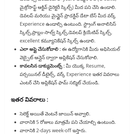
మైక్రోసాఫ్ట్ ఆక్టివ్ డైరెక్టరీ స్కిల్స్) మీద పని చేసి ఉండాలి.
డెవలప్ మరియు మైన్టైన్ ప్రాడక్టివ్ డేటా బేస్ మీద వర్క్
Experience ఉండాల్సి ఉంటుంది. స్ట్రాంగ్ అనాలిసిస్
స్కిల్స్,ప్రాబ్లం-సాల్వ్ స్కిల్స్,డెవలప్ క్రియేటివ్ స్కిల్స్,
excellent కమ్యూనికేషన్ స్కిల్స్ ఉండాలి.
ఎలా అప్లై చేసుకోవాలి :
ఈ ఉద్యోగానికి మీరు అఫిసియల్
వెబ్సైట్ ఆన్లైన్ ద్వారా అప్లికేషన్ చేసుకోవాలి.
కావలసిన డాక్యుమెంట్స్ :
మీ యొక్క Resume,
పర్సయినల్ డీటైల్స్, వర్క్ Experience ఇతర వివరాలు
ఎంటర్ చేసి అప్లికేషన్ ఫామ్ సబ్మిట్ చేయండి.
ఇతర వివరాలు :
సెలెక్ట్ అయితే వెంటనే జాయిన్ అవ్వాలి.
వారానికి 5 రోజులు మాత్రమే పని చేయాల్సి ఉంటుంది.
వారానికి 2-days week-off ఇస్తారు.