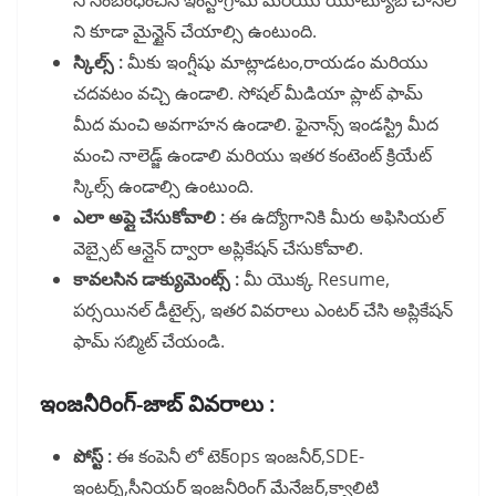
ని సంబంధించిన ఇంస్టాగ్రామ్ మరియు యూట్యూబ్ చానెల్
ని కూడా మైన్టైన్ చేయాల్సి ఉంటుంది.
స్కిల్స్ :
మీకు ఇంగ్షీషు మాట్లాడటం,రాయడం మరియు
చదవటం వచ్చి ఉండాలి. సోషల్ మీడియా ప్లాట్ ఫామ్
మీద మంచి అవగాహన ఉండాలి. ఫైనాన్స్ ఇండస్ట్రి మీద
మంచి నాలెడ్జ్ ఉండాలి మరియు ఇతర కంటెంట్ క్రియేట్
స్కిల్స్ ఉండాల్సి ఉంటుంది.
ఎలా అప్లై చేసుకోవాలి :
ఈ ఉద్యోగానికి మీరు అఫిసియల్
వెబ్సైట్ ఆన్లైన్ ద్వారా అప్లికేషన్ చేసుకోవాలి.
కావలసిన డాక్యుమెంట్స్ :
మీ యొక్క Resume,
పర్సయినల్ డీటైల్స్, ఇతర వివరాలు ఎంటర్ చేసి అప్లికేషన్
ఫామ్ సబ్మిట్ చేయండి.
ఇంజనీరింగ్-జాబ్ వివరాలు :
పోస్ట్ :
ఈ కంపెనీ లో టెక్ops ఇంజనీర్,SDE-
ఇంటర్న్,సీనియర్ ఇంజనీరింగ్ మేనేజర్,క్వాలిటి