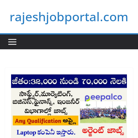
Skip
rajeshjobportal.com
to
content