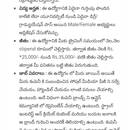
రిక్రూట్మెంట్ చేస్తున్నారు.
విద్య అర్హత :
ఈ ఉద్యోగానికి ఏదైనా గుర్తింపు పొందిన
కాలేజీ లేదా యూనివర్సిటీ నుండి ఏదైనా డిగ్రీ/
గ్రాడ్యుయేషన్ పాస్ అయిన Male/Female అభ్యర్థులు
అప్లికేషన్ చేసుకోవచ్చు.
జీతం :
ఈ ఉద్యోగానికి మీకు ట్రైనింగ్ సమయంలో నెల,నెల
stipend రూపంలో చెల్లిస్తారు. తర్వాత జీతం నెలకి Rs.
*25,000/- నుండి Rs.35,000/- వరకి జీతం చెల్లిస్తారు.
తర్వాత మీ పనితనం బట్టి జీతం పెరుగుతుంది.
జాబ్ వివరాలు :
ఈ ఉద్యోగం లో మీరు జాయిన్ అయితే
మీరు కంపెనీ కి సంబంధించిన సోషల్ మీడియా పేజీ ని సర్వే
చేయడం, హ్యాండిల్ చేయడం లాంటి పనులు చేయాల్సి
ఉంటుంది. అదే విధంగా కంపెనీ బ్రాండ్స్ ని ఆన్లైన్
కమ్యూనిటి లో రెప్రెసెంటీన్ చేయాల్సి ఉంటుంది. స్ట్రాంగ్
ఇంటరెస్ట్ ఆన్ క్రియేట్ కంటెంట్ మరియు బయట జనాలకి
ఆ బ్రాండ్ గురించి అందరికీ తెలియాల్సి ఉంటుంది. కంపెనీ