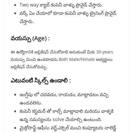
Two way క్యాబ్ కంపెనీ వాళ్ళు ప్రొవైడ్ చేస్తారు.
వర్క్ ఏం చేయాలో కూడా కంపెనీ వాళ్ళు ట్రైనింగ్ ప్రొవైడ్
చేస్తారు.
వయస్సు (Age) :
ఈ ఉద్యోగానికి అప్లికేషన్ చేసుకోవాలి అనుకుంటే మీకు 30-years
వయస్సు మించి ఉండకూడదు.Both Male/Female అభ్యర్థులు
అప్లికేషన్ చేసుకోవచ్చు.
ఎటువంటి స్కిల్స్ ఉండాలి :
ఇంగ్షీషు లో చదవడం, రాయడం, మాట్లాడటం వచ్చి
ఉండవలెను.
కంపెనీ కస్టమర్ తో కాల్స్ మాట్లాడాలి మరియు వాళ్ళకి
ఉన్న సమస్యలను solve చేయాల్సి ఉంటుంది.
మైక్రోసాఫ్ట్ ఆఫీసు వర్డ్,ఎక్సెల్ మంచి కంప్యూటరు నాలెడ్జ్