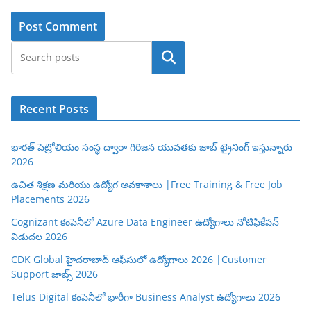
Search
Recent Posts
భారత్ పెట్రోలియం సంస్థ ద్వారా గిరిజన యువతకు జాబ్ ట్రైనింగ్ ఇస్తున్నారు
2026
ఉచిత శిక్షణ మరియు ఉద్యోగ అవకాశాలు |Free Training & Free Job
Placements 2026
Cognizant కంపెనీలో Azure Data Engineer ఉద్యోగాలు నోటిఫికేషన్
విడుదల 2026
CDK Global హైదరాబాద్ ఆఫీసులో ఉద్యోగాలు 2026 |Customer
Support జాబ్స్ 2026
Telus Digital కంపెనీలో భారీగా Business Analyst ఉద్యోగాలు 2026