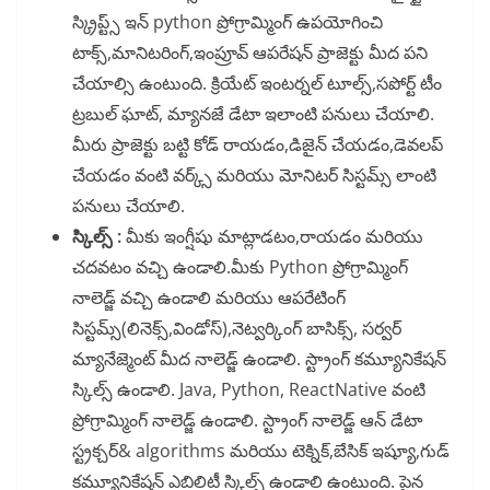
స్క్రిప్ట్స్ ఇన్ python ప్రోగ్రామ్మింగ్ ఉపయోగించి
టాక్స్,మానిటరింగ్,ఇంప్రూవ్ ఆపరేషన్ ప్రాజెక్టు మీద పని
చేయాల్సి ఉంటుంది. క్రియేట్ ఇంటర్నల్ టూల్స్,సపోర్ట్ టీం
ట్రబుల్ ఘాట్, మ్యానజే డేటా ఇలాంటి పనులు చేయాలి.
మీరు ప్రాజెక్టు బట్టి కోడ్ రాయడం,డిజైన్ చేయడం,డెవలప్
చేయడం వంటి వర్క్స్ మరియు మోనిటర్ సిస్టమ్స్ లాంటి
పనులు చేయాలి.
స్కిల్స్ :
మీకు ఇంగ్షీషు మాట్లాడటం,రాయడం మరియు
చదవటం వచ్చి ఉండాలి.మీకు Python ప్రోగ్రామ్మింగ్
నాలెడ్జ్ వచ్చి ఉండాలి మరియు ఆపరేటింగ్
సిస్టమ్స్(లినెక్స్,విండోస్),నెట్వర్కింగ్ బాసిక్స్, సర్వర్
మ్యానేజ్మెంట్ మీద నాలెడ్జ్ ఉండాలి. స్ట్రాంగ్ కమ్యూనికేషన్
స్కిల్స్ ఉండాలి. Java, Python, ReactNative వంటి
ప్రోగ్రామ్మింగ్ నాలెడ్జ్ ఉండాలి. స్ట్రాంగ్ నాలెడ్జ్ ఆన్ డేటా
స్ట్రక్చర్& algorithms మరియు టెక్నిక్,బేసిక్ ఇష్యూ,గుడ్
కమ్యూనికేషన్ ఎబిలిటీ స్కిల్స్ ఉండాలి ఉంటుంది. పైన