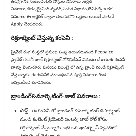
ఉద్యోగానికి సంబంధించిన పోస్టుల వివరాలు ,అర్హత
వివరాలు,జీతం,ట్రైనింగ్ వ్యవది,ఎంపిక విధానం,బెనిఫిట్స్ ఇతర
వివరాలు ఈ ఆర్టికల్ ద్వారా తెలుసుకొని అర్హులు అయితే వెంటనే
Apply
చేయగలరు.
రిక్రూట్మెంట్ చేస్తున్న కంపెనీ :
ప్రైవేట్ రంగ సంస్థలో ప్రముఖ సంస్థ అయినటువంటి
Peepalco
ప్రైవేట్ కంపెనీ జాబ్ రిక్రూట్మెంట్ నోటిఫికేషన్ విడుదల చేశారు.ఈ కంపెనీ
వాళ్ళు బెంగుళూరు మరియు ముంబై లో ఉన్న బ్రాంచ్ నుండి రిక్రూట్మెంట్
చేస్తున్నారు. ఈ కంపెనీకి సంబంధించిన పూర్తి వివరాలు కింద
ఇవ్వబడింది చూడగలరు.
బ్రాండింగ్&మార్కెటింగ్-జాబ్ వివరాలు :
పోస్ట్ :
ఈ కంపెనీ లో బ్రాండింగ్ &మార్కెటింగ్ డిపార్ట్మెంట్
నుండి కంటెంట్ క్రియేటర్ ఇంటర్న్ జాబ్ రోల్ కోసం
రిక్రూట్మెంట్ చేస్తున్నారు. ఇది ఒక ఇంటర్న్షిప్ వ్యవదిలో