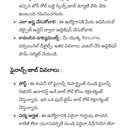
ఇచ్చిన జోన్ రోల్ బట్టి స్కిల్స్,జాబ్ డ్యూటి వేరు వేరు
ఉంటుంది గమనించగలరు.
ఎలా అప్లై చేసుకోవాలి :
ఈ ఉద్యోగానికి మీరు అఫిసియల్
వెబ్సైట్ ఆన్లైన్ ద్వారా అప్లికేషన్ చేసుకోవాలి.
కావలసిన డాక్యుమెంట్స్ :
మీ యొక్క Resume,
పర్సయినల్ డీటైల్స్, ఇతర వివరాలు ఎంటర్ చేసి అప్లికేషన్
ఫామ్ సబ్మిట్ చేయండి.
ఫైనాన్స్-జాబ్ వివరాలు :
పోస్ట్ :
ఈ కంపెనీ లో ఫైనాన్స్ డిపార్ట్మెంట్ నుండి ఫైనాన్స్
బిజినెస్ అనాలిస్ట్ అనే జాబ్ రోల్ కోసం రిక్రూట్మెంట్
చేస్తున్నారు. ఇది ఒక ఫుల్-టైమ్ జాబ్ రోల్ రిక్రూట్మెంట్
చేస్తున్నారు.
విద్య అర్హత :
ఈ ఉద్యోగానికి ఏదైనా గుర్తింపు పొందిన
కాలేజీ లేదా యూనివర్సిటీ నుండి ఏదైనా డిగ్రీ/MBA లేదా