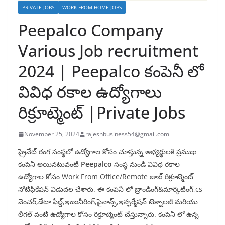
PRIVATE JOBS
WORK FROM HOME JOBS
Peepalco Company
Various Job recruitment
2024 | Peepalco కంపెనీ లో
వివిధ రకాల ఉద్యోగాలు
రిక్రూట్మెంట్ |Private Jobs
November 25, 2024
rajeshbusiness54@gmail.com
ప్రైవేట్ రంగ సంస్థలో ఉద్యోగాల కోసం చూస్తున్న అభ్యర్థులకి ప్రముఖ
కంపెనీ అయినటువంటి
Peepalco
సంస్థ నుండి వివిధ రకాల
ఉద్యోగాల కోసం Work From Office/Remote జాబ్ రిక్రూట్మెంట్
నోటిఫికేషన్ విడుదల చేశారు. ఈ కంపెనీ లో బ్రాండింగ్&మార్కెటింగ్,cs
వెంచర్,డేటా ఫీల్డ్,ఇంజనీరింగ్,ఫైనాన్స్,ఇన్ఫర్మేషన్ టెక్నాలజీ మరియు
లీగల్ వంటి ఉద్యోగాల కోసం రిక్రూట్మెంట్ చేస్తున్నారు. కంపెనీ లో ఉన్న