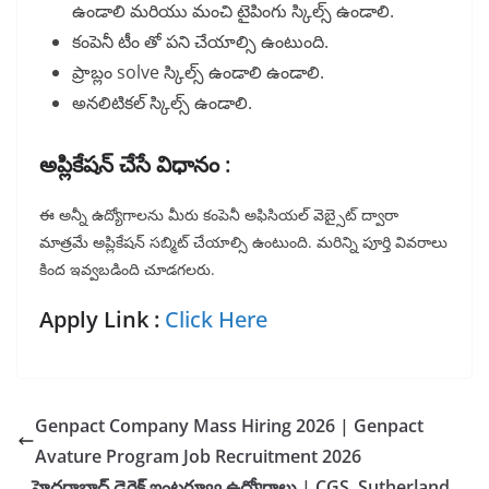
ఉండాలి మరియు మంచి టైపింగు స్కిల్స్ ఉండాలి.
కంపెనీ టీం తో పని చేయాల్సి ఉంటుంది.
ప్రాబ్లం solve స్కిల్స్ ఉండాలి ఉండాలి.
అనలిటికల్ స్కిల్స్ ఉండాలి.
అప్లికేషన్ చేసే విధానం :
ఈ అన్నీ ఉద్యోగాలను మీరు కంపెనీ అఫిసియల్ వెబ్సైట్ ద్వారా
మాత్రమే అప్లికేషన్ సబ్మిట్ చేయాల్సి ఉంటుంది. మరిన్ని పూర్తి వివరాలు
కింద ఇవ్వబడింది చూడగలరు.
Apply Link :
Click Here
Genpact Company Mass Hiring 2026 | Genpact
Avature Program Job Recruitment 2026
హైదరాబాద్ డైరెక్ట్ ఇంటర్వ్యూ ఉద్యోగాలు | CGS, Sutherland,