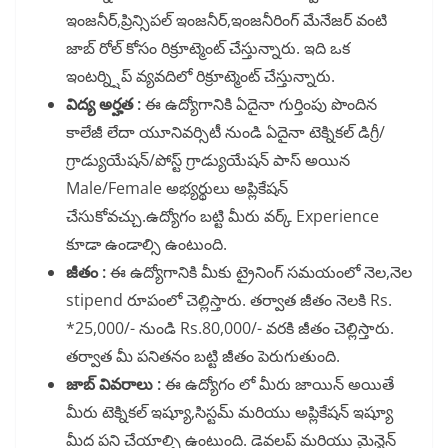
ఇంజనీర్,ప్రిన్సిపల్ ఇంజనీర్,ఇంజనీరింగ్ మేనేజర్ వంటి
జాబ్ రోల్ కోసం రిక్రూట్మెంట్ చేస్తున్నారు. ఇది ఒక
ఇంటర్న్షిప్ వ్యవదిలో రిక్రూట్మెంట్ చేస్తున్నారు.
విద్య అర్హత :
ఈ ఉద్యోగానికి ఏదైనా గుర్తింపు పొందిన
కాలేజీ లేదా యూనివర్సిటీ నుండి ఏదైనా టెక్నికల్ డిగ్రీ/
గ్రాడ్యుయేషన్/పోస్ట్ గ్రాడ్యుయేషన్ పాస్ అయిన
Male/Female అభ్యర్థులు అప్లికేషన్
చేసుకోవచ్చు.ఉద్యోగం బట్టి మీరు వర్క్ Experience
కూడా ఉండాల్సి ఉంటుంది.
జీతం :
ఈ ఉద్యోగానికి మీకు ట్రైనింగ్ సమయంలో నెల,నెల
stipend రూపంలో చెల్లిస్తారు. తర్వాత జీతం నెలకి Rs.
*25,000/- నుండి Rs.80,000/- వరకి జీతం చెల్లిస్తారు.
తర్వాత మీ పనితనం బట్టి జీతం పెరుగుతుంది.
జాబ్ వివరాలు :
ఈ ఉద్యోగం లో మీరు జాయిన్ అయితే
మీరు టెక్నికల్ ఇష్యూ,సిస్టమ్ మరియు అప్లికేషన్ ఇష్యూ
మీద పని చేయాల్సి ఉంటుంది. డెవలప్ మరియు మైన్టైన్