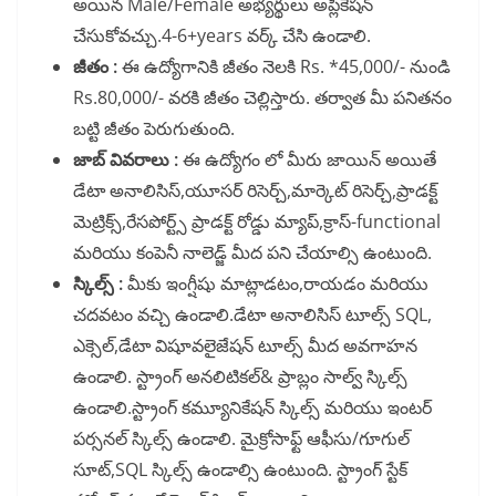
అయిన Male/Female అభ్యర్థులు అప్లికేషన్
చేసుకోవచ్చు.4-6+years వర్క్ చేసి ఉండాలి.
జీతం :
ఈ ఉద్యోగానికి జీతం నెలకి Rs. *45,000/- నుండి
Rs.80,000/- వరకి జీతం చెల్లిస్తారు. తర్వాత మీ పనితనం
బట్టి జీతం పెరుగుతుంది.
జాబ్ వివరాలు :
ఈ ఉద్యోగం లో మీరు జాయిన్ అయితే
డేటా అనాలిసిస్,యూసర్ రిసెర్చ్,మార్కెట్ రిసెర్చ్,ప్రాడక్ట్
మెట్రిక్స్,రేసపోర్ట్స్ ప్రాడక్ట్ రోడ్డు మ్యాప్,క్రాస్-functional
మరియు కంపెనీ నాలెడ్జ్ మీద పని చేయాల్సి ఉంటుంది.
స్కిల్స్ :
మీకు ఇంగ్షీషు మాట్లాడటం,రాయడం మరియు
చదవటం వచ్చి ఉండాలి.డేటా అనాలిసిస్ టూల్స్ SQL,
ఎక్సెల్,డేటా విషూవలైజేషన్ టూల్స్ మీద అవగాహన
ఉండాలి. స్ట్రాంగ్ అనలిటికల్& ప్రాబ్లం సాల్వ్ స్కిల్స్
ఉండాలి.స్ట్రాంగ్ కమ్యూనికేషన్ స్కిల్స్ మరియు ఇంటర్
పర్సనల్ స్కిల్స్ ఉండాలి. మైక్రోసాఫ్ట్ ఆఫీసు/గూగుల్
సూట్,SQL స్కిల్స్ ఉండాల్సి ఉంటుంది. స్ట్రాంగ్ స్టేక్