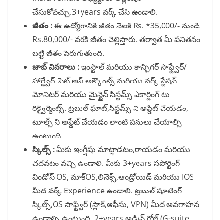
చేసుకోవచ్చు.3+years వర్క్ చేసి ఉండాలి.
జీతం :
ఈ ఉద్యోగానికి జీతం నెలకి Rs. *35,000/- నుండి
Rs.80,000/- వరకి జీతం చెల్లిస్తారు. తర్వాత మీ పనితనం
బట్టి జీతం పెరుగుతుంది.
జాబ్ వివరాలు :
ఇంస్టాల్ మరియు కాన్ఫిగర్ సాఫ్ట్వేర్/
హార్డ్వేర్. సెట్ అప్ అక్కౌంట్స్ మరియు వర్క్ స్టేషన్.
మోనిటర్ మరియు మైన్టైన్ సిస్టమ్స్ ఎకార్డింగ్ టు
రిక్వైర్మెంట్స్. ట్రబుల్ ఘాట్,సిస్టమ్స్ ని అప్డేట్ చేయడం,
టూల్స్ ని అప్డేట్ చేయడం లాంటి పనులు చేయాల్సి
ఉంటుంది.
స్కిల్స్ :
మీకు ఇంగ్షీషు మాట్లాడటం,రాయడం మరియు
చదవటం వచ్చి ఉండాలి. మీకు 3+years సపోర్టింగ్
విండోస్ OS, మాక్OS,లినెక్స్,ఆండ్రోయిడ్ మరియు IOS
మీద వర్క్ Experience ఉండాలి. ట్రబుల్ షూటింగ్
స్కిల్స్,OS సాఫ్ట్వేర్ (స్లాక్,ఆఫీసు, VPN) మీద అవగాహన
ఉండాల్సి ఉంటుంది. 2+years అడ్మిన్ రోల్ (G-suite,