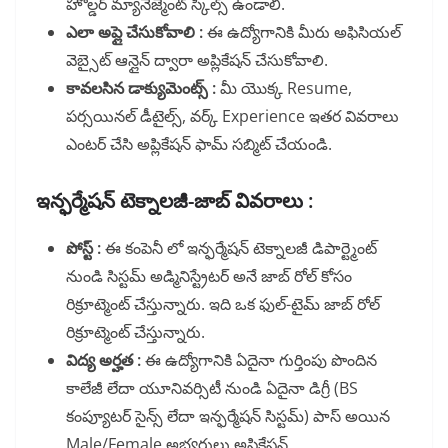
హోల్డర్ మ్యానేజ్మెంట్ స్కిల్స్ ఉండాలి.
ఎలా అప్లై చేసుకోవాలి :
ఈ ఉద్యోగానికి మీరు అఫిసియల్
వెబ్సైట్ ఆన్లైన్ ద్వారా అప్లికేషన్ చేసుకోవాలి.
కావలసిన డాక్యుమెంట్స్ :
మీ యొక్క Resume,
పర్సయినల్ డీటైల్స్, వర్క్ Experience ఇతర వివరాలు
ఎంటర్ చేసి అప్లికేషన్ ఫామ్ సబ్మిట్ చేయండి.
ఇన్ఫర్మేషన్ టెక్నాలజీ-జాబ్ వివరాలు :
పోస్ట్ :
ఈ కంపెనీ లో ఇన్ఫర్మేషన్ టెక్నాలజీ డిపార్ట్మెంట్
నుండి సిస్టమ్ అడ్మినిస్ట్రేటర్ అనే జాబ్ రోల్ కోసం
రిక్రూట్మెంట్ చేస్తున్నారు. ఇది ఒక ఫుల్-టైమ్ జాబ్ రోల్
రిక్రూట్మెంట్ చేస్తున్నారు.
విద్య అర్హత :
ఈ ఉద్యోగానికి ఏదైనా గుర్తింపు పొందిన
కాలేజీ లేదా యూనివర్సిటీ నుండి ఏదైనా డిగ్రీ (BS
కంప్యూటర్ సైన్స్ లేదా ఇన్ఫర్మేషన్ సిస్టమ్) పాస్ అయిన
Male/Female అభ్యర్థులు అప్లికేషన్