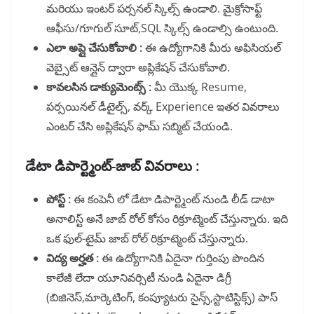
మరియు ఇంటర్ పర్సనల్ స్కిల్స్ ఉండాలి. మైక్రోసాఫ్ట్
ఆఫీసు/గూగుల్ సూట్,SQL స్కిల్స్ ఉండాల్సి ఉంటుంది.
ఎలా అప్లై చేసుకోవాలి :
ఈ ఉద్యోగానికి మీరు అఫిసియల్
వెబ్సైట్ ఆన్లైన్ ద్వారా అప్లికేషన్ చేసుకోవాలి.
కావలసిన డాక్యుమెంట్స్ :
మీ యొక్క Resume,
పర్సయినల్ డీటైల్స్, వర్క్ Experience ఇతర వివరాలు
ఎంటర్ చేసి అప్లికేషన్ ఫామ్ సబ్మిట్ చేయండి.
డేటా డిపార్ట్మెంట్-జాబ్ వివరాలు :
పోస్ట్ :
ఈ కంపెనీ లో డేటా డిపార్ట్మెంట్ నుండి లీడ్ డాటా
అనాలిస్ట్ అనే జాబ్ రోల్ కోసం రిక్రూట్మెంట్ చేస్తున్నారు. ఇది
ఒక ఫుల్-టైమ్ జాబ్ రోల్ రిక్రూట్మెంట్ చేస్తున్నారు.
విద్య అర్హత :
ఈ ఉద్యోగానికి ఏదైనా గుర్తింపు పొందిన
కాలేజీ లేదా యూనివర్సిటీ నుండి ఏదైనా డిగ్రీ
(బిజినెస్,మార్కెటింగ్, కంప్యూటరు సైన్స్,స్టాటిస్టిక్స్) పాస్