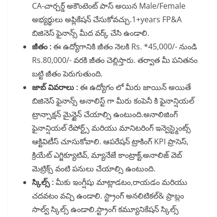
CA-చార్చర్డ్ అకౌంటెంట్ పాస్ అయిన Male/Female
అభ్యర్థులు అప్లికేషన్ చేసుకోవచ్చు.1+years FP&A
బిజినెస్ ఫైనాన్స్ మీద వర్క్ చేసి ఉండాలి.
జీతం :
ఈ ఉద్యోగానికి జీతం నెలకి Rs. *45,000/- నుండి
Rs.80,000/- వరకి జీతం చెల్లిస్తారు. తర్వాత మీ పనితనం
బట్టి జీతం పెరుగుతుంది.
జాబ్ వివరాలు :
ఈ ఉద్యోగం లో మీరు జాయిన్ అయితే
బిజినెస్ ఫైనాన్స్ అనాలిస్ట్ గా మీరు కంపెనీ కి ఫైనాన్షియల్
ట్రాన్సాక్షన్ మైన్టైన్ చేయాల్సి ఉంటుంది.అనాలిజింగ్
ఫైనాన్షియల్ రేపోర్ట్స్ మరియు మానిటరింగ్ ఇన్వెస్ట్మెంట్స్
ఆక్టివిటీస్ చూసుకోవాలి. ఆపరేషన్ ట్రాకింగ్ KPI ప్రాసెస్,
క్రియేట్ ఎగ్జిక్యూటివ్, మ్యానేజే కాంట్రాక్ట్,అనాలిజ్ వెబ్
మెట్రిక్స్ వంటి పనులు చేయాల్సి ఉంటుంది.
స్కిల్స్ :
మీకు ఇంగ్షీషు మాట్లాడటం,రాయడం మరియు
చదవటం వచ్చి ఉండాలి. స్ట్రాంగ్ అనలిటికల్& ప్రాబ్లం
సాల్వ్ స్కిల్స్ ఉండాలి.స్ట్రాంగ్ కమ్యూనికేషన్ స్కిల్స్