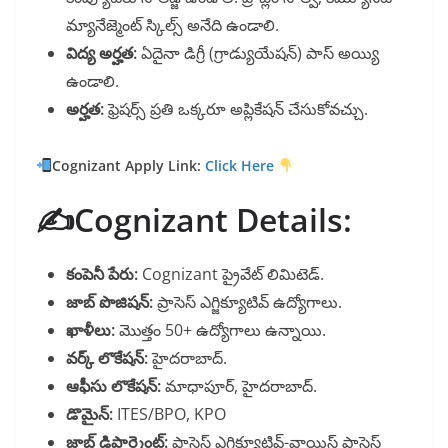
మ్యానేజ్మెంట్ స్కిల్స్ అనేది ఉండాలి.
విద్య అర్హత:
ఏదైనా డిగ్రీ (గ్రాడ్యుయేషన్) పాస్ అయ్యి
ఉండాలి.
అర్హత:
ఫ్రెషర్స్ ప్రతి ఒక్కరూ అప్లికేషన్ చేసుకోవచ్చు.
Cognizant Apply Link:
Click Here
✍️Cognizant Details:
కంపెనీ పేరు:
Cognizant ప్రైవేట్ లిమిటెడ్.
జాబ్ పొజిషన్:
ప్రాసెస్ ఎగ్జిక్యూటివ్ ఉద్యోగాలు.
ఖాళీలు:
మొత్తం 50+ ఉద్యోగాలు ఉన్నాయి.
వర్క్ లొకేషన్:
హైదరాబాద్.
ఆఫీసు లొకేషన్:
మాధాపూర్, హైదరాబాద్.
డొమైన్:
ITES/BPO, KPO
జాబ్ డిపార్ట్మెంట్:
ప్రాసెస్ ఎగ్జిక్యూటివ్-వాయిస్ ప్రాసెస్