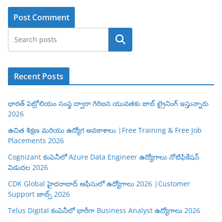
Search
Recent Posts
భారత్ పెట్రోలియం సంస్థ ద్వారా గిరిజన యువతకు జాబ్ ట్రైనింగ్ ఇస్తున్నారు
2026
ఉచిత శిక్షణ మరియు ఉద్యోగ అవకాశాలు |Free Training & Free Job
Placements 2026
Cognizant కంపెనీలో Azure Data Engineer ఉద్యోగాలు నోటిఫికేషన్
విడుదల 2026
CDK Global హైదరాబాద్ ఆఫీసులో ఉద్యోగాలు 2026 |Customer
Support జాబ్స్ 2026
Telus Digital కంపెనీలో భారీగా Business Analyst ఉద్యోగాలు 2026