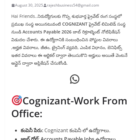
August 30, 2025
rajeshbusiness54@gmail.com
Hai Friends..నిరుద్యోగులకు గొప్ప శుభవార్త ప్రైవేట్ రంగ సంస్థలో
ప్రముఖ సంస్థ అయినటువంటి
COGNIZANT
ప్రైవేట్ లిమిటెడ్ సంస్థ
నుండి
Accounts Payable
2026
జాబ్ రిక్రూట్మెంట్ నోటిఫికేషన్
విడుదల చేశారు. ఈ ఉద్యోగానికి సంబంధించిన పోస్టుల వివరాలు
,అర్హత వివరాలు, జీతం, ట్రైనింగ్ వ్యవది, ఎంపిక విధానం, బెనిఫిట్స్
ఇతర వివరాలు ఈ ఆర్టికల్ ద్వారా తెలుసుకొని అర్హులు అయితే వెంటనే
ఆన్లైన్ ద్వారా అప్లికేషన్ చేసుకోండి.
WhatsApp
Cognizant-Work From
Office:
కంపెనీ పేరు:
Cognizant కంపెనీ లో ఉద్యోగాలు.
జాబ్ రోల్:
Accounts Payable Jobs
ఉద్యోగాలు.