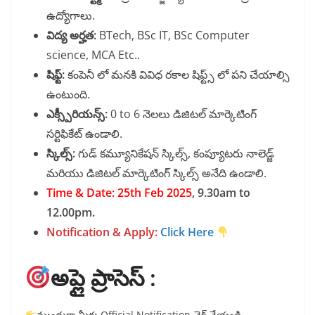
ఉద్యోగాలు.
విద్య అర్హత:
BTech, BSc IT, BSc Computer
science, MCA Etc..
షిఫ్ట్:
కంపెనీ లో మనకి వివిధ రకాల షిఫ్ట్స్ లో పని చేయాల్సి
ఉంటుంది.
ఎక్స్పీరియన్స్:
0 to 6 నెలలు డిజిటల్ మార్కెటింగ్
సర్టిఫికేట్ ఉండాలి.
స్కిల్స్:
గుడ్ కమ్యూనికేషన్ స్కిల్స్, కంప్యూటరు నాలెడ్జ్
మరియు డిజిటల్ మార్కెటింగ్ స్కిల్స్ అనేది ఉండాలి.
Time & Date: 25th Feb 2025
, 9.30am to
12.00pm.
Notification & Apply:
Click Here
అప్లై ప్రాసెస్ :
ముందుగా మీరు Official Notification చెక్ చేయండి.