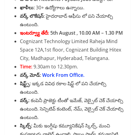
ఖాళీలు:
30+ ఉద్యోగాలు ఉన్నాయి.
వర్క్ లొకేషన్:
హైదరాబాద్ ఆఫీసు లో పని చేయాల్సి
ఉంటుంది.
ఇంటర్వ్యూ తేదీ:
5th August , 10.00 AM – 1.30 PM
Cognizant Technology Limited Raheja Mind
Space 12A,1st floor, Cognizant Building Hitex
City, Madhapur, Hyderabad, Telangana.
Time:
9.30am to 12.30pm.
వర్క్ మోడ్:
Work From Office.
షిఫ్ట్స్:
ఇక్కడ వివిధ రకాల షిఫ్ట్ లో పని చేయాల్సి
ఉంటుంది.
వర్క్:
కంపెనీ ప్రాజెక్టు టీంతో ఇమేజ్, వెబ్సైట్ చెక్ చేయాల్సి
ఉంటుంది. సెన్సిటివ్ కంటెంట్, నేమ్, వెబ్సైట్ చెక్ చేయాల్సి
ఉంటుంది.
స్కిల్స్:
మీకు ఇంగ్షీషు కమ్యూనికేషన్ స్కిల్స్, మంచి
కంప్యూటరు నాలెడ్జ్ ఉండాలి. ప్రాబ్లం సాల్వ్, కమ్యూనిటి