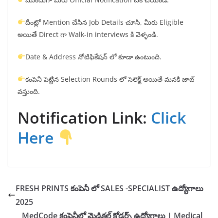
దీంట్లో Mention చేసిన Job Details చూసి, మీరు Eligible
అయితే Direct గా Walk-in interviews కి వెళ్ళండి.
Date & Address నోటిఫికేషన్ లో కూడా ఉంటుంది.
కంపెనీ పెట్టిన Selection Rounds లో సెలెక్ట్ అయితే మనకి జాబ్
వస్తుంది.
Notification Link:
Click
Here
FRESH PRINTS కంపెనీ లో SALES -SPECIALIST ఉద్యోగాలు
2025
MedCode కంపెనీలో మెడికల్ కోడర్స్ ఉద్యోగాలు | Medical