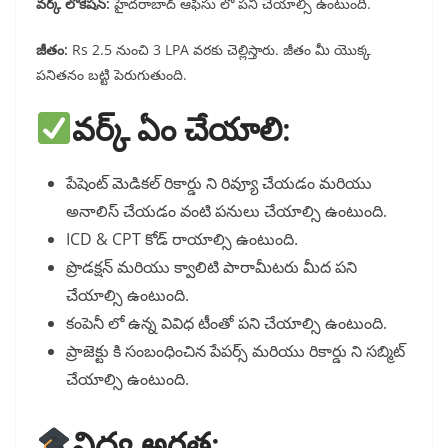
వర్క్ లొకేషన్:
హైదరాబాద్ ఆఫీసు లో పని చేయాల్సి ఉంటుంది.
జీతం:
Rs 2.5 నుంచి 3 LPA వరకు చెల్లిస్తారు. జీతం మీ యొక్క
పనితనం బట్టి పెరుగుతుంది.
వర్క్ ఏం చేయాలి:
పేషెంట్ మెడికల్ రికార్డు ని రివ్యూ చేయడం మరియు
అనాలిస్ చేయడం వంటి పనులు చేయాల్సి ఉంటుంది.
ICD & CPT కోడ్ రాయాల్సి ఉంటుంది.
ప్రొడక్షన్ మరియు క్వాలిటి పారామీటరు మీద పని
చేయాల్సి ఉంటుంది.
కంపెనీ లో ఉన్న వివిధ టీంతో పని చేయాల్సి ఉంటుంది.
ప్రాజెక్టు కి సంబంధించిన పేపర్స్ మరియు రికార్డు ని సబ్మిట్
చేయాల్సి ఉంటుంది.
విద్య అర్హత: