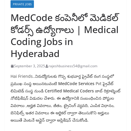
PRIVATE JOBS
MedCode కంపెనీలో మెడికల్
కోడర్స్ ఉద్యోగాలు | Medical
Coding Jobs in
Hyderabad
September 3, 2025
rajeshbusiness54@gmail.com
Hai Friends..నిరుద్యోగులకు గొప్ప శుభవార్త ప్రైవేట్ రంగ సంస్థలో
ప్రముఖ సంస్థ అయినటువంటి
MedCode Services
Pvt ప్రైవేట్
లిమిటెడ్ సంస్థ నుండి
Certified Medical Coders
జాబ్ రిక్రూట్మెంట్
నోటిఫికేషన్ విడుదల చేశారు. ఈ ఉద్యోగానికి సంబంధించిన పోస్టుల
వివరాలు ,అర్హత వివరాలు, జీతం, ట్రైనింగ్ వ్యవది, ఎంపిక విధానం,
బెనిఫిట్స్ ఇతర వివరాలు ఈ ఆర్టికల్ ద్వారా తెలుసుకొని అర్హులు
అయితే వెంటనే ఆన్లైన్ ద్వారా అప్లికేషన్ చేసుకోండి.