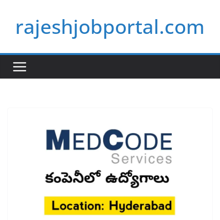
Skip
rajeshjobportal.com
to
content