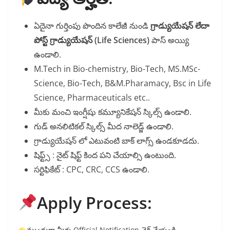
ఏదైనా గుర్తింపు పొందిన కాలేజీ నుండి
గ్రాడ్యుయేషన్ లేదా
పోస్ట్ గ్రాడ్యుయేషన్ (Life Sciences)
పాస్ అయ్యి
ఉండాలి.
M.Tech in Bio-chemistry, Bio-Tech, MS.MSc-
Science, Bio-Tech, B&M.Pharamacy, Bsc in Life
Science, Pharmaceuticals etc..
మీకు మంచి ఇంగ్షీషు కమ్యూనికేషన్ స్కిల్స్ ఉండాలి.
గుడ్ అనలిటికల్ స్కిల్స్ మీద నాలెడ్జ్ ఉండాలి.
గ్రాడ్యుయేషన్ లో ఎటువంటి బాక్ లాగ్స్ ఉండకూడదు.
షిఫ్ట్స్ : నైట్ షిఫ్ట్ కింద పని చేయాల్సి ఉంటుంది.
సర్టిఫికేట్ : CPC, CRC, CCS ఉండాలి.
Apply Process:
ముందుగా మీరు Official Notification చెక్ చేయండి.