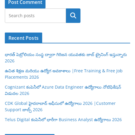
Search
Recent Posts
భారత్ పెట్రోలియం సంస్థ ద్వారా గిరిజన యువతకు జాబ్ ట్రైనింగ్ ఇస్తున్నారు
2026
ఉచిత శిక్షణ మరియు ఉద్యోగ అవకాశాలు |Free Training & Free Job
Placements 2026
Cognizant కంపెనీలో Azure Data Engineer ఉద్యోగాలు నోటిఫికేషన్
విడుదల 2026
CDK Global హైదరాబాద్ ఆఫీసులో ఉద్యోగాలు 2026 |Customer
Support జాబ్స్ 2026
Telus Digital కంపెనీలో భారీగా Business Analyst ఉద్యోగాలు 2026