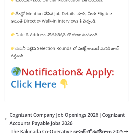
దీంట్లో Mention చేసిన Job Details చూసి, మీరు Eligible
అయితే Direct గా Walk-in interviews కి వెళ్ళండి.
Date & Address నోటిఫికేషన్ లో కూడా ఉంటుంది.
కంపెనీ పెట్టిన Selection Rounds లో సెలెక్ట్ అయితే మనకి జాబ్
వస్తుంది.
Notification& Apply:
Click Here
Cognizant Company Job Openings 2026 |Cognizant
Accounts Payable Jobs 2026
The Kakinada Co-Operative బ్యాంక్ లో ఉద్యోగాలు 2025