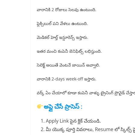
వారానికి 2 రోజులు సెలవు ఉంటుంది.
ఫ్లెక్సిబుల్ పని వేళలు ఉంటుంది.
మెడికల్ హెల్త్ ఇన్షూరెన్స్ ఇస్తారు.
ఇతర మంచి కంపెనీ బెనిఫిట్స్ లభిస్తుంది.
సెలెక్ట్ అయితే వెంటనే జాయిన్ అవ్వాలి.
వారానికి 2-days week-off ఇస్తారు.
వర్క్ ఏం చేయాలో కూడా కంపెనీ వాళ్ళు ట్రైనింగ్ ప్రొవైడ్ చేస్తా
అప్లై చేసే ప్రాసెస్ :
Apply Link పైన క్లిక్ చేయండి.
మీ యొక్క పూర్తి వివరాలు, Resume లో స్కిల్స్ హె