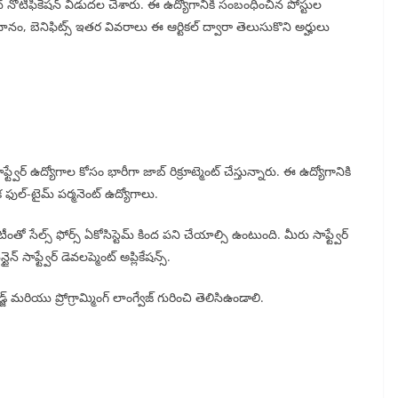
ెంట్ నోటిఫికేషన్ విడుదల చేశారు. ఈ ఉద్యోగానికి సంబంధించిన పోస్టుల
ధానం, బెనిఫిట్స్ ఇతర వివరాలు ఈ ఆర్టికల్ ద్వారా తెలుసుకొని అర్హులు
వేర్ ఉద్యోగాల కోసం భారీగా జాబ్ రిక్రూట్మెంట్ చేస్తున్నారు. ఈ ఉద్యోగానికి
క ఫుల్-టైమ్ పర్మనెంట్ ఉద్యోగాలు.
టీంతో సేల్స్ ఫోర్స్ ఏకోసిస్టెమ్ కింద పని చేయాల్సి ఉంటుంది. మీరు సాఫ్ట్వేర్
న్ సాఫ్ట్వేర్ డెవలప్మెంట్ అప్లికేషన్స్.
జ్ మరియు ప్రోగ్రామ్మింగ్ లాంగ్వేజ్ గురించి తెలిసిఉండాలి.