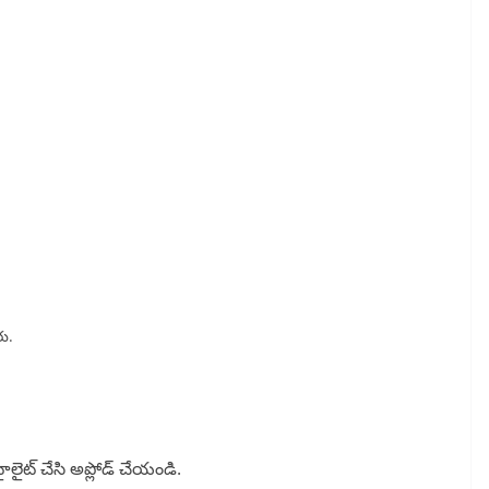
రు.
ౖలైట్ చేసి అప్లోడ్ చేయండి.