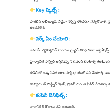
Key స్కిల్స్ :
పాజిటివ్ ఆటిట్యూడ్, ఏదైనా నేర్పిస్తే తొందరగా నేర్చుకోవాలి, స్ట
ఉండవలెను.
వర్క్ ఏం చేయాలి :
డెవలప్, ఎగ్జిక్యూటివ్ మరియు మైన్టైన్ వివిధ రకాల అప్లికేషన్
హై క్వాలిటి సాఫ్ట్వేర్ అప్లికేషన్స్ ని డెవలప్ చేయాల్సి ఉంటుంది
కంపెనీలో ఉన్న వివిధ రకాల సాఫ్ట్వేర్ టీంతో పని చేయాల్సి ఉ
డాక్యుమెంట్ సాఫ్ట్వేర్ డిజైన్, ప్రాసెస్ గురించి ప్రిపేర్ చేయాల్స
కంపెనీ బెనిఫిట్స్ :
వారానికి 5 రోజులు పని ఉంటుంది.