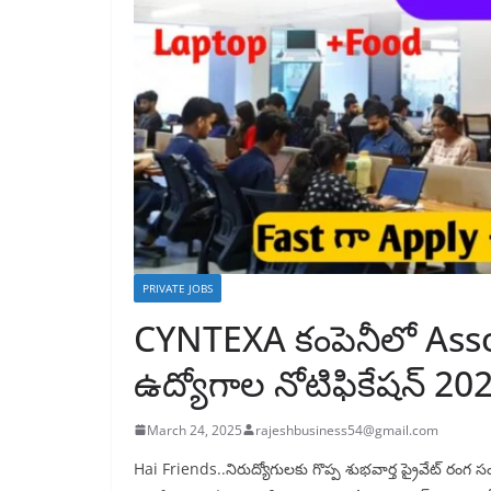
PRIVATE JOBS
CYNTEXA కంపెనీలో Ass
ఉద్యోగాల నోటిఫికేషన్ 20
March 24, 2025
rajeshbusiness54@gmail.com
Hai Friends..నిరుద్యోగులకు గొప్ప శుభవార్త ప్రైవేట్ రం