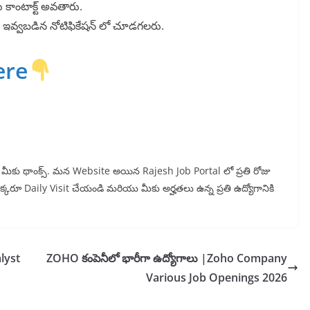
ు కాంటాక్ట్ అవతారు.
ింద ఇవ్వబడిన నోటిఫికేషన్ లో చూడగలరు.
ere
ున్న మీకు థాంక్స్. మన Website అయిన Rajesh Job Portal లో ప్రతి రోజు
 ఒక్కరూ Daily Visit చేయండి మరియు మీకు అర్హతలు ఉన్న ప్రతి ఉద్యోగానికి
lyst
ZOHO కంపెనీలో భారీగా ఉద్యోగాలు |Zoho Company
Various Job Openings 2026