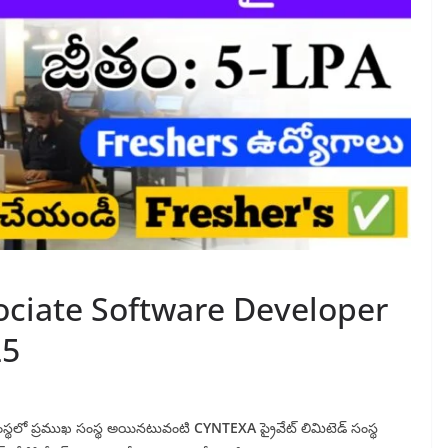
ociate Software Developer
25
గ సంస్థలో ప్రముఖ సంస్థ అయినటువంటి
CYNTEXA
ప్రైవేట్ లిమిటెడ్ సంస్థ