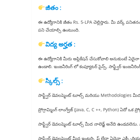
జీతం :
ఈ ఉద్యోగానికి జీతం Rs. 5-LPA చెల్లిస్తారు. మీ వర్క్ పనితనం 
పని చేయాల్సి ఉంటుంది.
విద్య అర్హత :
ఈ ఉద్యోగానికి మీరు అప్లికేషన్ చేసుకోవాలి అనుకుంటే ఏదైనా గు
ఉండాలి. ఇంజనీరింగ్ లో కంప్యూటర్ సైన్స్, సాఫ్ట్వేర్ ఇంజనీరిం
స్కిల్స్ :
సాఫ్ట్వేర్ డెవలప్మెంట్ టూల్స్ మరియు Methodologies మీద 
ప్రోగ్రామ్మింగ్ లాంగ్వేజ్ (Java, C, C ++, Python) ఏదో ఒక ప్ర
సాఫ్ట్వేర్ డెవలప్మెంట్ టూల్స్ మీద నాలెడ్జ్ అనేది ఉండవలెను. సాఫ
సాఫ్ట్వేర్ డెవలప్మెంట్ మీద ఇంటర్న్షిప్ లేదా ఏదైనా ఎక్స్పీర