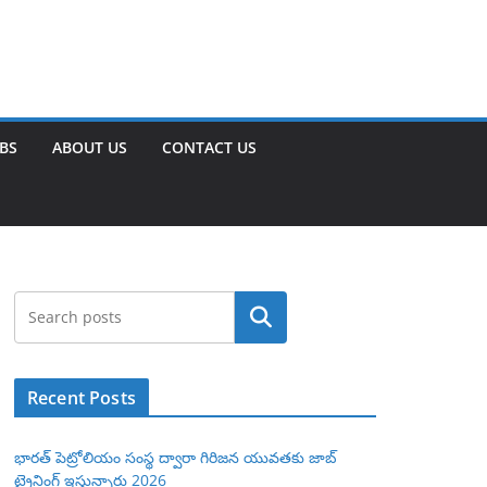
OBS
ABOUT US
CONTACT US
Search
Recent Posts
భారత్ పెట్రోలియం సంస్థ ద్వారా గిరిజన యువతకు జాబ్
ట్రైనింగ్ ఇస్తున్నారు 2026