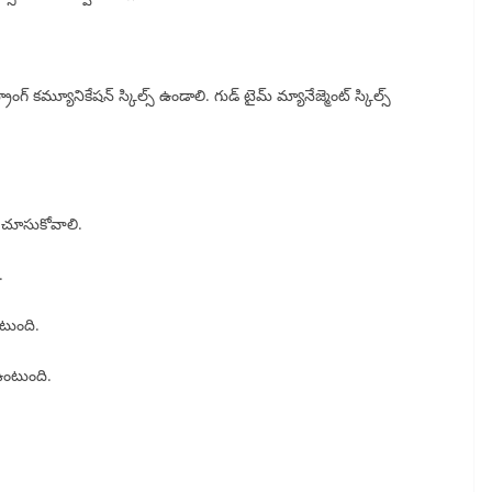
్రాంగ్ కమ్యూనికేషన్ స్కిల్స్ ఉండాలి. గుడ్ టైమ్ మ్యానేజ్మెంట్ స్కిల్స్
స్ చూసుకోవాలి.
.
ంటుంది.
ి ఉంటుంది.