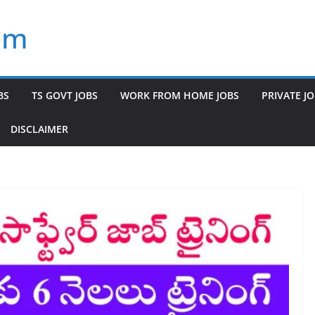
om
BS
TS GOVT JOBS
WORK FROM HOME JOBS
PRIVATE J
DISCLAIMER