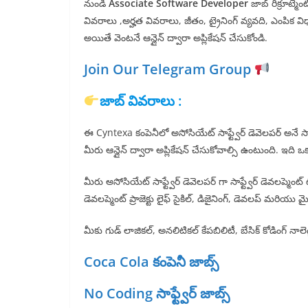
నుండి
Associate Software Developer
జాబ్ రిక్రూట్మ
వివరాలు ,అర్హత వివరాలు, జీతం, ట్రైనింగ్ వ్యవది, ఎంపిక వి
అయితే వెంటనే ఆన్లైన్ ద్వారా అప్లికేషన్ చేసుకోండి.
Join Our Telegram Group
జాబ్ వివరాలు :
ఈ Cyntexa కంపెనీలో అసోసియేట్ సాఫ్ట్వేర్ డెవెలపర్ అనే సాఫ్ట్
మీరు ఆన్లైన్ ద్వారా అప్లికేషన్ చేసుకోవాల్సి ఉంటుంది. ఇది ఒ
మీరు అసోసియేట్ సాఫ్ట్వేర్ డెవెలపర్ గా సాఫ్ట్వేర్ డెవలప్మెంట్ 
డెవలప్మెంట్ ప్రాజెక్టు లైఫ్ సైకిల్, డిజైనింగ్, డెవలప్ మరియు మైన్టై
మీకు గుడ్ లాజికల్, అనలిటికల్ కేపబిలిటీ, బేసిక్ కోడింగ్ నాలెడ్
Coca Cola కంపెనీ జాబ్స్
No Coding సాఫ్ట్వేర్ జాబ్స్