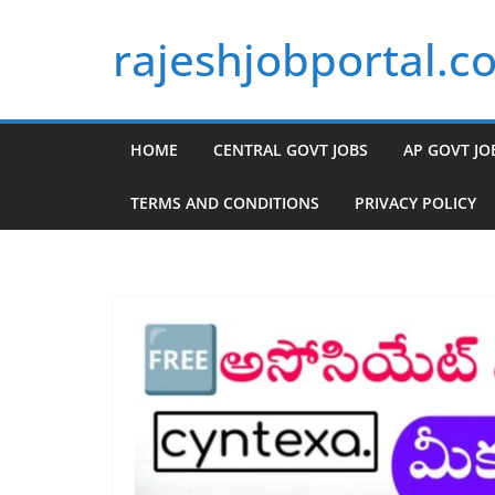
Skip
rajeshjobportal.c
to
content
HOME
CENTRAL GOVT JOBS
AP GOVT JO
TERMS AND CONDITIONS
PRIVACY POLICY