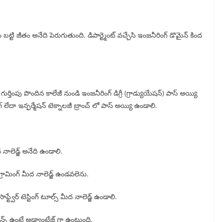
బట్టి జీతం అనేది పెరుగుతుంది. డిపార్ట్మెంట్ వచ్చేసి ఇంజనీరింగ్ డొమైన్ కింద
ర్తింపు పొందిన కాలేజీ నుండి ఇంజనీరింగ్ డిగ్రీ (గ్రాడ్యుయేషన్) పాస్ అయ్యి
గ్ లేదా ఇన్ఫర్మేషన్ టెక్నాలజీ బ్రాంచ్ లో పాస్ అయ్యి ఉండాలి.
నాలెడ్జ్ అనేది ఉండాలి.
ోగ్రామింగ్ మీద నాలెడ్జ్ ఉండవలెను.
్ట్వేర్ టెస్టింగ్ టూల్స్ మీద నాలెడ్జ్ ఉండాలి.
ియన్స్ ఉంటే అడ్వాంటేజ్ గా ఉంటుంది.