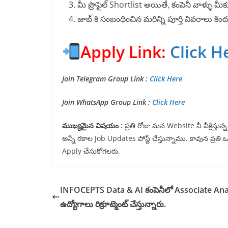
మీ ప్రొఫైల్ Shortlist అయితే, కంపెనీ వాళ్ళు మీక
జాబ్ కి సంబంధించిన మరిన్ని పూర్తి వివరాలు క
Apply Link:
Click H
Join Telegram Group Link :
Click Here
Join WhatsApp Group Link :
Click Here
ముఖ్యమైన విషయం :
ప్రతి రోజు మన Website నీ వీక్షిస్త
అన్నీ రకాల Job Updates పోస్ట్ చేస్తున్నాము. కావున ప్రతి
Apply చేసుకోగలరు.
INFOCEPTS Data & AI కంపెనీలో Associate Ana
ఉద్యోగాలు రిక్రూట్మెంట్ చేస్తున్నారు.