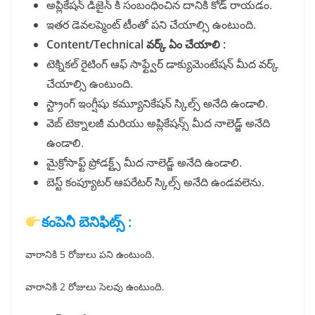
అప్లికేషన్ డిజైన్ కి సంబంధించిన దానికి కోడ్ రాయడం.
ఇతర డెవలప్మెంట్ టీంతో పని చేయాల్సి ఉంటుంది.
Content/Technical వర్క్ ఏం చేయాలి :
టెక్నికల్ రైటింగ్ ఆఫ్ సాఫ్ట్వేర్ డాక్యుమెంటేషన్ మీద వర్క్
చేయాల్సి ఉంటుంది.
స్ట్రాంగ్ ఇంగ్షీషు కమ్యూనికేషన్ స్కిల్స్ అనేది ఉండాలి.
వెబ్ టెక్నాలజీ మరియు అప్లికేషన్స్ మీద నాలెడ్జ్ అనేది
ఉండాలి.
మైక్రోసాఫ్ట్ ప్రోడక్ట్స్ మీద నాలెడ్జ్ అనేది ఉండాలి.
బెస్ట్ కంప్యూటర్ ఆపరేటర్ స్కిల్స్ అనేది ఉండవలెను.
కంపెనీ బెనిఫిట్స్ :
వారానికి 5 రోజులు పని ఉంటుంది.
వారానికి 2 రోజులు సెలవు ఉంటుంది.