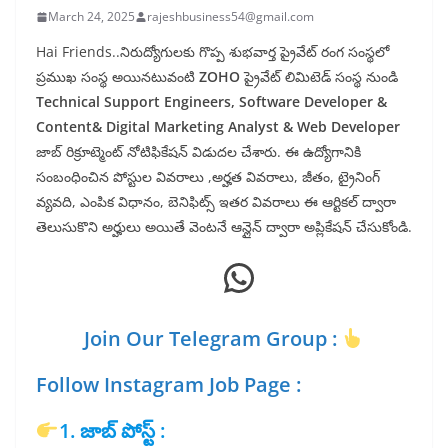
March 24, 2025
rajeshbusiness54@gmail.com
Hai Friends..నిరుద్యోగులకు గొప్ప శుభవార్త ప్రైవేట్ రంగ సంస్థలో
ప్రముఖ సంస్థ అయినటువంటి
ZOHO
ప్రైవేట్ లిమిటెడ్ సంస్థ నుండి
Technical Support Engineers, Software Developer &
Content& Digital Marketing Analyst & Web Developer
జాబ్ రిక్రూట్మెంట్ నోటిఫికేషన్ విడుదల చేశారు. ఈ ఉద్యోగానికి
సంబంధించిన పోస్టుల వివరాలు ,అర్హత వివరాలు, జీతం, ట్రైనింగ్
వ్యవది, ఎంపిక విధానం, బెనిఫిట్స్ ఇతర వివరాలు ఈ ఆర్టికల్ ద్వారా
తెలుసుకొని అర్హులు అయితే వెంటనే ఆన్లైన్ ద్వారా అప్లికేషన్ చేసుకోండి.
WhatsApp
Join Our Telegram Group :
Follow Instagram Job Page :
1. జాబ్ పోస్ట్ :