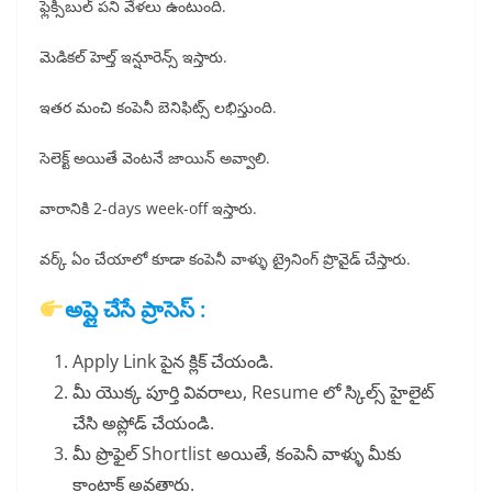
ఫ్లెక్సిబుల్ పని వేళలు ఉంటుంది.
మెడికల్ హెల్త్ ఇన్షూరెన్స్ ఇస్తారు.
ఇతర మంచి కంపెనీ బెనిఫిట్స్ లభిస్తుంది.
సెలెక్ట్ అయితే వెంటనే జాయిన్ అవ్వాలి.
వారానికి 2-days week-off ఇస్తారు.
వర్క్ ఏం చేయాలో కూడా కంపెనీ వాళ్ళు ట్రైనింగ్ ప్రొవైడ్ చేస్తారు.
అప్లై చేసే ప్రాసెస్ :
Apply Link పైన క్లిక్ చేయండి.
మీ యొక్క పూర్తి వివరాలు, Resume లో స్కిల్స్ హైలైట్
చేసి అప్లోడ్ చేయండి.
మీ ప్రొఫైల్ Shortlist అయితే, కంపెనీ వాళ్ళు మీకు
కాంటాక్ట్ అవతారు.