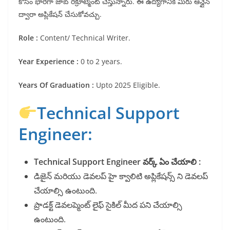
కోసం భారీగా జాబ్ రిక్రూట్మెంట్ చేస్తున్నారు. ఈ ఉద్యోగానికి మీరు ఆన్లైన్
ద్వారా అప్లికేషన్ చేసుకోవచ్చు.
Role :
Content/ Technical Writer.
Year Experience :
0 to 2 years.
Years Of Graduation :
Upto 2025 Eligible.
Technical Support
Engineer:
Technical Support Engineer వర్క్ ఏం చేయాలి :
డిజైన్ మరియు డెవలప్ హై క్వాలిటి అప్లికేషన్స్ ని డెవలప్
చేయాల్సి ఉంటుంది.
ప్రాడక్ట్ డెవలప్మెంట్ లైఫ్ సైకిల్ మీద పని చేయాల్సి
ఉంటుంది.