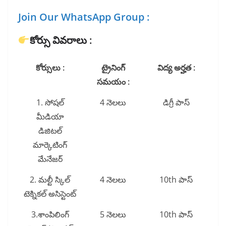
Join Our WhatsApp Group :
కోర్సు వివరాలు :
కోర్సులు :
ట్రైనింగ్
విద్య అర్హత :
సమయం :
1. సోషల్
4 నెలలు
డిగ్రీ పాస్
మీడియా
డిజిటల్
మార్కెటింగ్
మేనేజర్
2. మల్టీ స్కిల్
4 నెలలు
10th పాస్
టెక్నికల్ అసిస్టెంట్
3.శాంపిలింగ్
5 నెలలు
10th పాస్