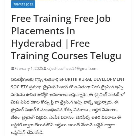
PRIVATE JOBS
Free Training Free Job
Placements In
Hyderabad |Free
Training Courses Telugu
February 1, 2025
rajeshbusiness54@gmail.com
నిరుద్యోగులకు గొప్ప శుభవార్త
SPURTHI RURAL DEVELOPMENT
SOCIETY
ప్రముఖ ట్రైనింగ్ సెంటర్ లో ఉచితంగా మీకు ట్రైనింగ్ ఇచ్చి
మరియు ఉచిత ఉద్యోగ అవకాశాలు ఇస్తున్నారు. ఈ ట్రైనింగ్ సెంటర్ లో
మీకు వివిధ రకాల కోర్సు ఫ్రీ గా ట్రైనింగ్ ఇచ్చి జాబ్స్ ఇస్తున్నారు. ఈ
ట్రైనింగ్ సెంటర్ కి సంబంధించిన కోర్సు వివరాలు , అర్హత వివరాలు,
జీతం, ట్రైనింగ్ వ్యవది, ఎంపిక విధానం, బెనిఫిట్స్ ఇతర వివరాలు ఈ
ఆర్టికల్ ద్వారా తెలుసుకొని అర్హులు అయితే వెంటనే ఆన్లైన్ ద్వారా
అప్లికేషన్ చేసుకోండి.