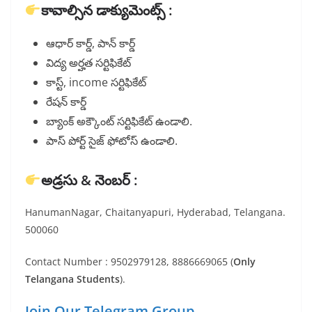
కావాల్సిన డాక్యుమెంట్స్ :
ఆధార్ కార్డ్, పాన్ కార్డ్
విద్య అర్హత సర్టిఫికేట్
కాస్ట్, income సర్టిఫికేట్
రేషన్ కార్డ్
బ్యాంక్ అక్కౌంట్ సర్టిఫికేట్ ఉండాలి.
పాస్ పోర్ట్ సైజ్ ఫోటోస్ ఉండాలి.
అడ్రసు & నెంబర్ :
HanumanNagar, Chaitanyapuri, Hyderabad, Telangana.
500060
Contact Number : 9502979128, 8886669065 (
Only
Telangana Students
).
Join Our Telegram Group