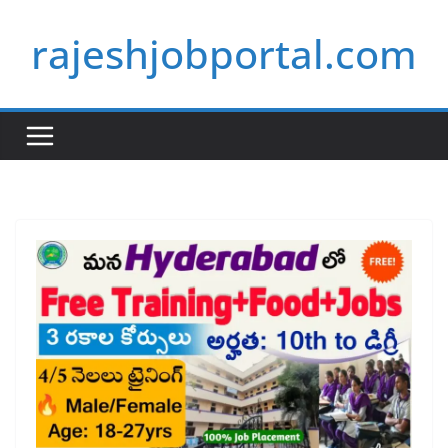
Skip
rajeshjobportal.com
to
content