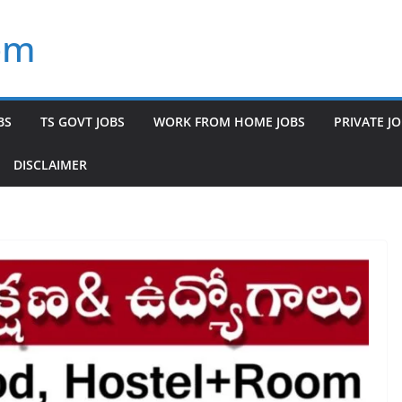
om
BS
TS GOVT JOBS
WORK FROM HOME JOBS
PRIVATE J
DISCLAIMER