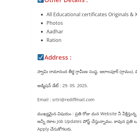
All Educational certificates Originals & 
Photos
Aadhar
Ration
Address :
స్వామి రామానంద తీర్థ గ్రామీణ సంస్థ, జలాలపూర్ (గ్రామం), 
అడ్మిషన్ డేట్ : 29. 05. 2025.
Email : srtri@rediffmail.com
ముఖ్యమైన విషయం : ప్రతి రోజు మన Website నీ వీక్షిస్తు
అన్నీ రకాల Job Updates పోస్ట్ చేస్తున్నాము. కావున ప్రతి
Apply చేసుకోగలరు.