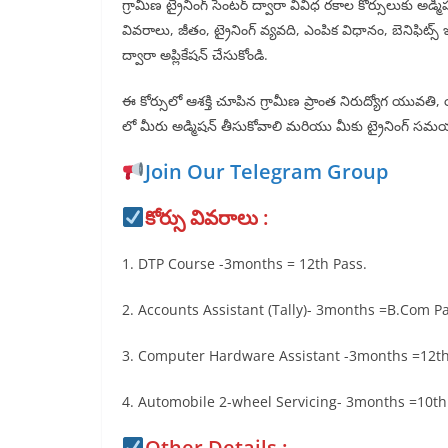
గ్రామీణ ట్రైనింగ్ సెంటర్ ద్వారా వివిధ రకాల కోర్సులుకు అడ్మ
వివరాలు, జీతం, ట్రైనింగ్ వ్యవది, ఎంపిక విధానం, బెనిఫిట్స
ద్వారా అప్లికేషన్ చేసుకోండి.
ఈ కోర్సులో ఆశక్తి చూపిన గ్రామీణ ప్రాంత నిరుద్యోగ యువతి, య
లో మీరు అడ్మిషన్ తీసుకోవాలి మరియు మీకు ట్రైనింగ్ సమయంలో 
Join Our Telegram Group
కోర్సు వివరాలు :
1. DTP Course -3months = 12th Pass.
2. Accounts Assistant (Tally)- 3months =B.Com Pa
3. Computer Hardware Assistant -3months =12th
4. Automobile 2-wheel Servicing- 3months =10th 
Other Details :