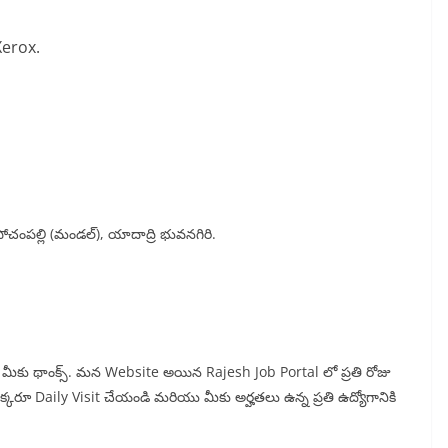
Xerox.
పోచంపల్లి (మండల్), యాదాద్రి భువనగిరి.
న్న మీకు థాంక్స్. మన Website అయిన Rajesh Job Portal లో ప్రతి రోజు
 ఒక్కరూ Daily Visit చేయండి మరియు మీకు అర్హతలు ఉన్న ప్రతి ఉద్యోగానికి