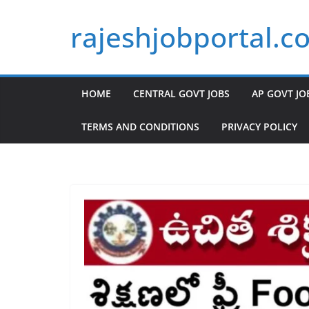
Skip
rajeshjobportal.c
to
content
HOME
CENTRAL GOVT JOBS
AP GOVT JO
TERMS AND CONDITIONS
PRIVACY POLICY