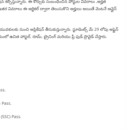
ిషన్ కల్పిస్తున్నారు. ఈ కోర్సుకు సంబంధించిన పోస్టుల వివరాలు ,అర్హత
్ ఇతర వివరాలు ఈ ఆర్టికల్ ద్వారా తెలుసుకొని అర్హులు అయితే వెంటనే ఆన్లైన్
ువకులకు నుంచి అప్లికేషన్ తీసుకున్తున్నారు. స్టూడెంట్స్ మే 29 లోపు ఆఫ్లైన్
ఉచిత హాస్టల్, రూమ్, ట్రైనింగ్ మరియు ఫ్రీ ఫుడ్ ప్రొవైడ్ చేస్తారు.
ss.
 Pass.
(SSC) Pass.