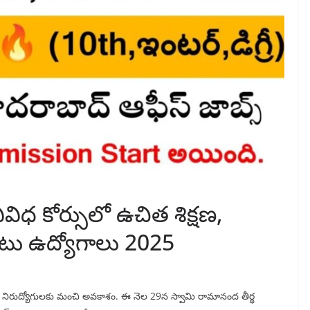
విధ కోర్సులో ఉచిత శిక్షణ,
ాటు ఉద్యోగాలు 2025
ని నిరుద్యోగులకు మంచి అవకాశం. ఈ నెల 29న స్వామి రామానంద తీర్థ