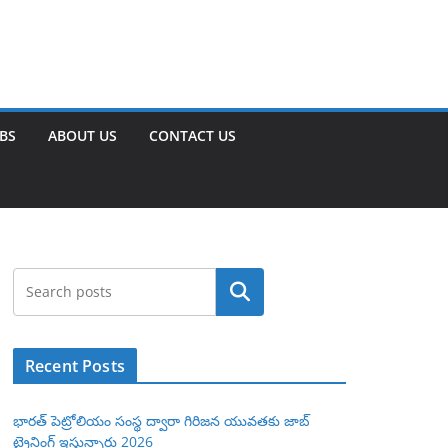
OBS
ABOUT US
CONTACT US
Search
Recent Posts
భారత్ పెట్రోలియం సంస్థ ద్వారా గిరిజన యువతకు జాబ్
ట్రైనింగ్ ఇస్తున్నారు 2026