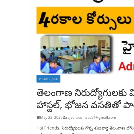
PRIVATE JOBS
తెలంగాణ నిరుద్యోగులకు వి
హాస్టల్, భోజన వసతితో ప
May 22, 2025
rajeshbusiness54@gmail.com
Hai Friends..నిరుద్యోగులకు గొప్ప శుభవార్త తెలంగాణ లో