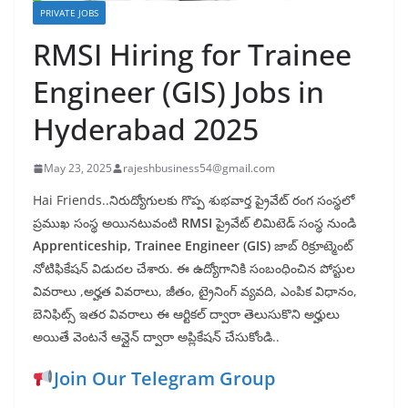
PRIVATE JOBS
RMSI Hiring for Trainee
Engineer (GIS) Jobs in
Hyderabad 2025
May 23, 2025
rajeshbusiness54@gmail.com
Hai Friends..నిరుద్యోగులకు గొప్ప శుభవార్త ప్రైవేట్ రంగ సంస్థలో
ప్రముఖ సంస్థ అయినటువంటి
RMSI
ప్రైవేట్ లిమిటెడ్ సంస్థ నుండి
Apprenticeship, Trainee Engineer (GIS)
జాబ్ రిక్రూట్మెంట్
నోటిఫికేషన్ విడుదల చేశారు. ఈ ఉద్యోగానికి సంబంధించిన పోస్టుల
వివరాలు ,అర్హత వివరాలు, జీతం, ట్రైనింగ్ వ్యవది, ఎంపిక విధానం,
బెనిఫిట్స్ ఇతర వివరాలు ఈ ఆర్టికల్ ద్వారా తెలుసుకొని అర్హులు
అయితే వెంటనే ఆన్లైన్ ద్వారా అప్లికేషన్ చేసుకోండి..
Join Our Telegram Group