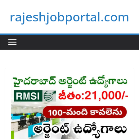
Skip
rajeshjobportal.com
to
content