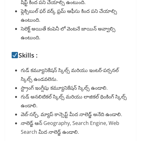
షిఫ్ట్ కింద పని చేయాల్సి ఉంటుంది.
ఫ్లెక్సిబుల్ ఫర్ వర్క్ ఫ్రమ్ ఆఫీసు కింద పని చేయాల్సి
ఉంటుంది.
సెలెక్ట్ అయితే కంపెనీ లో వెంటనే జాయిన్ అవ్వాల్సి
ఉంటుంది.
Skills :
గుడ్ కమ్యూనికేషన్ స్కిల్స్ మరియు ఇంటర్-పర్సనల్
స్కిల్స్ ఉండవలెను.
స్ట్రాంగ్ ఇంగ్షీషు కమ్యూనికేషన్ స్కిల్స్ ఉండాలి.
గుడ్ అనలిటికల్ స్కిల్స్ మరియు లాజికల్ థింకింగ్ స్కిల్స్
ఉండాలి.
వెబ్-సర్చ్, మ్యాప్ కాన్సెప్ట్ మీద నాలెడ్జ్ అనేది ఉండాలి.
నాలెడ్జ్ ఆన్ Geography, Search Engine, Web
Search మీద నాలెడ్జ్ ఉండాలి.