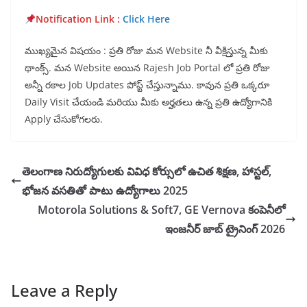
Notification Lin
k :
Click
Here
ముఖ్యమైన విషయం : ప్రతి రోజు మన Website నీ వీక్షిస్తున్న మీకు
థాంక్స్. మన Website అయిన Rajesh Job Portal లో ప్రతి రోజు
అన్నీ రకాల Job Updates పోస్ట్ చేస్తున్నాము. కావున ప్రతి ఒక్కరూ
Daily Visit చేయండి మరియు మీకు అర్హతలు ఉన్న ప్రతి ఉద్యోగానికి
Apply చేసుకోగలరు.
తెలంగాణ నిరుద్యోగులకు వివిధ కోర్సులో ఉచిత శిక్షణ, హాస్టల్,
భోజన వసతితో పాటు ఉద్యోగాలు 2025
Motorola Solutions & Soft7, GE Vernova కంపెనీలో
ఇంజనీర్ జాబ్ ట్రైనింగ్ 2026
Leave a Reply