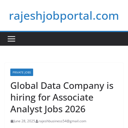
Skip
rajeshjobportal.com
to
content
PRIVATE JOBS
Global Data Company is
hiring for Associate
Analyst Jobs 2026
June 28, 2025
rajeshbusiness54@gmail.com