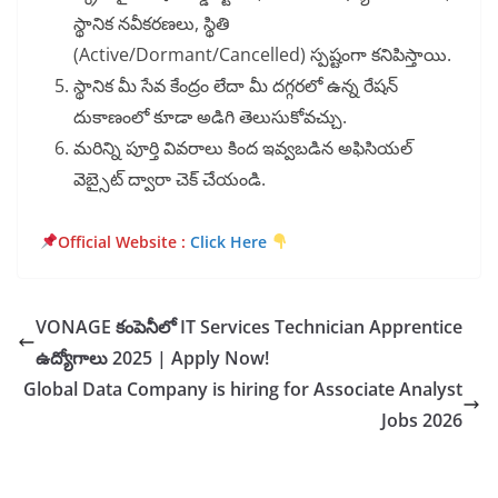
స్థానిక నవీకరణలు, స్థితి
(Active/Dormant/Cancelled) స్పష్టంగా కనిపిస్తాయి.
స్థానిక మీ సేవ కేంద్రం లేదా మీ దగ్గరలో ఉన్న రేషన్
దుకాణంలో కూడా అడిగి తెలుసుకోవచ్చు.
మరిన్ని పూర్తి వివరాలు కింద ఇవ్వబడిన అఫిసియల్
వెబ్సైట్ ద్వారా చెక్ చేయండి.
Official Website :
Click Here
VONAGE కంపెనీలో IT Services Technician Apprentice
ఉద్యోగాలు 2025 | Apply Now!
Global Data Company is hiring for Associate Analyst
Jobs 2026