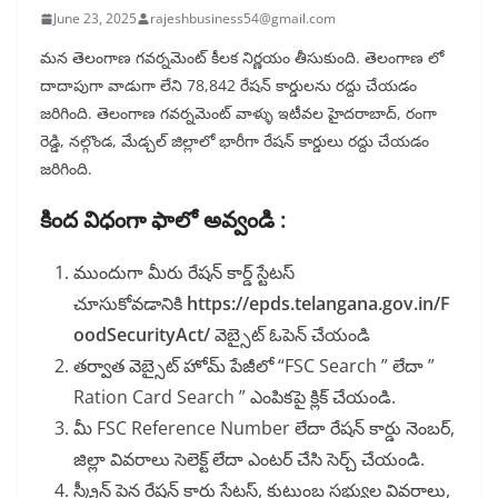
June 23, 2025
rajeshbusiness54@gmail.com
మన తెలంగాణ గవర్నమెంట్ కీలక నిర్ణయం తీసుకుంది. తెలంగాణ లో
దాదాపుగా వాడుగా లేని 78,842 రేషన్ కార్డులను రద్దు చేయడం
జరిగింది. తెలంగాణ గవర్నమెంట్ వాళ్ళు ఇటీవల హైదరాబాద్, రంగా
రెడ్డి, నల్గొండ, మేడ్చల్ జిల్లాలో భారీగా రేషన్ కార్డులు రద్దు చేయడం
జరిగింది.
కింద విధంగా ఫాలో అవ్వండి :
ముందుగా మీరు రేషన్ కార్డ్ స్టేటస్
చూసుకోవడానికి
https://epds.telangana.gov.in/F
oodSecurityAct/
వెబ్సైట్ ఓపెన్ చేయండి
తర్వాత వెబ్సైట్ హోమ్ పేజీలో “FSC Search ” లేదా ”
Ration Card Search ” ఎంపికపై క్లిక్ చేయండి.
మీ FSC Reference Number లేదా రేషన్ కార్డు నెంబర్,
జిల్లా వివరాలు సెలెక్ట్ లేదా ఎంటర్ చేసి సెర్చ్ చేయండి.
స్క్రీన్ పైన రేషన్ కార్డు స్టేటస్, కుటుంబ సభ్యుల వివరాలు,