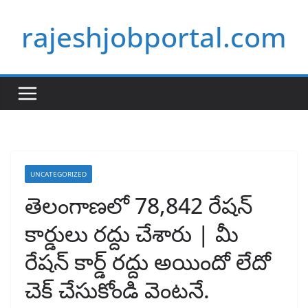
Skip
rajeshjobportal.com
to
content
UNCATEGORIZED
తెలంగాణలో 78,842 రేషన్
కార్డులు రద్దు చేశారు | మీ
రేషన్ కార్డ్ రద్దు అయిందో లేదో
చెక్ చేసుకోండి వెంటనే.