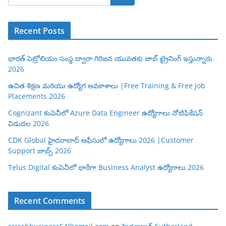
Recent Posts
భారత్ పెట్రోలియం సంస్థ ద్వారా గిరిజన యువతకు జాబ్ ట్రైనింగ్ ఇస్తున్నారు
2026
ఉచిత శిక్షణ మరియు ఉద్యోగ అవకాశాలు |Free Training & Free Job
Placements 2026
Cognizant కంపెనీలో Azure Data Engineer ఉద్యోగాలు నోటిఫికేషన్
విడుదల 2026
CDK Global హైదరాబాద్ ఆఫీసులో ఉద్యోగాలు 2026 |Customer
Support జాబ్స్ 2026
Telus Digital కంపెనీలో భారీగా Business Analyst ఉద్యోగాలు 2026
Recent Comments