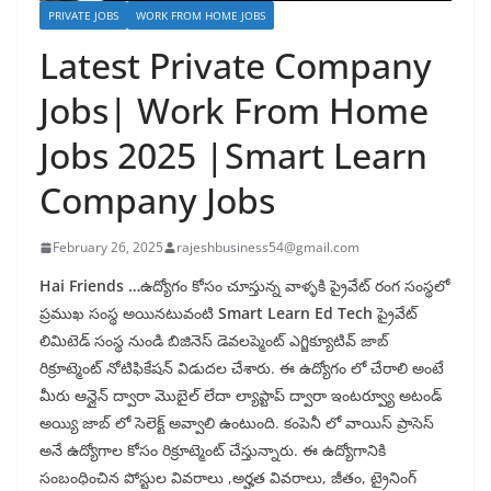
PRIVATE JOBS
WORK FROM HOME JOBS
Latest Private Company
Jobs| Work From Home
Jobs 2025 |Smart Learn
Company Jobs
February 26, 2025
rajeshbusiness54@gmail.com
Hai Friends …
ఉద్యోగం కోసం చూస్తున్న వాళ్ళకి ప్రైవేట్ రంగ సంస్థలో
ప్రముఖ సంస్థ అయినటువంటి
Smart Learn Ed Tech
ప్రైవేట్
లిమిటెడ్ సంస్థ నుండి బిజినెస్ డెవలప్మెంట్ ఎగ్జిక్యూటివ్ జాబ్
రిక్రూట్మెంట్ నోటిఫికేషన్ విడుదల చేశారు. ఈ ఉద్యోగం లో చేరాలి అంటే
మీరు ఆన్లైన్ ద్వారా మొబైల్ లేదా ల్యాప్టాప్ ద్వారా ఇంటర్వ్యూ అటండ్
అయ్యి జాబ్ లో సెలెక్ట్ అవ్వాలి ఉంటుంది. కంపెనీ లో వాయిస్ ప్రాసెస్
అనే ఉద్యోగాల కోసం రిక్రూట్మెంట్ చేస్తున్నారు. ఈ ఉద్యోగానికి
సంబంధించిన పోస్టుల వివరాలు ,అర్హత వివరాలు, జీతం, ట్రైనింగ్