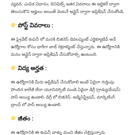
వ్యవది, ఎంపిక విధానం, బెనిఫిట్స్ ఇతర వివరాలు ఈ ఆర్టికల్ ద్వారా
తెలుసుకొని అర్హులు అయితే వెంటనే ఆన్లైన్ ద్వారా అప్లికేషన్ చేసుకోండి.
పోస్ట్ వివరాలు :
ఈ ప్రైవేట్ కంపెనీ లో మనకి బిజినెస్ డెవలప్మెంట్ ఎగ్జిక్యూటివ్ అనే
ఉద్యోగాల కోసం భారీగా జాబ్ రిక్రూట్మెంట్ చేస్తున్నారు. ఈ ఉద్యోగానికి
మనం ఆన్లైన్ ద్వారా అప్లికేషన్ చేసుకోవాల్సి ఉంటుంది.
విద్య అర్హత :
ఈ ఉద్యోగానికి మీరు అప్లికేషన్ చేసుకోవాలి అంటే ఏదైనా గుర్తింపు
పొందిన కాలేజీ లేదా యూనివర్సిటీ నుండి ఏదైనా డిగ్రీ (గ్రాడ్యుయేషన్)
పాస్ అయ్యి ఉండాలి. డిగ్రీ లో బిజినెస్, అడ్మినిస్ట్రేషన్, మార్కెటింగ్
బ్రాంచ్ లో పాస్ అయ్యి ఉండాలి.
జీతం :
ఈ ఉద్యోగానికి ఈ కంపెనీ వాళ్ళు మంచి జీతం చెల్లిస్తున్నారు.