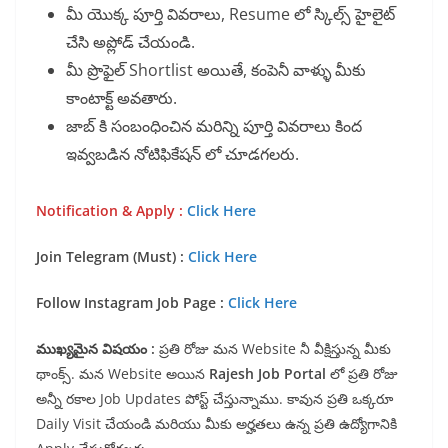
మీ యొక్క పూర్తి వివరాలు, Resume లో స్కిల్స్ హైలైట్
చేసి అప్లోడ్ చేయండి.
మీ ప్రొఫైల్ Shortlist అయితే, కంపెనీ వాళ్ళు మీకు
కాంటాక్ట్ అవతారు.
జాబ్ కి సంబంధించిన మరిన్ని పూర్తి వివరాలు కింద
ఇవ్వబడిన నోటిఫికేషన్ లో చూడగలరు.
Notification & Apply :
Click Here
Join Telegram (Must) :
Click Here
Follow Instagram Job Page :
Click Here
ముఖ్యమైన విషయం :
ప్రతి రోజు మన Website నీ వీక్షిస్తున్న మీకు
థాంక్స్. మన Website అయిన
Rajesh Job Portal
లో ప్రతి రోజు
అన్నీ రకాల Job Updates పోస్ట్ చేస్తున్నాము. కావున ప్రతి ఒక్కరూ
Daily Visit చేయండి మరియు మీకు అర్హతలు ఉన్న ప్రతి ఉద్యోగానికి