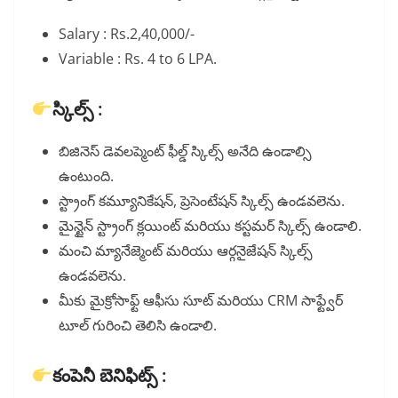
Salary : Rs.2,40,000/-
Variable : Rs. 4 to 6 LPA.
స్కిల్స్ :
బిజినెస్ డెవలప్మెంట్ ఫీల్డ్ స్కిల్స్ అనేది ఉండాల్సి
ఉంటుంది.
స్ట్రాంగ్ కమ్యూనికేషన్, ప్రెసెంటేషన్ స్కిల్స్ ఉండవలెను.
మైన్టైన్ స్ట్రాంగ్ క్లయింట్ మరియు కస్టమర్ స్కిల్స్ ఉండాలి.
మంచి మ్యానేజ్మెంట్ మరియు ఆర్గనైజేషన్ స్కిల్స్
ఉండవలెను.
మీకు మైక్రోసాఫ్ట్ ఆఫీసు సూట్ మరియు CRM సాఫ్ట్వేర్
టూల్ గురించి తెలిసి ఉండాలి.
కంపెనీ బెనిఫిట్స్ :