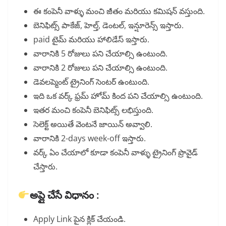
ఈ కంపెనీ వాళ్ళు మంచి జీతం మరియు కమిషన్ వస్తుంది.
బెనిఫిట్స్ పాకేజ్, హెల్త్, డెంటల్, ఇన్షూరెన్స్ ఇస్తారు.
paid టైమ్ మరియు హాలిడేస్ ఇస్తారు.
వారానికి 5 రోజులు పని చేయాల్సి ఉంటుంది.
వారానికి 2 రోజులు పని చేయాల్సి ఉంటుంది.
డెవలప్మెంట్ ట్రైనింగ్ సెంటర్ ఉంటుంది.
ఇది ఒక వర్క్ ఫ్రమ్ హోమ్ కింద పని చేయాల్సి ఉంటుంది.
ఇతర మంచి కంపెనీ బెనిఫిట్స్ లభిస్తుంది.
సెలెక్ట్ అయితే వెంటనే జాయిన్ అవ్వాలి.
వారానికి 2-days week-off ఇస్తారు.
వర్క్ ఏం చేయాలో కూడా కంపెనీ వాళ్ళు ట్రైనింగ్ ప్రొవైడ్
చేస్తారు.
అప్లై చేసే విధానం :
Apply Link పైన క్లిక్ చేయండి.