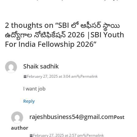
2 thoughts on “
SBI లో ఆఫీసర్ స్థాయి
ఉద్యోగాల నోటిఫికేషన్ 2026 |SBI Youth
For India Fellowship 2026
”
Shaik sadhik
February 27, 2025 at 3:04 am
Permalink
I want job
Reply
rajeshbusiness54@gmail.com
Post
author
February 27, 2025 at 2:57 pm
Permalink