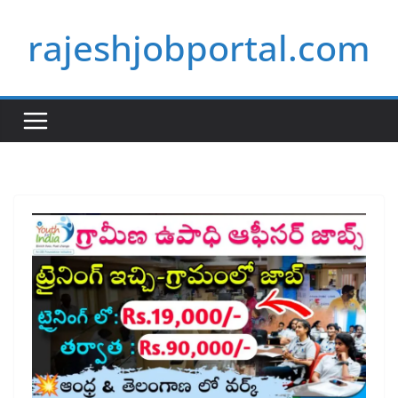
Skip
rajeshjobportal.com
to
content