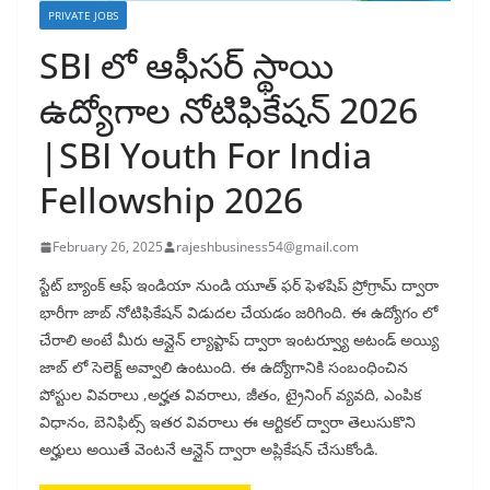
PRIVATE JOBS
SBI లో ఆఫీసర్ స్థాయి
ఉద్యోగాల నోటిఫికేషన్ 2026
|SBI Youth For India
Fellowship 2026
February 26, 2025
rajeshbusiness54@gmail.com
స్టేట్ బ్యాంక్ ఆఫ్ ఇండియా నుండి యూత్ ఫర్ ఫెళషిప్ ప్రోగ్రామ్ ద్వారా
భారీగా జాబ్ నోటిఫికేషన్ విడుదల చేయడం జరిగింది. ఈ ఉద్యోగం లో
చేరాలి అంటే మీరు ఆన్లైన్ ల్యాప్టాప్ ద్వారా ఇంటర్వ్యూ అటండ్ అయ్యి
జాబ్ లో సెలెక్ట్ అవ్వాలి ఉంటుంది. ఈ ఉద్యోగానికి సంబంధించిన
పోస్టుల వివరాలు ,అర్హత వివరాలు, జీతం, ట్రైనింగ్ వ్యవది, ఎంపిక
విధానం, బెనిఫిట్స్ ఇతర వివరాలు ఈ ఆర్టికల్ ద్వారా తెలుసుకొని
అర్హులు అయితే వెంటనే ఆన్లైన్ ద్వారా అప్లికేషన్ చేసుకోండి.