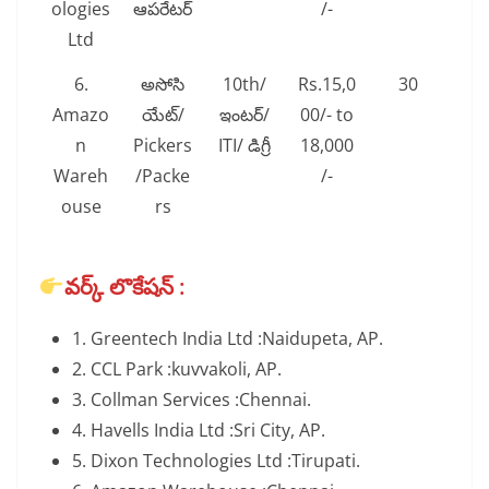
ologies
ఆపరేటర్
/-
Ltd
6.
అసోసి
10th/
Rs.15,0
30
Amazo
యేట్/
ఇంటర్/
00/- to
n
Pickers
ITI/ డిగ్రీ
18,000
Wareh
/Packe
/-
ouse
rs
వర్క్ లొకేషన్ :
1. Greentech India Ltd :Naidupeta, AP.
2. CCL Park :kuvvakoli, AP.
3. Collman Services :Chennai.
4. Havells India Ltd :Sri City, AP.
5. Dixon Technologies Ltd :Tirupati.