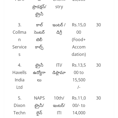
ప్రొడక్షన్/
stry
ట్రైనీ
3.
కాల్
ఇంటర్ /
Rs.15,0
30
Collma
సెంటర్
డిగ్రీ
00
n
టెలీ
(Food+
Service
కాల్స్
Accom
s
dation)
4.
ట్రైనీ
ITI/
Rs.13,5
30
Havells
ఉద్యోగా
డిప్లొమా
00 to
India
లు
15,500
Ltd
/-
5.
NAPS
10th/
Rs.11,0
30
Dixon
ట్రైనీ/
ఇంటర్/
00/- to
Techn
లైన్
ITI
14,000