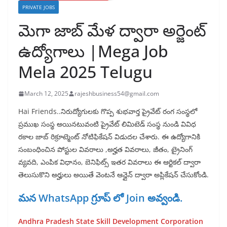
PRIVATE JOBS
మెగా జాబ్ మేళ ద్వారా అర్జెంట్
ఉద్యోగాలు |Mega Job
Mela 2025 Telugu
March 12, 2025
rajeshbusiness54@gmail.com
Hai Friends..నిరుద్యోగులకు గొప్ప శుభవార్త ప్రైవేట్ రంగ సంస్థలో
ప్రముఖ సంస్థ అయినటువంటి ప్రైవేట్ లిమిటెడ్ సంస్థ నుండి వివిధ
రకాల జాబ్ రిక్రూట్మెంట్ నోటిఫికేషన్ విడుదల చేశారు. ఈ ఉద్యోగానికి
సంబంధించిన పోస్టుల వివరాలు ,అర్హత వివరాలు, జీతం, ట్రైనింగ్
వ్యవది, ఎంపిక విధానం, బెనిఫిట్స్ ఇతర వివరాలు ఈ ఆర్టికల్ ద్వారా
తెలుసుకొని అర్హులు అయితే వెంటనే ఆన్లైన్ ద్వారా అప్లికేషన్ చేసుకోండి.
మన WhatsApp గ్రూప్ లో Join అవ్వండి.
Andhra Pradesh State Skill Development Corporation