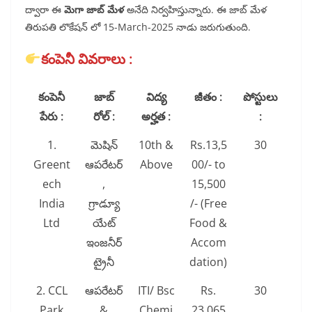
ద్వారా ఈ
మెగా జాబ్ మేళ
అనేది నిర్వహిస్తున్నారు. ఈ జాబ్ మేళ
తిరుపతి లొకేషన్ లో 15-March-2025 నాడు జరుగుతుంది.
కంపెనీ వివరాలు :
కంపెనీ
జాబ్
విద్య
జీతం :
పోస్టులు
పేరు :
రోల్ :
అర్హత :
:
1.
మెషిన్
10th &
Rs.13,5
30
Greent
ఆపరేటర్
Above
00/- to
ech
,
15,500
India
గ్రాడ్యూ
/- (Free
Ltd
యేట్
Food &
ఇంజనీర్
Accom
ట్రైనీ
dation)
2. CCL
ఆపరేటర్
ITI/ Bsc
Rs.
30
Park
&
Chemi
23,065