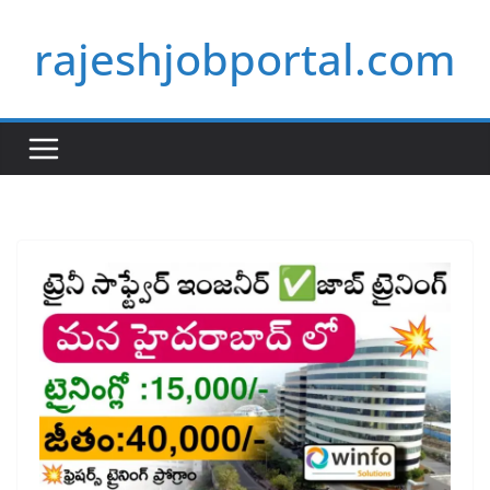
Skip
rajeshjobportal.com
to
content