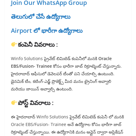
Join Our WhatsApp Group
తెలుగులో చేసే ఉద్యోగాలు
Airport లో భారీగా ఉద్యోగాలు
కంపెనీ వివరాలు :
Winfo Solutions ప్రైవేట్ లిమిటెడ్ కంపెనీలో మనకి
Oracle
EBS/Fusion- Trainee
కోసం భారీగా జాబ్ రిక్రూట్మెంట్ చేస్తున్నారు.
హైదరాబాద్ ఆఫీసులో డెవెలపర్ టీంతో పని చేయాల్సి ఉంటుంది.
డైనమిక్ టీం, కటింగ్-ఎడ్జ్ ప్రొజెక్ట్స్ మీద మనం ట్రైనింగ్ అవ్వాలి
మరియు జాయిన్ అవ్వాల్సి ఉంటుంది.
పోస్ట్ వివరాలు :
ఈ హైదరాబాద్ Winfo Solutions ప్రైవేట్ లిమిటెడ్ కంపెనీ లో మనకి
Oracle EBS/Fusion- Trainee అనే ఉద్యోగాల కోసం భారీగా జాబ్
రిక్రూట్మెంట్ చేస్తున్నాయి. ఈ ఉద్యోగానికి మనం ఆన్లైన్ ద్వారా అప్లికేషన్