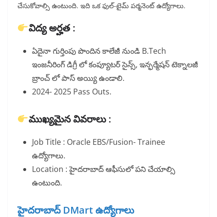
చేసుకోవాల్సి ఉంటుంది. ఇది ఒక ఫుల్-టైమ్ పర్మనెంట్ ఉద్యోగాలు.
విద్య అర్హత :
ఏదైనా గుర్తింపు పొందిన కాలేజీ నుండి B.Tech
ఇంజనీరింగ్ డిగ్రీ లో కంప్యూటర్ సైన్స్, ఇన్ఫర్మేషన్ టెక్నాలజీ
బ్రాంచ్ లో పాస్ అయ్యి ఉండాలి.
2024- 2025 Pass Outs.
ముఖ్యమైన వివరాలు :
Job Title : Oracle EBS/Fusion- Trainee
ఉద్యోగాలు.
Location : హైదరాబాద్ ఆఫీసులో పని చేయాల్సి
ఉంటుంది.
హైదరాబాద్ DMart ఉద్యోగాలు