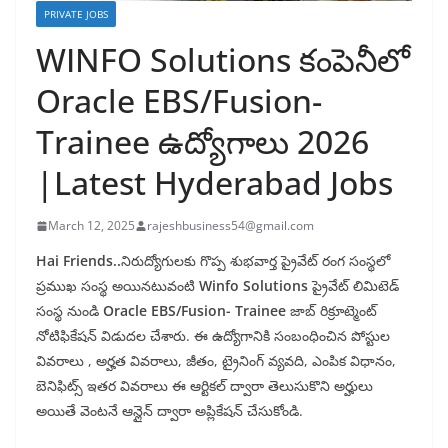
PRIVATE JOBS
WINFO Solutions కంపెనీలో
Oracle EBS/Fusion-
Trainee ఉద్యోగాలు 2026
|Latest Hyderabad Jobs
March 12, 2025
rajeshbusiness54@gmail.com
Hai Friends..
నిరుద్యోగులకు గొప్ప శుభవార్త ప్రైవేట్ రంగ సంస్థలో
ప్రముఖ సంస్థ అయినటువంటి
Winfo Solutions
ప్రైవేట్ లిమిటెడ్
సంస్థ నుండి
Oracle EBS/Fusion- Trainee
జాబ్ రిక్రూట్మెంట్
నోటిఫికేషన్ విడుదల చేశారు. ఈ ఉద్యోగానికి సంబంధించిన పోస్టుల
వివరాలు , అర్హత వివరాలు, జీతం, ట్రైనింగ్ వ్యవది, ఎంపిక విధానం,
బెనిఫిట్స్ ఇతర వివరాలు ఈ ఆర్టికల్ ద్వారా తెలుసుకొని అర్హులు
అయితే వెంటనే ఆన్లైన్ ద్వారా అప్లికేషన్ చేసుకోండి.