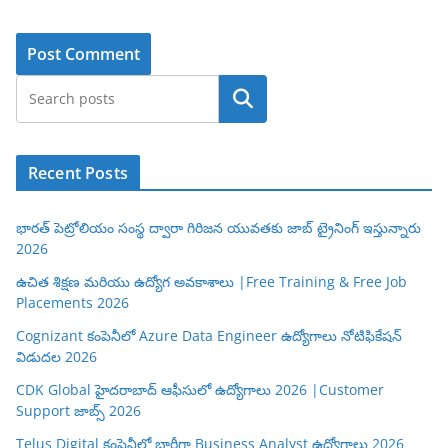
Search
Recent Posts
భారత్ పెట్రోలియం సంస్థ ద్వారా గిరిజన యువతకు జాబ్ ట్రైనింగ్ ఇస్తున్నారు
2026
ఉచిత శిక్షణ మరియు ఉద్యోగ అవకాశాలు |Free Training & Free Job
Placements 2026
Cognizant కంపెనీలో Azure Data Engineer ఉద్యోగాలు నోటిఫికేషన్
విడుదల 2026
CDK Global హైదరాబాద్ ఆఫీసులో ఉద్యోగాలు 2026 |Customer
Support జాబ్స్ 2026
Telus Digital కంపెనీలో భారీగా Business Analyst ఉద్యోగాలు 2026