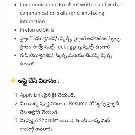
Communication: Excellent written and verbal
communication skills for client-facing
interaction.
Preferred Skills
స్ట్రాంగ్ కమ్యూనికేషన్ స్కిల్స్, స్ట్రాంగ్ అనలిటికల్ స్కిల్స్,
ప్రాబ్లం-సాల్వ్ స్కిల్స్, debugging స్కిల్స్ ఉండాలి.
గుడ్ కమ్యూనికేషన్ స్కిల్స్ మరియు టీంవర్క్ స్కిల్స్
ఉండాలి.
అప్లై చేసే విధానం :
Apply Link పైన క్లిక్ చేయండి.
మీ యొక్క పూర్తి వివరాలు, Resume లో స్కిల్స్ హైలైట్
చేసి అప్లోడ్ చేయండి.
మీ ప్రొఫైల్ Shortlist అయితే, కంపెనీ వాళ్ళు మీకు
కాంటాక్ట్ అవతారు.