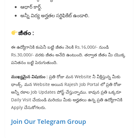
ఆధార్ కార్డ్.
అన్నీ విద్య అర్హతల సర్టిఫికేట్ ఉండాలి.
జీతం :
ఈ ఉద్యోగానికి కంపెనీ బట్టి జీతం నెలకి Rs.16,000/- నుండి
Rs.30,000/- వరకు జీతం అనేది ఉంటుంది. తర్వాత జీతం మీ యొక్క
పనితనం బట్టి పెరుగుతుంది.
ముఖ్యమైన విషయం :
ప్రతి రోజు మన Website నీ వీక్షిస్తున్న మీకు
థాంక్స్. మన Website అయిన Rajesh Job Portal లో ప్రతి రోజు
అన్నీ రకాల Job Updates పోస్ట్ చేస్తున్నాము. కావున ప్రతి ఒక్కరూ
Daily Visit చేయండి మరియు మీకు అర్హతలు ఉన్న ప్రతి ఉద్యోగానికి
Apply చేసుకోగలరు.
Join Our Telegram Group