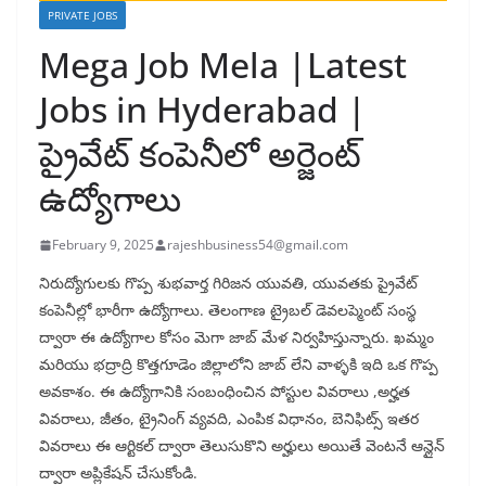
PRIVATE JOBS
Mega Job Mela |Latest
Jobs in Hyderabad |
ప్రైవేట్ కంపెనీలో అర్జెంట్
ఉద్యోగాలు
February 9, 2025
rajeshbusiness54@gmail.com
నిరుద్యోగులకు గొప్ప శుభవార్త గిరిజన యువతి, యువతకు ప్రైవేట్
కంపెనీల్లో భారీగా ఉద్యోగాలు. తెలంగాణ ట్రైబల్ డెవలప్మెంట్ సంస్థ
ద్వారా ఈ ఉద్యోగాల కోసం మెగా జాబ్ మేళ నిర్వహిస్తున్నారు. ఖమ్మం
మరియు భద్రాద్రి కొత్తగూడెం జిల్లాలోని జాబ్ లేని వాళ్ళకి ఇది ఒక గొప్ప
అవకాశం. ఈ ఉద్యోగానికి సంబంధించిన పోస్టుల వివరాలు ,అర్హత
వివరాలు, జీతం, ట్రైనింగ్ వ్యవది, ఎంపిక విధానం, బెనిఫిట్స్ ఇతర
వివరాలు ఈ ఆర్టికల్ ద్వారా తెలుసుకొని అర్హులు అయితే వెంటనే ఆన్లైన్
ద్వారా అప్లికేషన్ చేసుకోండి.