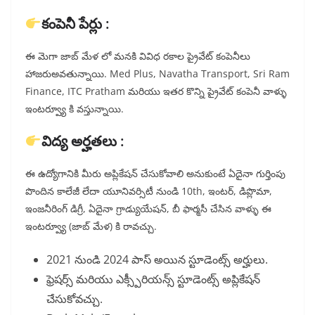
కంపెనీ పేర్లు :
ఈ మెగా జాబ్ మేళ లో మనకి వివిధ రకాల ప్రైవేట్ కంపెనీలు
హాజరుఅవతున్నాయి. Med Plus, Navatha Transport, Sri Ram
Finance, ITC Pratham మరియు ఇతర కొన్ని ప్రైవేట్ కంపెనీ వాళ్ళు
ఇంటర్వ్యూ కి వస్తున్నాయి.
విద్య అర్హతలు :
ఈ ఉద్యోగానికి మీరు అప్లికేషన్ చేసుకోవాలి అనుకుంటే ఏదైనా గుర్తింపు
పొందిన కాలేజీ లేదా యూనివర్సిటీ నుండి 10th, ఇంటర్, డిప్లొమా,
ఇంజనీరింగ్ డిగ్రీ, ఏదైనా గ్రాడ్యుయేషన్, బీ ఫార్మసీ చేసిన వాళ్ళు ఈ
ఇంటర్వ్యూ (జాబ్ మేళ) కి రావచ్చు.
2021 నుండి 2024 పాస్ అయిన స్టూడెంట్స్ అర్హులు.
ఫ్రెషర్స్ మరియు ఎక్స్పీరియన్స్ స్టూడెంట్స్ అప్లికేషన్
చేసుకోవచ్చు.