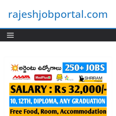
Skip
rajeshjobportal.com
to
content