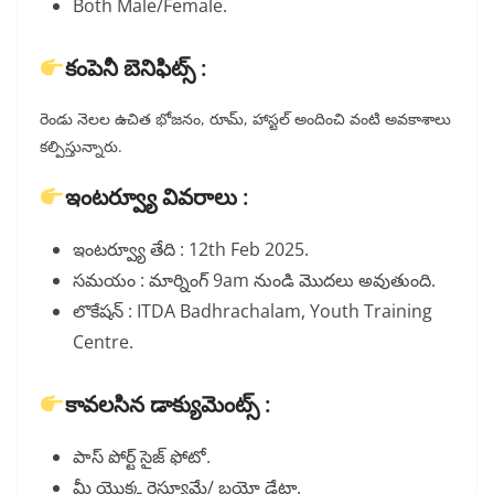
Both Male/Female.
కంపెనీ బెనిఫిట్స్ :
రెండు నెలల ఉచిత భోజనం, రూమ్, హాస్టల్ అందించి వంటి అవకాశాలు
కల్పిస్తున్నారు.
ఇంటర్వ్యూ వివరాలు :
ఇంటర్వ్యూ తేది : 12th Feb 2025.
సమయం : మార్నింగ్ 9am నుండి మొదలు అవుతుంది.
లొకేషన్ : ITDA Badhrachalam, Youth Training
Centre.
కావలసిన డాక్యుమెంట్స్ :
పాస్ పోర్ట్ సైజ్ ఫోటో.
మీ యొక్క రెస్యూమే/ బయో డేటా.