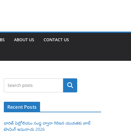
OBS
ABOUT US
CONTACT US
Search
Recent Posts
భారత్ పెట్రోలియం సంస్థ ద్వారా గిరిజన యువతకు జాబ్
ట్రైనింగ్ ఇస్తున్నారు 2026