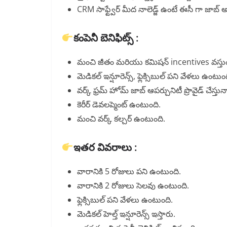
CRM సాఫ్ట్వేర్ మీద నాలెడ్జ్ ఉంటే ఈసీ గా జాబ్ అన
కంపెనీ బెనిఫిట్స్ :
మంచి జీతం మరియు కమిషన్ incentives వస్తుం
మెడికల్ ఇన్షూరెన్స్, ఫ్లెక్సిబుల్ పని వేళలు ఉంటుం
వర్క్ ఫ్రమ్ హోమ్ జాబ్ ఆపర్చునిటీ ప్రొవైడ్ చేస్తున్
కెరీర్ డెవలప్మెంట్ ఉంటుంది.
మంచి వర్క్ కల్చర్ ఉంటుంది.
ఇతర వివరాలు :
వారానికి 5 రోజులు పని ఉంటుంది.
వారానికి 2 రోజులు సెలవు ఉంటుంది.
ఫ్లెక్సిబుల్ పని వేళలు ఉంటుంది.
మెడికల్ హెల్త్ ఇన్షూరెన్స్ ఇస్తారు.