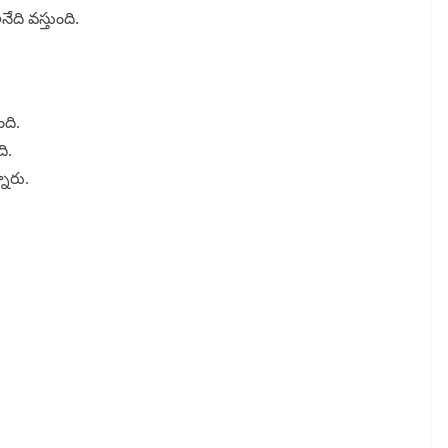
ేది వస్తుంది.
ది.
ది.
నారు.