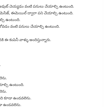
ండ్ అవుట్ చెయ్యడం వంటి పనులు చేయాల్సి ఉంటుంది.
ట్, మెసేజ్, ఈమెయిల్ ద్వారా పని చేయాల్సి ఉంటుంది.
ాల్సి ఉంటుంది.
సుకోవడం వంటి పనులు చేయాల్సి ఉంటుంది.
ి ఈ కంపెనీ వాళ్ళు అందిస్తున్నారు.
.
లెను.
ేయాల్సి ఉంటుంది.
లెను.
 అనేది కూడా ఉండవలెను.
 కూడా ఉండవలెను.