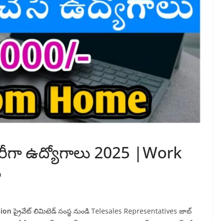
రీగా ఉద్యోగాలు 2025 |Work
5
tion
ప్రైవేట్ లిమిటెడ్ సంస్థ నుండి Telesales Representatives జాబ్