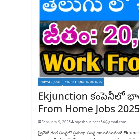
PRIVATE JOBS
WORK FROM HOME JOBS
Ekjunction కంపెనీలో భా
From Home Jobs 202
February 9, 2025
rajeshbusiness54@gmail.com
ప్రైవేట్ రంగ సంస్థలో ప్రముఖ సంస్థ అయినటువంటి
Ekjunc