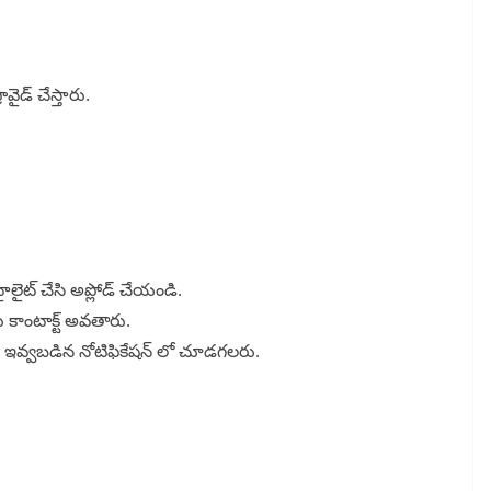
వైడ్ చేస్తారు.
ైలైట్ చేసి అప్లోడ్ చేయండి.
ు కాంటాక్ట్ అవతారు.
ింద ఇవ్వబడిన నోటిఫికేషన్ లో చూడగలరు.