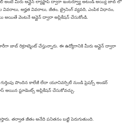
ాలి అంటే మీరు ఆన్లైన్ ల్యాప్టాప్ ద్వారా ఇంటర్వ్యూ అటండ్ అయ్యి జాబ్ లో
ుల వివరాలు, అర్హత వివరాలు, జీతం, ట్రైనింగ్ వ్యవది, ఎంపిక విధానం,
ు అయితే వెంటనే ఆన్లైన్ ద్వారా అప్లికేషన్ చేసుకోండి.
గా జాబ్ రిక్రూట్మెంట్ చేస్తున్నారు. ఈ ఉద్యోగానికి మీరు ఆన్లైన్ ద్వారా
ుర్తింపు పొందిన కాలేజీ లేదా యూనివర్సిటీ నుండి ఫ్రెషర్స్ అండర్
పాస్ అయిన స్టూడెంట్స్ అప్లికేషన్ చేసుకోవచ్చు.
ిస్తారు. తర్వాత జీతం అనేది పనితనం బట్టి పెరుగుతుంది.