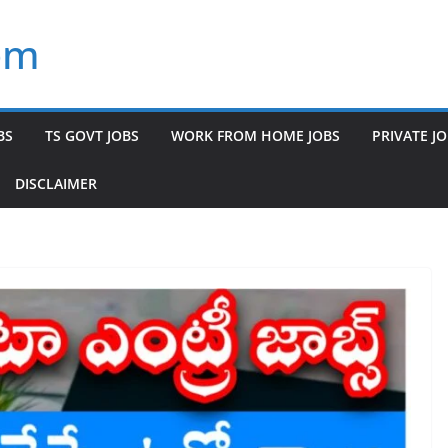
om
BS
TS GOVT JOBS
WORK FROM HOME JOBS
PRIVATE J
DISCLAIMER