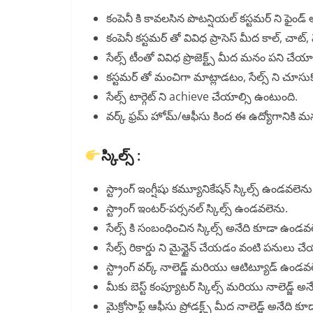
కంపెనీ కి కావలసిన పొటన్షియల్ కస్టమర్ ని ఫై
కంపెనీ కస్టమర్ తో వివిధ ప్రాసెస్ మీద కాల్, చా
సేల్స్ టీంతో వివిధ ప్రొజెక్ట్స్ మీద మనం పని చేయ
కస్టమర్ తో మంచిగా మాట్లాడటం, సేల్స్ ని చూ
సేల్స్ టార్గెట్ ని achieve చేయాల్సి ఉంటుంది.
వర్క్ ఫ్రమ్ హోమ్/ఆఫీసు కింద ఈ ఉద్యోగానికి మనక
స్కిల్స్ :
స్ట్రాంగ్ ఇంగ్షీషు కమ్యూనికేషన్ స్కిల్స్ ఉండవలెను
స్ట్రాంగ్ ఇంటర్-పర్సనల్ స్కిల్స్ ఉండవలెను.
సేల్స్ కి సంబంధించిన స్కిల్స్ అనేది కూడా ఉండవ
సేల్స్ రికార్డు ని మైన్టైన్ చేయడం వంటి పనులు చ
స్ట్రాంగ్ వర్క్ నాలెడ్జ్ మరియు ఆటిట్యూడ్ ఉండవ
మీకు బెస్ట్ కంప్యూటర్ స్కిల్స్ మరియు నాలెడ్జ్
మైక్రోసాఫ్ట్ ఆఫీసు ప్రోడక్ట్స్ మీద నాలెడ్జ్ అనేది