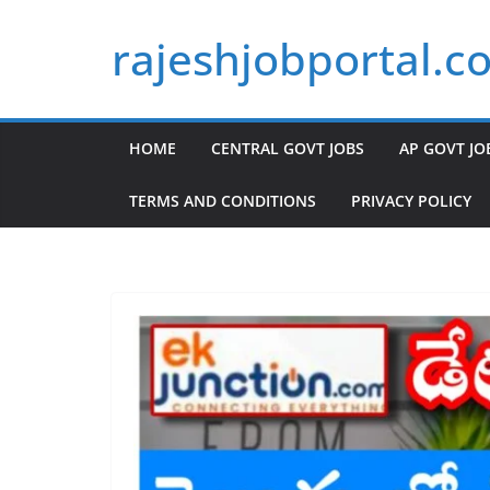
Skip
rajeshjobportal.c
to
content
HOME
CENTRAL GOVT JOBS
AP GOVT JO
TERMS AND CONDITIONS
PRIVACY POLICY