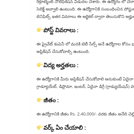
రిక్రూట్మెంట్ నోటిఫికేషన్ విడుదల చేశారు. ఈ ఉద్యోగం లో చేర
సెలెక్ట్ అవ్వాలి ఉంటుంది. ఈ ఉద్యోగానికి సంబంధించిన పోస్ట
బెనిఫిట్స్ ఇతర వివరాలు ఈ ఆర్టికల్ ద్వారా తెలుసుకొని అర్హుల
పోస్ట్ వివరాలు :
ఈ ప్రైవేట్ కంపెనీ లో మనకి టెలీ సేల్స్ అనే ఉద్యోగాల కోసం భారీ
అప్లికేషన్ చేసుకోవాల్సి ఉంటుంది.
విద్య అర్హతలు :
ఈ ఉద్యోగానికి మీరు అప్లికేషన్ చేసుకోవాలి అనుకుంటే ఏదైనా గ
గ్రాడ్యూయేట్, డిప్లొమా, ఇంటర్, ఏదైనా డిగ్రీ (గ్రాడ్యుయేషన్) 
జీతం :
ఈ ఉద్యోగానికి జీతం Rs. 2,40,000/- వరకు జీతం అనేది చెల్ల
వర్క్ ఏం చేయాలి :