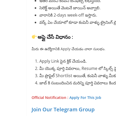
ఇతర మంచి కంపెనీ బెనిఫిట్స్ లభిస్తుంది.
సెలెక్ట్ అయితే వెంటనే జాయిన్ అవ్వాలి.
వారానికి 2-days week-off ఇస్తారు.
వర్క్ ఏం చేయాలో కూడా కంపెనీ వాళ్ళు ట్రైనింగ్ ప్రొ
అప్లై చేసే విధానం :
మీరు ఈ ఉద్యోగానికి Apply చేయడం చాలా సులభం.
Apply Link పైన క్లిక్ చేయండి.
మీ యొక్క పూర్తి వివరాలు, Resume లో స్కిల్స్ హ
మీ ప్రొఫైల్ Shortlist అయితే, కంపెనీ వాళ్ళు మీక
జాబ్ కి సంబందించిన మరిన్ని పూర్తి వివరాలు క
Official Notification :
Apply For This Job
Join Our Telegram Group