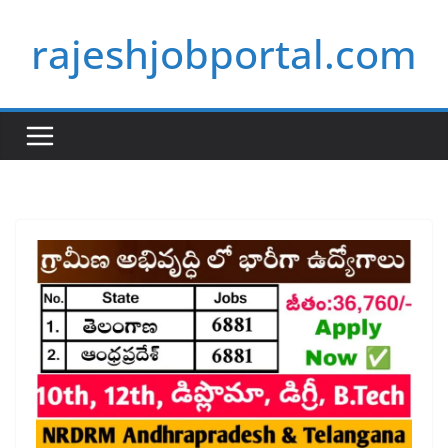
Skip
rajeshjobportal.com
to
content