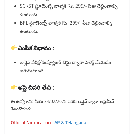
SC /ST స్టూడెంట్స్ వాళ్ళకి Rs. 299/- ఫీజు చెల్లించాల్సి
ఉంటుంది.
BPL స్టూడెంట్స్ వాళ్ళకి Rs. 299/- ఫీజు చెల్లించాల్సి
ఉంటుంది.
ఎంపిక విధానం :
ఆన్లైన్ పరీక్ష/కంప్యూటర్ టెస్టు ద్వారా సెలెక్ట్ చేయడం
జరుగుతుంది.
అప్లై చివరి తేది :
ఈ ఉద్యోగానికి మీరు 24/02/2025 వరకు ఆన్లైన్ ద్వారా అప్లికేషన్
చేసుకోగలరు.
Official Notification :
AP & Telangana