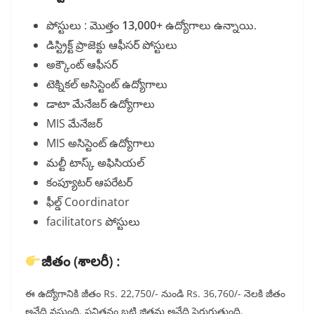
పోస్టులు : మొత్తం
13,000+
ఉద్యోగాలు ఉన్నాయి.
డిస్ట్రిక్ట్ ప్రాజెక్టు ఆఫీసర్ పోస్టులు
అక్కౌంట్ ఆఫీసర్
టెక్నికల్ అసిస్టెంట్ ఉద్యోగాలు
డాటా మేనేజర్ ఉద్యోగాలు
MIS మేనేజర్
MIS అసిస్టెంట్ ఉద్యోగాలు
మల్టీ టాస్క్ అఫిసియల్
కంప్యూటర్ ఆపరేటర్
ఫీల్డ్ Coordinator
facilitators పోస్టులు
జీతం (శాలరీ) :
ఈ ఉద్యోగానికి జీతం Rs. 22,750/- నుండి Rs. 36,760/- నెలకి జీతం
అనేది వస్తుంది. పనితనం బట్టి జితమ అనేది పెరుగుతుంది.