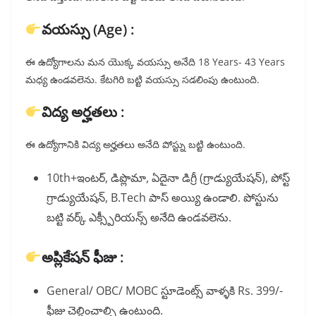
వయస్సు (Age) :
ఈ ఉద్యోగాలను మన యొక్క వయస్సు అనేది 18 Years- 43 Years
మధ్య ఉండవలెను. కేటగిరి బట్టి వయస్సు సడలింపు ఉంటుంది.
విద్య అర్హతలు :
ఈ ఉద్యోగానికి విద్య అర్హతలు అనేది పోస్ట్ను బట్టి ఉంటుంది.
10th+ఇంటర్, డిప్లొమా, ఏదైనా డిగ్రీ (గ్రాడ్యుయేషన్), పోస్ట్
గ్రాడ్యుయేషన్, B.Tech పాస్ అయ్యి ఉండాలి. పోస్టును
బట్టి వర్క్ ఎక్స్పీరియన్స్ అనేది ఉండవలెను.
అప్లికేషన్ ఫీజు :
General/ OBC/ MOBC స్టూడెంట్స్ వాళ్ళకి Rs. 399/-
ఫీజు చెల్లించాల్సి ఉంటుంది.