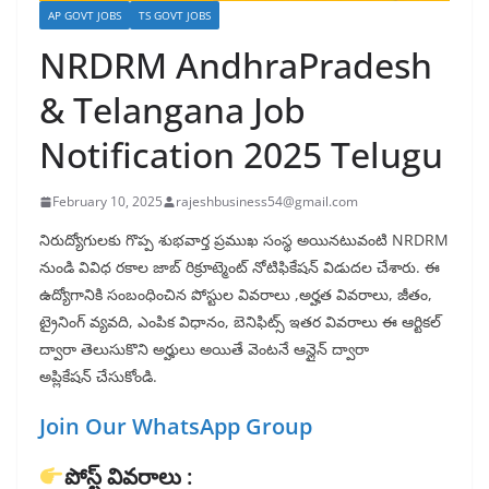
AP GOVT JOBS
TS GOVT JOBS
NRDRM AndhraPradesh
& Telangana Job
Notification 2025 Telugu
February 10, 2025
rajeshbusiness54@gmail.com
నిరుద్యోగులకు గొప్ప శుభవార్త ప్రముఖ సంస్థ అయినటువంటి NRDRM
నుండి వివిధ రకాల జాబ్ రిక్రూట్మెంట్ నోటిఫికేషన్ విడుదల చేశారు. ఈ
ఉద్యోగానికి సంబంధించిన పోస్టుల వివరాలు ,అర్హత వివరాలు, జీతం,
ట్రైనింగ్ వ్యవది, ఎంపిక విధానం, బెనిఫిట్స్ ఇతర వివరాలు ఈ ఆర్టికల్
ద్వారా తెలుసుకొని అర్హులు అయితే వెంటనే ఆన్లైన్ ద్వారా
అప్లికేషన్ చేసుకోండి.
Join Our WhatsApp Group
పోస్ట్ వివరాలు :