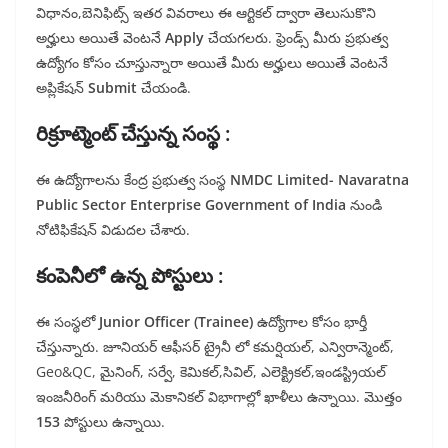
విధానం,బెనిఫిట్స్ ఇతర వివరాలు ఈ ఆర్టికల్ ద్వారా తెలుసుకొని
అర్హులు అయితే వెంటనే
Apply
చేయగలరు. ఫ్రెండ్స్ మీరు ప్రభుత్వ
ఉద్యోగం కోసం చూస్తున్నారా అయితే మీరు అర్హులు అయితే వెంటనే
అప్లికేషన్
Submit
చేయండి.
రిక్రూట్మెంట్ చేస్తున్న సంస్థ :
ఈ ఉద్యోగాలను కేంద్ర ప్రభుత్వ సంస్థ
NMDC Limited- Navaratna
Public Sector Enterprise Government of India
నుండి
నోటిఫికేషన్ విడుదల చేశారు.
కంపెనీలో ఉన్న పోస్టులు :
ఈ సంస్థలో
Junior Officer (Trainee)
ఉద్యోగాల కోసం భార్తీ
చేస్తున్నారు. జూనియర్ ఆఫీసర్ ట్రైనీ లో కమర్షియల్, ఎన్విరాన్మెంట్,
Geo&QC, మైనింగ్, సర్వే, కెమికల్,సివిల్, ఎలెక్ట్రికల్,ఇండస్ట్రియల్
ఇంజనీరింగ్ మరియు మెకానికల్ విభాగాల్లో ఖాళీలు ఉన్నాయి. మొత్తం
153
పోస్టులు ఉన్నాయి.