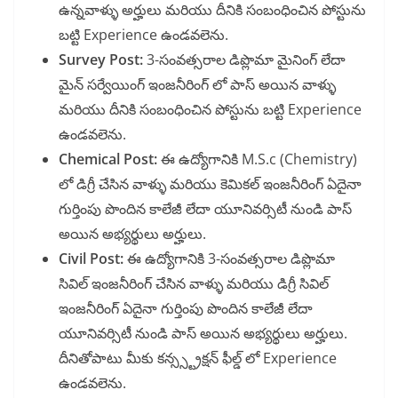
ఉన్నవాళ్ళు అర్హులు మరియు దీనికి సంబంధించిన పోస్టును
బట్టి Experience ఉండవలెను.
Survey Post:
3-సంవత్సరాల డిప్లొమా మైనింగ్ లేదా
మైన్ సర్వేయింగ్ ఇంజనీరింగ్ లో పాస్ అయిన వాళ్ళు
మరియు దీనికి సంబంధించిన పోస్టును బట్టి Experience
ఉండవలెను.
Chemical Post:
ఈ ఉద్యోగానికి M.S.c (Chemistry)
లో డిగ్రీ చేసిన వాళ్ళు మరియు కెమికల్ ఇంజనీరింగ్ ఏదైనా
గుర్తింపు పొందిన కాలేజీ లేదా యూనివర్సిటీ నుండి పాస్
అయిన అభ్యర్థులు అర్హులు.
Civil Post:
ఈ ఉద్యోగానికి 3-సంవత్సరాల డిప్లొమా
సివిల్ ఇంజనీరింగ్ చేసిన వాళ్ళు మరియు డిగ్రీ సివిల్
ఇంజనీరింగ్ ఏదైనా గుర్తింపు పొందిన కాలేజీ లేదా
యూనివర్సిటీ నుండి పాస్ అయిన అభ్యర్థులు అర్హులు.
దీనితోపాటు మీకు కన్స్స్ట్రక్షన్ ఫీల్డ్ లో Experience
ఉండవలెను.