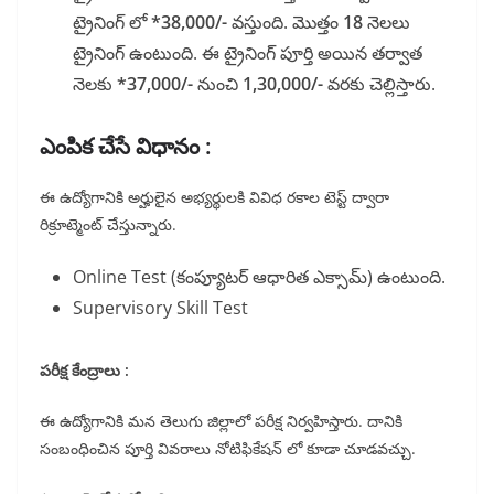
ట్రైనింగ్ లో
*38,000/-
వస్తుంది. మొత్తం
18
నెలలు
ట్రైనింగ్ ఉంటుంది. ఈ ట్రైనింగ్ పూర్తి అయిన తర్వాత
నెలకు
*37,000/-
నుంచి
1,30,000/-
వరకు చెల్లిస్తారు.
ఎంపిక చేసే విధానం :
ఈ ఉద్యోగానికి అర్హులైన అభ్యర్థులకి వివిధ రకాల టెస్ట్ ద్వారా
రిక్రూట్మెంట్ చేస్తున్నారు.
Online Test (కంప్యూటర్ ఆధారిత ఎక్సామ్) ఉంటుంది.
Supervisory Skill Test
పరీక్ష కేంద్రాలు :
ఈ ఉద్యోగానికి మన తెలుగు జిల్లాలో పరీక్ష నిర్వహిస్తారు. దానికి
సంబంధించిన పూర్తి వివరాలు నోటిఫికేషన్ లో కూడా చూడవచ్చు.