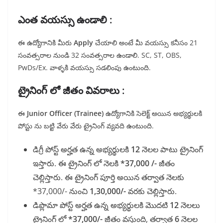
ఎంత వయస్సు ఉండాలి :
ఈ ఉద్యోగానికి మీరు
Apply
చేయాలి అంటే మీ వయస్సు కనీసం 21
సంవత్సరాల నుండి 32 సంవత్సరాల ఉండాలి. SC, ST, OBS,
PwDs/Ex. వాళ్ళకి వయస్సు సడలింపు ఉంటుంది.
ట్రైనింగ్ లో జీతం వివరాలు :
ఈ
Junior Officer (Trainee)
ఉద్యోగానికి సెలెక్ట్ అయిన అభ్యర్థులకి
పోస్టు ను బట్టి వేరు వేరు ట్రైనింగ్ వ్యవది ఉంటుంది.
డిగ్రీ పోస్ట్ అర్హత ఉన్న అభ్యర్థులకి
12
నెలల పాటు ట్రైనింగ్
ఇస్తారు. ఈ ట్రైనింగ్ లో నెలకి
*37,000 /-
జీతం
చెల్లిస్తారు. ఈ ట్రైనింగ్ పూర్తి అయిన తర్వాత నెలకు
*37,000/- నుంచి
1,30,000/-
వరకు చెల్లిస్తారు.
డిప్లొమా పోస్ట్ అర్హత ఉన్న అభ్యర్థులకి మొదటి
12
నెలలు
ట్రైనింగ్ లో
*37,000/-
జీతం వస్తుంది, తర్వాత
6
నెలల