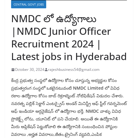
CENTRAL GOVT JOBS
NMDC లో ఉద్యోగాలు
|NMDC Junior Officer
Recruitment 2024 |
Latest jobs in Hyderabad
October 30, 2024
rajeshbusiness54@gmail.com
కేంద్ర ప్రభుత్వ సంస్థలో ఉద్యోగాల కోసం చూస్తున్న అభ్యర్థుల కోసం
ప్రభుత్వరంగ సంస్థలో ఒకటైనటువంటి
NMDC Limited
లో వివిధ
రకాల ఉద్యోగాల కోసం జాబ్ రిక్రూట్మెంట్ నోటిఫికేషన్ విడుదల చేశారు.
నవరత్న పబ్లిక్ సెక్టార్ ఎంటర్ప్రైస్ అండర్ మినిస్ట్రీ ఆఫ్ స్టీల్ గవర్నమెంట్
ఆఫ్ ఇండియా ఆర్గనైజేషన్ లో ఉద్యోగాల భర్తీ.
NMDC
వాళ్ళు వివిధ
ప్రొజెక్ట్స్ లోను, యూనిట్ లో పని చేయాలి. అయితే ఈ ఉద్యోగానికి
మీరు అప్లికేషన్ పెట్టుకోవాలి ఈ ఉద్యోగానికి సంబంధించిన పోస్టుల
వివరాలు ,అర్హత వివరాలు,జీతం,ట్రైనింగ్ వ్యవది,ఎంపిక