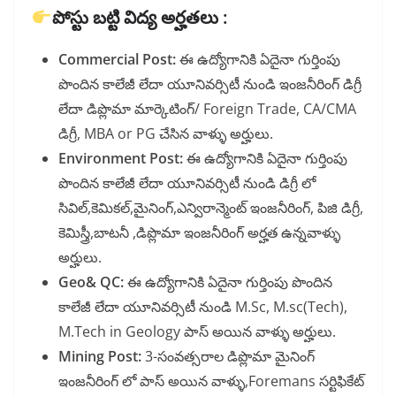
పోస్టు బట్టి విద్య అర్హతలు :
Commercial Post:
ఈ ఉద్యోగానికి ఏదైనా గుర్తింపు
పొందిన కాలేజీ లేదా యూనివర్సిటీ నుండి ఇంజనీరింగ్ డిగ్రీ
లేదా డిప్లొమా మార్కెటింగ్/ Foreign Trade, CA/CMA
డిగ్రీ, MBA or PG చేసిన వాళ్ళు అర్హులు.
Environment Post:
ఈ ఉద్యోగానికి ఏదైనా గుర్తింపు
పొందిన కాలేజీ లేదా యూనివర్సిటీ నుండి డిగ్రీ లో
సివిల్,కెమికల్,మైనింగ్,ఎన్విరాన్మెంట్ ఇంజనీరింగ్, పిజి డిగ్రీ,
కెమిస్త్రీ,బాటనీ ,డిప్లొమా ఇంజనీరింగ్ అర్హత ఉన్నవాళ్ళు
అర్హులు.
Geo& QC:
ఈ ఉద్యోగానికి ఏదైనా గుర్తింపు పొందిన
కాలేజీ లేదా యూనివర్సిటీ నుండి M.Sc, M.sc(Tech),
M.Tech in Geology పాస్ అయిన వాళ్ళు అర్హులు.
Mining Post:
3-సంవత్సరాల డిప్లొమా మైనింగ్
ఇంజనీరింగ్ లో పాస్ అయిన వాళ్ళు,Foremans సర్టిఫికేట్