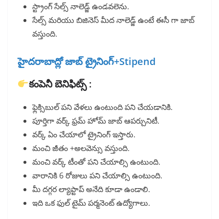
స్ట్రాంగ్ సేల్స్ నాలెడ్జ్ ఉండవలెను.
సేల్స్ మరియు బిజినెస్ మీద నాలెడ్జ్ ఉంటే ఈసీ గా జాబ్
వస్తుంది.
హైదరాబాద్లో జాబ్ ట్రైనింగ్+Stipend
కంపెనీ బెనిఫిట్స్ :
ఫ్లెక్సిబుల్ పని వేళలు ఉంటుంది పని చేయడానికి.
పూర్తిగా వర్క్ ఫ్రమ్ హోమ్ జాబ్ ఆపర్చునిటీ.
వర్క్ ఏం చేయాలో ట్రైనింగ్ ఇస్తారు.
మంచి జీతం +అలవెన్సు వస్తుంది.
మంచి వర్క్ టీంతో పని చేయాల్సి ఉంటుంది.
వారానికి 6 రోజులు పని చేయాల్సి ఉంటుంది.
మీ దగ్గర ల్యాప్టాప్ అనేది కూడా ఉండాలి.
ఇది ఒక ఫుల్ టైమ్ పర్మనెంట్ ఉద్యోగాలు.