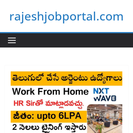
Skip
rajeshjobportal.com
to
content