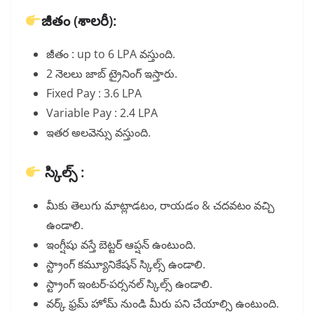
జీతం (శాలరీ):
జీతం : up to 6 LPA వస్తుంది.
2 నెలలు జాబ్ ట్రైనింగ్ ఇస్తారు.
Fixed Pay : 3.6 LPA
Variable Pay : 2.4 LPA
ఇతర అలవెన్సు వస్తుంది.
స్కిల్స్ :
మీకు తెలుగు మాట్లాడటం, రాయడం & చదవటం వచ్చి
ఉండాలి.
ఇంగ్షీషు వస్తే బెట్టర్ ఆప్షన్ ఉంటుంది.
స్ట్రాంగ్ కమ్యూనికేషన్ స్కిల్స్ ఉండాలి.
స్ట్రాంగ్ ఇంటర్-పర్సనల్ స్కిల్స్ ఉండాలి.
వర్క్ ఫ్రమ్ హోమ్ నుండి మీరు పని చేయాల్సి ఉంటుంది.