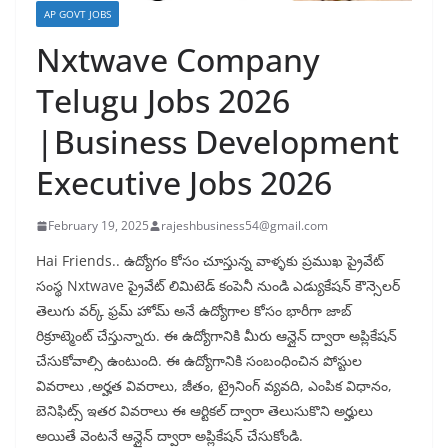
AP GOVT JOBS
Nxtwave Company
Telugu Jobs 2026
|Business Development
Executive Jobs 2026
February 19, 2025
rajeshbusiness54@gmail.com
Hai Friends.. ఉద్యోగం కోసం చూస్తున్న వాళ్ళకు ప్రముఖ ప్రైవేట్
సంస్థ Nxtwave ప్రైవేట్ లిమిటెడ్ కంపెనీ నుండి ఎడ్యుకేషన్ కౌన్సెలర్
తెలుగు వర్క్ ఫ్రమ్ హోమ్ అనే ఉద్యోగాల కోసం భారీగా జాబ్
రిక్రూట్మెంట్ చేస్తున్నారు. ఈ ఉద్యోగానికి మీరు ఆన్లైన్ ద్వారా అప్లికేషన్
చేసుకోవాల్సి ఉంటుంది. ఈ ఉద్యోగానికి సంబంధించిన పోస్టుల
వివరాలు ,అర్హత వివరాలు, జీతం, ట్రైనింగ్ వ్యవది, ఎంపిక విధానం,
బెనిఫిట్స్ ఇతర వివరాలు ఈ ఆర్టికల్ ద్వారా తెలుసుకొని అర్హులు
అయితే వెంటనే ఆన్లైన్ ద్వారా అప్లికేషన్ చేసుకోండి.