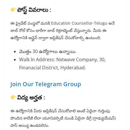
పోస్ట్ వివరాలు :
ఈ ప్రైవేట్ సంస్థలో మనకి Education Counsellor-Telugu అనే
జాబ్ రోల్ కోసం భారీగా జాబ్ రిక్రూట్మెంట్ చేస్తున్నారు. మీరు ఈ
ఉద్యోగానికి ఆన్లైన్ ద్వారా అప్లికేషన్ చేసుకోవాల్సి ఉంటుంది.
మొత్తం 30 ఉద్యోగాలు ఉన్నాయి.
Walk In Address: Nxtwave Company, 30,
Finanacial District, Hyderabad.
Join Our Telegram Group
విద్య అర్హత :
ఈ ఉద్యోగానికి మీరు అప్లికేషన్ చేసుకోవాలి అంటే ఏదైనా గుర్తింపు
పొందిన కాలేజీ లేదా యూనివర్సిటీ నుండి ఏదైనా డిగ్రీ (గ్రాడ్యుయేషన్)
పాస్ అయ్యి ఉండవలెను.