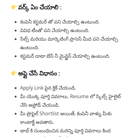
వర్క్ ఏం చేయాలి :
కంపెనీ కస్టమర్ తో పని చేయాల్సి ఉంటుంది.
వివిధ టీంతో పని చేయాల్సి ఉంటుంది.
సేల్స్ మరియు మార్కెటింగ్ ప్రాసెస్ మీద పని చేయాల్సి
ఉంటుంది.
కస్టమర్ డాటా బేస్ నీ మైన్టైన్ చేయాల్సి ఉంటుంది.
అప్లై చేసే విధానం :
Apply Link పైన క్లిక్ చేయండి.
మీ యొక్క పూర్తి వివరాలు, Resume లో స్కిల్స్ హైలైట్
చేసి అప్లోడ్ చేయండి.
మీ ప్రొఫైల్ Shortlist అయితే, కంపెనీ వాళ్ళు మీకు
కాంటాక్ట్ అవతారు.
జాబ్ కి సంబంధించిన మరిన్ని పూర్తి వివరాలు కింద