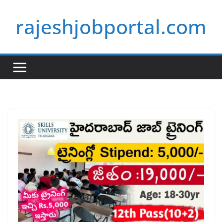
Skip
rajeshjobportal.com
to
content