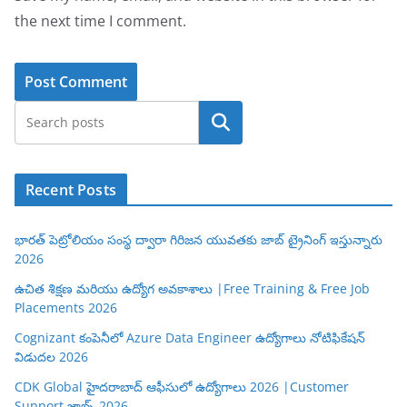
the next time I comment.
Search
Recent Posts
భారత్ పెట్రోలియం సంస్థ ద్వారా గిరిజన యువతకు జాబ్ ట్రైనింగ్ ఇస్తున్నారు
2026
ఉచిత శిక్షణ మరియు ఉద్యోగ అవకాశాలు |Free Training & Free Job
Placements 2026
Cognizant కంపెనీలో Azure Data Engineer ఉద్యోగాలు నోటిఫికేషన్
విడుదల 2026
CDK Global హైదరాబాద్ ఆఫీసులో ఉద్యోగాలు 2026 |Customer
Support జాబ్స్ 2026