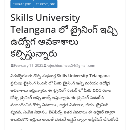
PRIVATE JOBS
TS GOVT JOBS
Skills University
Telangana లో ట్రైనింగ్ ఇచ్చి
ఉద్యోగ అవకాశాలు
కల్పిస్తున్నారు
February 11, 2025
rajeshbusiness54@gmail.com
నిరుద్యోగులకు గొప్ప శుభవార్త
Skills University Telangana
ప్రముఖ ట్రైనింగ్ సెంటర్ లో మీకు ట్రైనింగ్ ఇచ్చి మరియు ఉద్యోగ
అవకాశాలు ఇస్తున్నారు. ఈ ట్రైనింగ్ సెంటర్ లో మీకు వివిధ రకాల
కోర్సు ట్రైనింగ్ ఇచ్చి జాబ్స్ ఇస్తున్నారు. ఈ ట్రైనింగ్ సెంటర్ కి
సంబంధించిన కోర్సు వివరాలు , అర్హత వివరాలు, జీతం, ట్రైనింగ్
వ్యవది, ఎంపిక విధానం, బెనిఫిట్స్ ఇతర వివరాలు ఈ ఆర్టికల్ ద్వారా
తెలుసుకొని అర్హులు అయితే వెంటనే ఆన్లైన్ ద్వారా అప్లికేషన్ చేసుకోండి.