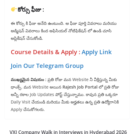
కోర్సు ఫీజు :
ఈ కోర్సు కి ఫీజు అనేది ఉంటుంది. ఆ ఫీజు పూర్తి వివరాలు మరియు
అడ్మిషన్ వివరాలు కింద అఫిసియల్ నోటిఫికేషన్ లో ఉండి చూసి
అప్లికేషన్ చేసుకోండి.
Course Details & Apply :
Apply Link
Join Our Telegram Group
ముఖ్యమైన విషయం :
ప్రతి రోజు మన Website నీ వీక్షిస్తున్న మీకు
థాంక్స్. మన Website అయిన
Rajesh Job Portal
లో ప్రతి రోజు
అన్నీ రకాల Job Updates పోస్ట్ చేస్తున్నాము. కావున ప్రతి ఒక్కరూ
Daily Visit చేయండి మరియు మీకు అర్హతలు ఉన్న ప్రతి ఉద్యోగానికి
Apply చేసుకోగలరు.
VXI Company Walk in Interviews in Hyderabad 2026