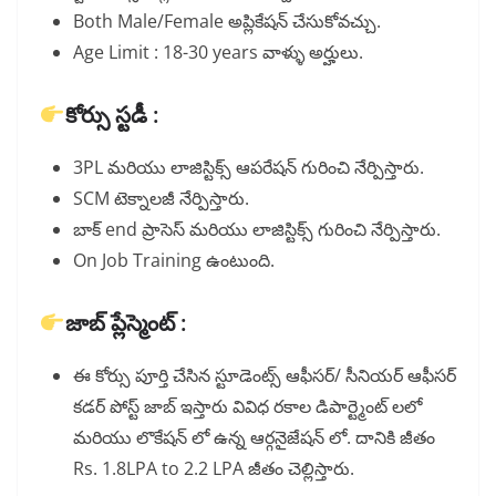
Both Male/Female అప్లికేషన్ చేసుకోవచ్చు.
Age Limit : 18-30 years వాళ్ళు అర్హులు.
కోర్సు స్టడీ :
3PL మరియు లాజిస్టిక్స్ ఆపరేషన్ గురించి నేర్పిస్తారు.
SCM టెక్నాలజీ నేర్పిస్తారు.
బాక్ end ప్రాసెస్ మరియు లాజిస్టిక్స్ గురించి నేర్పిస్తారు.
On Job Training ఉంటుంది.
జాబ్ ప్లేస్మెంట్ :
ఈ కోర్సు పూర్తి చేసిన స్టూడెంట్స్ ఆఫీసర్/ సీనియర్ ఆఫీసర్
కడర్ పోస్ట్ జాబ్ ఇస్తారు వివిధ రకాల డిపార్ట్మెంట్ లలో
మరియు లొకేషన్ లో ఉన్న ఆర్గనైజేషన్ లో. దానికి జీతం
Rs. 1.8LPA to 2.2 LPA జీతం చెల్లిస్తారు.