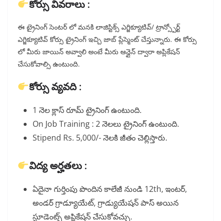
కోర్సు వివరాలు :
ఈ ట్రైనింగ్ సెంటర్ లో మనకి లాజిస్టిక్స్ ఎగ్జిక్యూటివ్/ ట్రాన్స్పోర్ట్
ఎగ్జిక్యూటివ్ కోర్సు ట్రైనింగ్ ఇచ్చి జాబ్ ప్లేస్మెంట్ చేస్తున్నారు. ఈ కోర్సు
లో మీరు జాయిన్ అవ్వాలి అంటే మీరు ఆన్లైన్ ద్వారా అప్లికేషన్
చేసుకోవాల్సి ఉంటుంది.
కోర్సు వ్యవది :
1 నెల క్లాస్ రూమ్ ట్రైనింగ్ ఉంటుంది.
On Job Training : 2 నెలలు ట్రైనింగ్ ఉంటుంది.
Stipend Rs. 5,000/- నెలకి జీతం చెల్లిస్తారు.
విద్య అర్హతలు :
ఏదైనా గుర్తింపు పొందిన కాలేజీ నుండి 12th, ఇంటర్,
అండర్ గ్రాడ్యూయేట్, గ్రాడ్యుయేషన్ పాస్ అయిన
స్టూడెంట్స్ అప్లికేషన్ చేసుకోవచ్చు.