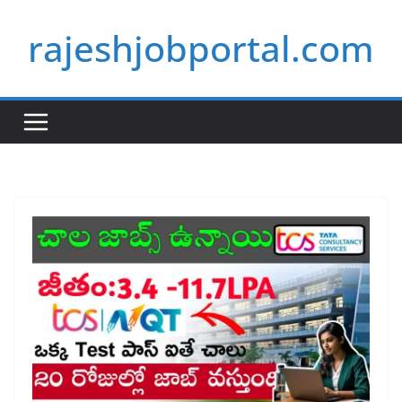
Skip
rajeshjobportal.com
to
content