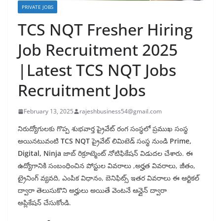
PRIVATE JOBS
TCS NQT Fresher Hiring
Job Recruitment 2025
|Latest TCS NQT Jobs
Recruitment Jobs
February 13, 2025
rajeshbusiness54@gmail.com
నిరుద్యోగులకు గొప్ప శుభవార్త ప్రైవేట్ రంగ సంస్థలో ప్రముఖ సంస్థ
అయినటువంటి
TCS NQT
ప్రైవేట్ లిమిటెడ్ సంస్థ నుండి
Prime,
Digital, Ninja
జాబ్ రిక్రూట్మెంట్ నోటిఫికేషన్ విడుదల చేశారు. ఈ
ఉద్యోగానికి సంబంధించిన పోస్టుల వివరాలు ,అర్హత వివరాలు, జీతం,
ట్రైనింగ్ వ్యవది, ఎంపిక విధానం, బెనిఫిట్స్ ఇతర వివరాలు ఈ ఆర్టికల్
ద్వారా తెలుసుకొని అర్హులు అయితే వెంటనే ఆన్లైన్ ద్వారా
అప్లికేషన్ చేసుకోండి.