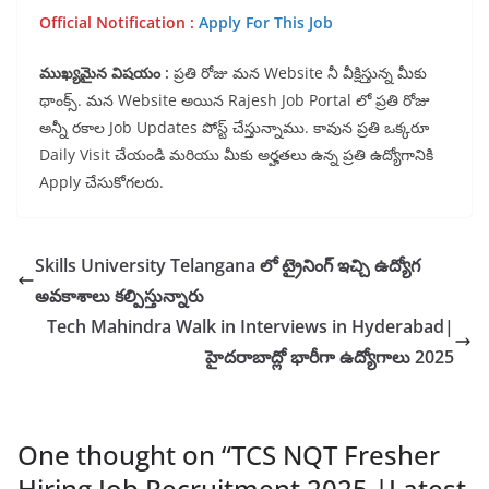
Official Notification :
Apply For This Job
ముఖ్యమైన విషయం :
ప్రతి రోజు మన Website నీ వీక్షిస్తున్న మీకు
థాంక్స్. మన Website అయిన Rajesh Job Portal లో ప్రతి రోజు
అన్నీ రకాల Job Updates పోస్ట్ చేస్తున్నాము. కావున ప్రతి ఒక్కరూ
Daily Visit చేయండి మరియు మీకు అర్హతలు ఉన్న ప్రతి ఉద్యోగానికి
Apply చేసుకోగలరు.
Skills University Telangana లో ట్రైనింగ్ ఇచ్చి ఉద్యోగ
అవకాశాలు కల్పిస్తున్నారు
Tech Mahindra Walk in Interviews in Hyderabad|
హైదరాబాద్లో భారీగా ఉద్యోగాలు 2025
One thought on “
TCS NQT Fresher
Hiring Job Recruitment 2025 |Latest