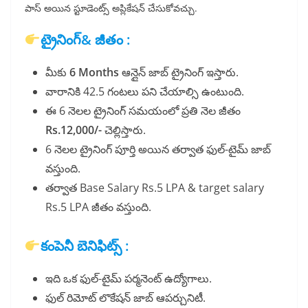
పాస్ అయిన స్టూడెంట్స్ అప్లికేషన్ చేసుకోవచ్చు.
ట్రైనింగ్& జీతం :
మీకు
6 Months
ఆన్లైన్ జాబ్ ట్రైనింగ్ ఇస్తారు.
వారానికి 42.5 గంటలు పని చేయాల్సి ఉంటుంది.
ఈ 6 నెలల ట్రైనింగ్ సమయంలో ప్రతి నెల జీతం
Rs.12,000/-
చెల్లిస్తారు.
6 నెలల ట్రైనింగ్ పూర్తి అయిన తర్వాత ఫుల్-టైమ్ జాబ్
వస్తుంది.
తర్వాత Base Salary Rs.5 LPA & target salary
Rs.5 LPA జీతం వస్తుంది.
కంపెనీ బెనిఫిట్స్ :
ఇది ఒక ఫుల్-టైమ్ పర్మనెంట్ ఉద్యోగాలు.
ఫుల్ రిమోట్ లొకేషన్ జాబ్ ఆపర్చునిటీ.