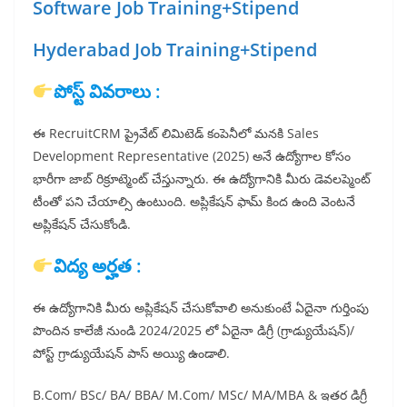
Software Job Training+Stipend
Hyderabad Job Training+Stipend
పోస్ట్ వివరాలు :
ఈ RecruitCRM ప్రైవేట్ లిమిటెడ్ కంపెనీలో మనకి Sales
Development Representative (2025) అనే ఉద్యోగాల కోసం
భారీగా జాబ్ రిక్రూట్మెంట్ చేస్తున్నారు. ఈ ఉద్యోగానికి మీరు డెవలప్మెంట్
టీంతో పని చేయాల్సి ఉంటుంది. అప్లికేషన్ ఫామ్ కింద ఉంది వెంటనే
అప్లికేషన్ చేసుకోండి.
విద్య అర్హత :
ఈ ఉద్యోగానికి మీరు అప్లికేషన్ చేసుకోవాలి అనుకుంటే ఏదైనా గుర్తింపు
పొందిన కాలేజీ నుండి 2024/2025 లో ఏదైనా డిగ్రీ (గ్రాడ్యుయేషన్)/
పోస్ట్ గ్రాడ్యుయేషన్ పాస్ అయ్యి ఉండాలి.
B.Com/ BSc/ BA/ BBA/ M.Com/ MSc/ MA/MBA & ఇతర డిగ్రీ