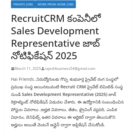
PRIVATE JOBS
WORK FROM HOME JOBS
RecruitCRM కంపెనీలో
Sales Development
Representative జాబ్
నోటిఫికేషన్ 2025
March 11, 2025
rajeshbusiness54@gmail.com
Hai Friends..నిరుద్యోగులకు గొప్ప శుభవార్త ప్రైవేట్ రంగ సంస్థలో
ప్రముఖ సంస్థ అయినటువంటి
Recruit CRM
ప్రైవేట్ లిమిటెడ్ సంస్థ
నుండి
Sales Development Representative (2025)
జాబ్
రిక్రూట్మెంట్ నోటిఫికేషన్ విడుదల చేశారు. ఈ ఉద్యోగానికి సంబంధించిన
పోస్టుల వివరాలు ,అర్హత వివరాలు, జీతం, ట్రైనింగ్ వ్యవది, ఎంపిక
విధానం, బెనిఫిట్స్ ఇతర వివరాలు ఈ ఆర్టికల్ ద్వారా తెలుసుకొని
అర్హులు అయితే వెంటనే ఆన్లైన్ ద్వారా అప్లికేషన్ చేసుకోండి.