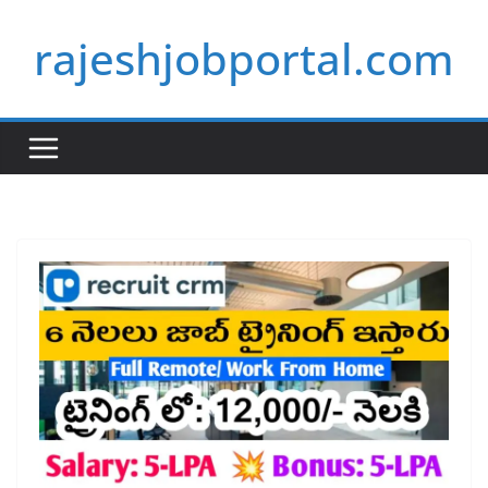
Skip
rajeshjobportal.com
to
content