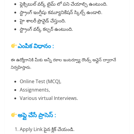
ఫ్లెక్సిబుల్ వర్క్ టైమ్ లో పని చేయాల్సి ఉంటుంది.
స్ట్రాంగ్ ఇంగ్షీషు కమ్యూనికేషన్ స్కిల్స్ ఉండాలి.
హై శాలరీ ప్రొవైడ్ చేస్తుంది.
స్ట్రాంగ్ వర్క్ కల్చర్ ఉంటుంది.
ఎంపిక విధానం :
ఈ ఉద్యోగానికి మీకు అన్నీ రకాల ఇంటర్వ్యూ రౌండ్స్ ఆన్లైన్ ద్వారానే
నిర్వహిస్తారు.
Online Test (MCQ),
Assignments,
Various virtual Interviews.
అప్లై చేసే ప్రాసెస్ :
Apply Link పైన క్లిక్ చేయండి.