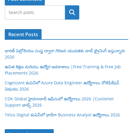
Search
Recent Posts
భారత్ పెట్రోలియం సంస్థ ద్వారా గిరిజన యువతకు జాబ్ ట్రైనింగ్ ఇస్తున్నారు
2026
ఉచిత శిక్షణ మరియు ఉద్యోగ అవకాశాలు |Free Training & Free Job
Placements 2026
Cognizant కంపెనీలో Azure Data Engineer ఉద్యోగాలు నోటిఫికేషన్
విడుదల 2026
CDK Global హైదరాబాద్ ఆఫీసులో ఉద్యోగాలు 2026 |Customer
Support జాబ్స్ 2026
Telus Digital కంపెనీలో భారీగా Business Analyst ఉద్యోగాలు 2026