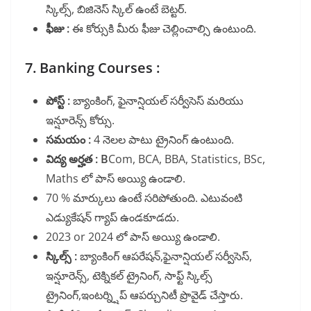
స్కిల్స్, బిజినెస్ స్కిల్ ఉంటే బెట్టర్.
ఫీజు :
ఈ కోర్సుకి మీరు ఫీజు చెల్లించాల్సి ఉంటుంది.
7. Banking Courses :
పోస్ట్ :
బ్యాంకింగ్, ఫైనాన్షియల్ సర్వీసెస్ మరియు
ఇన్షూరెన్స్ కోర్సు.
సమయం :
4 నెలల పాటు ట్రైనింగ్ ఉంటుంది.
విద్య అర్హత : B
Com, BCA, BBA, Statistics, BSc,
Maths లో పాస్ అయ్యి ఉండాలి.
70 % మార్కులు ఉంటే సరిపోతుంది. ఎటువంటి
ఎడ్యుకేషన్ గ్యాప్ ఉండకూడదు.
2023 or 2024 లో పాస్ అయ్యి ఉండాలి.
స్కిల్స్ :
బ్యాంకింగ్ ఆపరేషన్,ఫైనాన్షియల్ సర్వీసెస్,
ఇన్షూరెన్స్, టెక్నికల్ ట్రైనింగ్, సాఫ్ట్ స్కిల్స్
ట్రైనింగ్,ఇంటర్న్షిప్ ఆపర్చునిటీ ప్రొవైడ్ చేస్తారు.