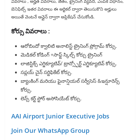
వివరాలు , అర్హత వివరాలు, జీతం, ట్రైనింగ్ వ్యవది, ఎంపిక విధానం,
బెనిఫిట్స్ ఇతర వివరాలు ఈ ఆర్టికల్ ద్వారా తెలుసుకొని అర్హులు
అయితే వెంటనే ఆన్లైన్ ద్వారా అప్లికేషన్ చేసుకోండి.
కోర్సు వివరాలు :
ఆరోబిందో క్వాలిటి అనాలిస్ట్ ట్రైనింగ్ ప్రోగ్రామ్ కోర్సు.
మెడికల్ కోడింగ్ +సాఫ్ట్ స్కిల్స్ కోర్సు ట్రైనింగ్
లాజిస్టిక్స్ ఎగ్జిక్యూటివ్/ ట్రాన్స్పోర్ట్ ఎగ్జిక్యూటివ్ కోర్సు.
సప్లయ్ చైన్ సర్టిఫికేట్ కోర్సు.
బ్యాంకింగ్ మరియు ఫైనాన్షియల్ సర్వీసెస్ &ఇన్షూరెన్స్
కోర్సు.
లెన్స్ కర్ట్ స్టోర్ అసోసియేట్ కోర్సు.
AAI Airport Junior Executive Jobs
Join Our WhatsApp Group