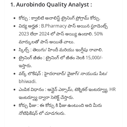
1. Aurobindo Quality Analyst :
కోర్సు : క్వాలిటి అనాలిస్ట్ ట్రైనింగ్ ప్రోగ్రామ్ కోర్సు.
విద్య అర్హత : B.Pharmacy పాస్ అయిన స్టూడెంట్స్
2023 లేదా 2024 లో పాస్ అయ్యి ఉండాలి. 50%
మార్కులతో పాస్ అయితే చాలు.
స్కిల్స్ : తెలుగు/ హిందీ మరియు ఇంగ్షీషు రావాలి.
ట్రైనింగ్ జీతం : ట్రైనింగ్ లో జీతం నెలకి 15,000/-
ఇస్తారు.
వర్క్ లొకేషన్ : హైదరాబాద్/ వైజాగ్/ నాయుడు పేట/
bhiwadi.
ఎంపిక విధానం : ఆన్లైన్ ఎక్సామ్, టెక్నికల్ ఇంటర్వ్యూ, HR
ఇంటర్వ్యూ ద్వారా సెలెక్ట్ చేస్తారు.
కోర్సు ఫీజు : ఈ కోర్సు కి ఫీజు ఉంటుంది అది మీరు
నోటిఫికేషన్ లో చూడగలరు.