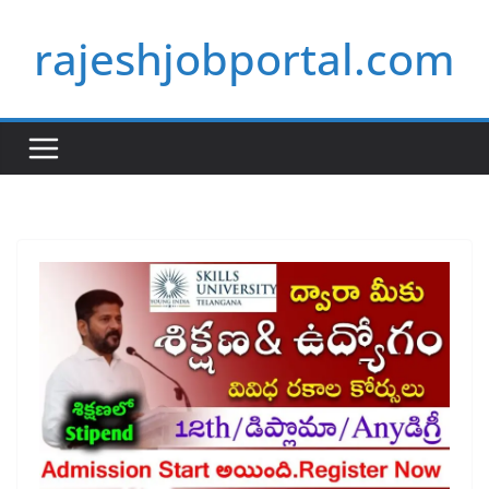
Skip
rajeshjobportal.com
to
content