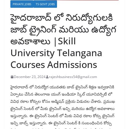
PRIVATE JOBS
TS GOVT JOBS
హైదరాబాద్ లో నిరుద్యోగులకి
జాబ్ ట్రైనింగ్ మరియు ఉద్యోగ
అవకాశాలు |Skill
University Telangana
Courses Admissions
December 23, 2024
rajeshbusiness54@gmail.com
హైదరాబాద్ లో నిరుద్యోగ యువతకు జాబ్ ట్రైనింగ్ శిక్షణ ఇవ్వడానికి
ఏర్పాటు చేసిన తెలంగాణ యంగ్ ఇండియా స్కిల్ యూనివర్సిటీ లో
వివిధ రకాల కోర్సుల కోసం అడ్మిషన్ ప్రక్రియ విడుదల చేశారు. ప్రముఖ
ట్రైనింగ్ సెంటర్ లో మీకు ట్రైనింగ్ ఇచ్చి మరియు ఉద్యోగ అవకాశాలు
ఇస్తున్నారు. ఈ ట్రైనింగ్ సెంటర్ లో మీకు వివిధ రకాల కోర్సు ట్రైనింగ్
ఇచ్చి జాబ్స్ ఇస్తున్నారు. ఈ ట్రైనింగ్ సెంటర్ కి సంబంధించిన కోర్సు