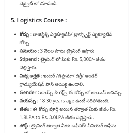
వెబ్సైట్ లో చూడండి.
5. Logistics Course :
కోర్సు :
లాజిస్టిక్స్ ఎగ్జిక్యూటివ్/ ట్రాన్స్పోర్ట్ ఎగ్జిక్యూటివ్
కోర్సు.
సమయం :
3 నెలల పాటు ట్రైనింగ్ ఇస్తారు.
Stipend :
ట్రైనింగ్ లో మీకు Rs. 5,000/- జీతం
చెల్లిస్తారు.
విద్య అర్హత :
ఇంటర్ /డిప్లొమా/ డిగ్రీ/ అండర్
గ్రాడ్యుయేషన్ పాస్ అయ్యి ఉండాలి.
Gender :
బాయ్స్ & గర్ల్స్ ఈ కోర్సు లో జాయిన్ అవచ్చు.
వయస్సు :
18-30 years age ఉంటే సరిపోతుంది.
జీతం :
ఈ కోర్సు పూర్తి అయిన తర్వాత మీకు జీతం Rs.
1.8LPA to Rs. 3.0LPA జీతం చెల్లిస్తారు.
పోస్ట్ :
ట్రైనింగ్ తర్వాత మీకు ఆఫీసర్/ సీనియర్ ఆఫీసు