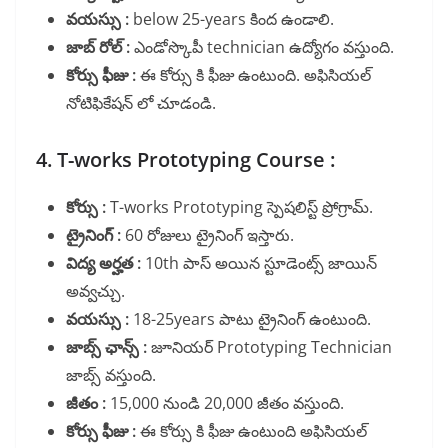
వయస్సు :
below 25-years కింద ఉండాలి.
జాబ్ రోల్ :
ఎండోస్కొపీ technician ఉద్యోగం వస్తుంది.
కోర్సు ఫీజు :
ఈ కోర్సు కి ఫీజు ఉంటుంది. అఫిసియల్
నోటిఫికేషన్ లో చూడండి.
4. T-works Prototyping Course :
కోర్సు :
T-works Prototyping స్పెషలిస్ట్ ప్రోగ్రామ్.
ట్రైనింగ్ :
60 రోజులు ట్రైనింగ్ ఇస్తారు.
విద్య అర్హత :
10th పాస్ అయిన స్టూడెంట్స్ జాయిన్
అవ్వచ్చు.
వయస్సు :
18-25years పాటు ట్రైనింగ్ ఉంటుంది.
జాబ్స్ ఛాన్స్ :
జూనియర్ Prototyping Technician
జాబ్స్ వస్తుంది.
జీతం :
15,000 నుండి 20,000 జీతం వస్తుంది.
కోర్సు ఫీజు :
ఈ కోర్సు కి ఫీజు ఉంటుంది అఫిసియల్