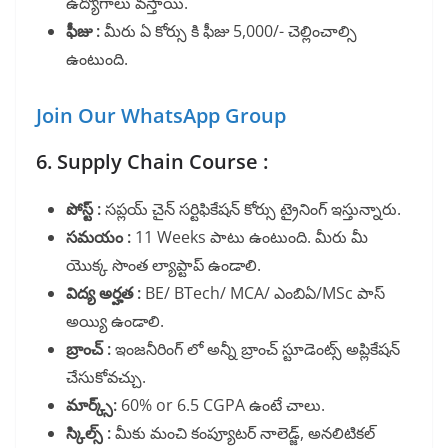
ఉద్యోగాలు వస్తాయి.
ఫీజు :
మీరు ఏ కోర్సు కి ఫీజు 5,000/- చెల్లించాల్సి
ఉంటుంది.
Join Our WhatsApp Group
6. Supply Chain Course :
పోస్ట్ :
సప్లయ్ చైన్ సర్టిఫికేషన్ కోర్సు ట్రైనింగ్ ఇస్తున్నారు.
సమయం :
11 Weeks పాటు ఉంటుంది. మీరు మీ
యొక్క సొంత ల్యాప్టాప్ ఉండాలి.
విద్య అర్హత :
BE/ BTech/ MCA/ ఎంబిఏ/MSc పాస్
అయ్యి ఉండాలి.
బ్రాంచ్ :
ఇంజనీరింగ్ లో అన్నీ బ్రాంచ్ స్టూడెంట్స్ అప్లికేషన్
చేసుకోవచ్చు.
మార్క్స్:
60% or 6.5 CGPA ఉంటే చాలు.
స్కిల్స్ :
మీకు మంచి కంప్యూటర్ నాలెడ్జ్, అనలిటికల్