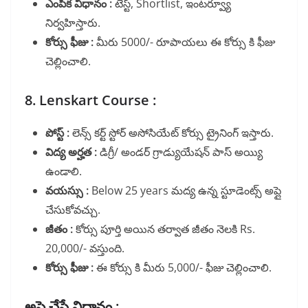
ఎంపిక విధానం :
టెస్ట్, Shortlist, ఇంటర్వ్యూ
నిర్వహిస్తారు.
కోర్సు ఫీజు :
మీరు 5000/- రూపాయలు ఈ కోర్సు కి ఫీజు
చెల్లించాలి.
8. Lenskart Course :
పోస్ట్ :
లెన్స్ కర్ట్ స్టోర్ అసోసియేట్ కోర్సు ట్రైనింగ్ ఇస్తారు.
విద్య అర్హత :
డిగ్రీ/ అండర్ గ్రాడ్యుయేషన్ పాస్ అయ్యి
ఉండాలి.
వయస్సు :
Below 25 years మద్య ఉన్న స్టూడెంట్స్ అప్లై
చేసుకోవచ్చు.
జీతం :
కోర్సు పూర్తి అయిన తర్వాత జీతం నెలకి Rs.
20,000/- వస్తుంది.
కోర్సు ఫీజు :
ఈ కోర్సు కి మీరు 5,000/- ఫీజు చెల్లించాలి.
అప్లై చేసే విధానం :