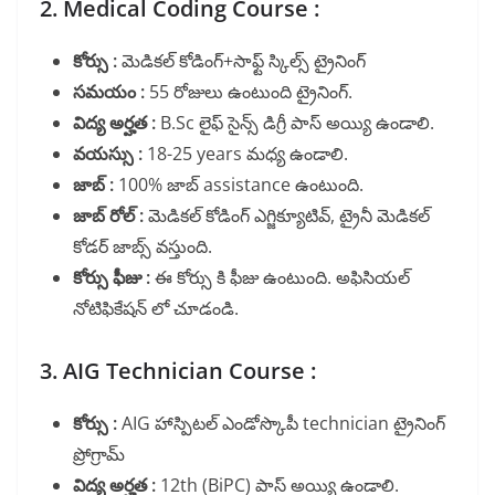
2. Medical Coding Course :
కోర్సు :
మెడికల్ కోడింగ్+సాఫ్ట్ స్కిల్స్ ట్రైనింగ్
సమయం :
55 రోజులు ఉంటుంది ట్రైనింగ్.
విద్య అర్హత :
B.Sc లైఫ్ సైన్స్ డిగ్రీ పాస్ అయ్యి ఉండాలి.
వయస్సు :
18-25 years మధ్య ఉండాలి.
జాబ్ :
100% జాబ్ assistance ఉంటుంది.
జాబ్ రోల్ :
మెడికల్ కోడింగ్ ఎగ్జిక్యూటివ్, ట్రైనీ మెడికల్
కోడర్ జాబ్స్ వస్తుంది.
కోర్సు ఫీజు :
ఈ కోర్సు కి ఫీజు ఉంటుంది. అఫిసియల్
నోటిఫికేషన్ లో చూడండి.
3. AIG Technician Course :
కోర్సు :
AIG హాస్పిటల్ ఎండోస్కొపీ technician ట్రైనింగ్
ప్రోగ్రామ్
విద్య అర్హత :
12th (BiPC) పాస్ అయ్యి ఉండాలి.