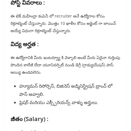
పోస్ట్ వివరాలు :
ఈ టెక్ మహీంద్రా కంపెనీ లో recruiter అనే ఉద్యోగాల కోసం
రిక్రూట్మెంట్ చేస్తున్నారు. మొత్తం 10 ఖాళీల కోసం అర్జెంట్ గా జాయిన్
అయ్యే విధంగా రిక్రూట్మెంట్ చేస్తున్నారు.
విద్య అర్హత :
ఈ ఉద్యోగానికి మీరు ఇంటర్వ్యూ కి వెళ్ళాలి అంటే మీరు ఏదైనా గుర్తింపు
పొందిన కాలేజీ లేదా యూనివర్సిటీ నుండి డిగ్రీ (గ్రాడ్యుయేషన్) పాస్
అయ్యి ఉండవలెను.
హ్యూమన్ రిసోర్సెస్, బిజినెస్ అడ్మినిస్ట్రేషన్ బ్రాంచ్ లో
పాస్ అవ్వాలి.
ఫ్రెషర్ మరియు ఎక్స్పీరియన్స్ వాళ్ళు అర్హులు.
జీతం (Salary) :