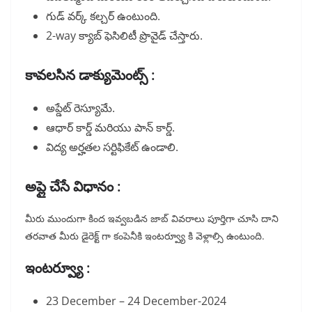
గుడ్ వర్క్ కల్చర్ ఉంటుంది.
2-way క్యాబ్ ఫెసిలిటీ ప్రొవైడ్ చేస్తారు.
కావలసిన డాక్యుమెంట్స్ :
అప్డేట్ రెస్యూమే.
ఆధార్ కార్డ్ మరియు పాన్ కార్డ్.
విద్య అర్హతల సర్టిఫికేట్ ఉండాలి.
అప్లై చేసే విధానం :
మీరు ముందుగా కింద ఇవ్వబడిన జాబ్ వివరాలు పూర్తిగా చూసి దాని
తరవాత మీరు డైరెక్ట్ గా కంపెనీకి ఇంటర్వ్యూ కి వెళ్లాల్సి ఉంటుంది.
ఇంటర్వ్యూ :
23 December – 24 December-2024