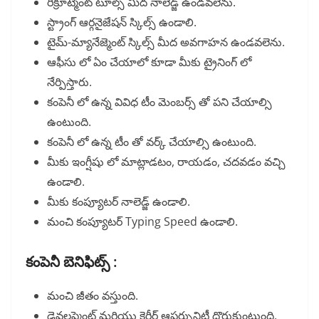
రిక్రూట్మెంట్ టూల్స్ మీద నాలెడ్జ్ ఉండవలెను.
స్ట్రాంగ్ ఆర్గనైజేషన్ స్కిల్స్ ఉండాలి.
టైమ్-మ్యానేజ్మెంట్ స్కిల్స్ మీద అవగాహన ఉండవలెను.
ఆఫీసు లో ఏం చేయాలో కూడా మీకు ట్రైనింగ్ లో
నేర్పిస్తారు.
కంపెనీ లో ఉన్న వివిధ టీం మెంబర్స్ తో పని చేయాల్సి
ఉంటుంది.
కంపెనీ లో ఉన్న టీం తో వర్క్ చేయాల్సి ఉంటుంది.
మీకు ఇంగ్షీషు లో మాట్లాడటం, రాయడం, చదవడం వచ్చి
ఉండాలి.
మీకు కంప్యూటర్ నాలెడ్జ్ ఉండాలి.
మంచి కంప్యూటర్ Typing Speed ఉండాలి.
కంపెనీ బెనిఫిట్స్ :
మంచి జీతం వస్తుంది.
డెవలప్మెంట్ మరియు కెరీర్ ఆపర్చునిటీ దొరుకుంటుంది.