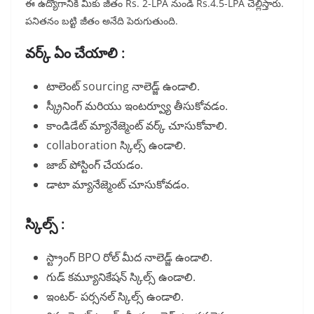
ఈ ఉద్యోగానికి మీకు జీతం Rs. 2-LPA నుండి Rs.4.5-LPA చెల్లిస్తారు.
పనితనం బట్టి జీతం అనేది పెరుగుతుంది.
వర్క్ ఏం చేయాలి :
టాలెంట్ sourcing నాలెడ్జ్ ఉండాలి.
స్క్రీనింగ్ మరియు ఇంటర్వ్యూ తీసుకోవడం.
కాండిడేట్ మ్యానేజ్మెంట్ వర్క్ చూసుకోవాలి.
collaboration స్కిల్స్ ఉండాలి.
జాబ్ పోస్టింగ్ చేయడం.
డాటా మ్యానేజ్మెంట్ చూసుకోవడం.
స్కిల్స్ :
స్ట్రాంగ్ BPO రోల్ మీద నాలెడ్జ్ ఉండాలి.
గుడ్ కమ్యూనికేషన్ స్కిల్స్ ఉండాలి.
ఇంటర్- పర్సనల్ స్కిల్స్ ఉండాలి.