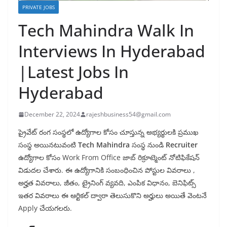
PRIVATE JOBS
Tech Mahindra Walk In
Interviews In Hyderabad
|Latest Jobs In
Hyderabad
December 22, 2024
rajeshbusiness54@gmail.com
ప్రైవేట్ రంగ సంస్థలో ఉద్యోగాల కోసం చూస్తున్న అభ్యర్థులకి ప్రముఖ
సంస్థ అయినటువంటి
Tech Mahindra
సంస్థ నుండి
Recruiter
ఉద్యోగాల కోసం Work From Office జాబ్ రిక్రూట్మెంట్ నోటిఫికేషన్
విడుదల చేశారు. ఈ ఉద్యోగానికి సంబంధించిన పోస్టుల వివరాలు ,
అర్హత వివరాలు, జీతం, ట్రైనింగ్ వ్యవది, ఎంపిక విధానం, బెనిఫిట్స్
ఇతర వివరాలు ఈ ఆర్టికల్ ద్వారా తెలుసుకొని అర్హులు అయితే వెంటనే
Apply చేయగలరు.