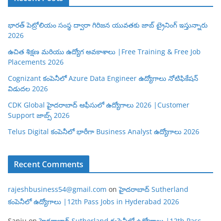
భారత్ పెట్రోలియం సంస్థ ద్వారా గిరిజన యువతకు జాబ్ ట్రైనింగ్ ఇస్తున్నారు
2026
ఉచిత శిక్షణ మరియు ఉద్యోగ అవకాశాలు |Free Training & Free Job
Placements 2026
Cognizant కంపెనీలో Azure Data Engineer ఉద్యోగాలు నోటిఫికేషన్
విడుదల 2026
CDK Global హైదరాబాద్ ఆఫీసులో ఉద్యోగాలు 2026 |Customer
Support జాబ్స్ 2026
Telus Digital కంపెనీలో భారీగా Business Analyst ఉద్యోగాలు 2026
Recent Comments
rajeshbusiness54@gmail.com
on
హైదరాబాద్ Sutherland
కంపెనీలో ఉద్యోగాలు |12th Pass Jobs in Hyderabad 2026
Sanju
on
హైదరాబాద్ Sutherland కంపెనీలో ఉద్యోగాలు |12th Pass