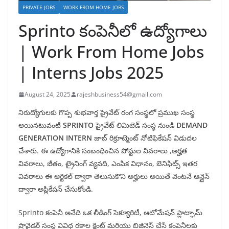
PRIVATE JOBS
WORK FROM HOME JOBS
Sprinto కంపెనీలో ఉద్యోగాలు
| Work From Home Jobs
| Interns Jobs 2025
August 24, 2025
rajeshbusiness54@gmail.com
నిరుద్యోగులకు గొప్ప శుభవార్త ప్రైవేట్ రంగ సంస్థలో ప్రముఖ సంస్థ
అయినటువంటి
SPRINTO
ప్రైవేట్ లిమిటెడ్ సంస్థ నుండి
DEMAND
GENERATION INTERN
జాబ్ రిక్రూట్మెంట్ నోటిఫికేషన్ విడుదల
చేశారు. ఈ ఉద్యోగానికి సంబంధించిన పోస్టుల వివరాలు ,అర్హత
వివరాలు, జీతం, ట్రైనింగ్ వ్యవది, ఎంపిక విధానం, బెనిఫిట్స్ ఇతర
వివరాలు ఈ ఆర్టికల్ ద్వారా తెలుసుకొని అర్హులు అయితే వెంటనే ఆన్లైన్
ద్వారా అప్లికేషన్ చేసుకోండి.
Sprinto కంపెనీ అనేది ఒక లీడింగ్ సెక్యూరిటీ, ఆటోమేషన్ ప్లాట్ఫామ్
ప్రొవైడర్ సంస్థ వివిధ రకాల క్లైంట్ మరియు బిజినెస్ చేసే కంపెనీలకు