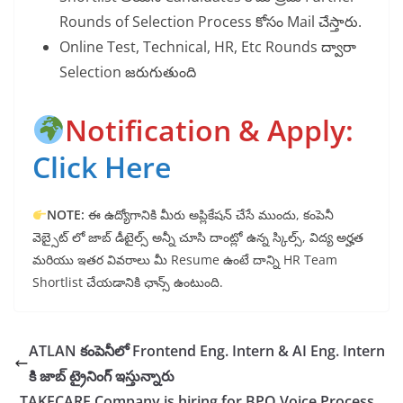
Rounds of Selection Process కోసం Mail చేస్తారు.
Online Test, Technical, HR, Etc Rounds ద్వారా
Selection జరుగుతుంది
Notification & Apply:
Click Here
NOTE:
ఈ ఉద్యోగానికి మీరు అప్లికేషన్ చేసే ముందు, కంపెనీ
వెబ్సైట్ లో జాబ్ డీటైల్స్ అన్నీ చూసి దాంట్లో ఉన్న స్కిల్స్, విద్య అర్హత
మరియు ఇతర వివరాలు మీ Resume ఉంటే దాన్ని HR Team
Shortlist చేయడానికి ఛాన్స్ ఉంటుంది.
ATLAN కంపెనీలో Frontend Eng. Intern & AI Eng. Intern
కి జాబ్ ట్రైనింగ్ ఇస్తున్నారు
TAKECARE Company is hiring for BPO Voice Process