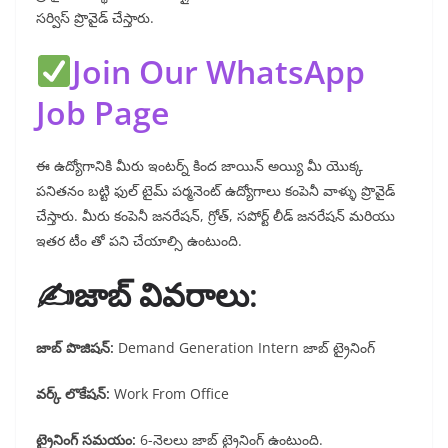
సర్విస్ ప్రొవైడ్ చేస్తారు.
Join Our WhatsApp
Job Page
ఈ ఉద్యోగానికి మీరు ఇంటర్న్ కింద జాయిన్ అయ్యి మీ యొక్క
పనితనం బట్టి ఫుల్ టైమ్ పర్మనెంట్ ఉద్యోగాలు కంపెనీ వాళ్ళు ప్రొవైడ్
చేస్తారు. మీరు కంపెనీ జనరేషన్, గ్రోత్, సపోర్ట్ లీడ్ జనరేషన్ మరియు
ఇతర టీం తో పని చేయాల్సి ఉంటుంది.
✍️జాబ్ వివరాలు:
జాబ్ పొజిషన్:
Demand Generation Intern జాబ్ ట్రైనింగ్
వర్క్ లొకేషన్:
Work From Office
ట్రైనింగ్ సమయం:
6-నెలలు జాబ్ ట్రైనింగ్ ఉంటుంది.