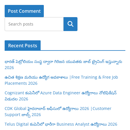
Search
Recent Posts
భారత్ పెట్రోలియం సంస్థ ద్వారా గిరిజన యువతకు జాబ్ ట్రైనింగ్ ఇస్తున్నారు
2026
ఉచిత శిక్షణ మరియు ఉద్యోగ అవకాశాలు |Free Training & Free Job
Placements 2026
Cognizant కంపెనీలో Azure Data Engineer ఉద్యోగాలు నోటిఫికేషన్
విడుదల 2026
CDK Global హైదరాబాద్ ఆఫీసులో ఉద్యోగాలు 2026 |Customer
Support జాబ్స్ 2026
Telus Digital కంపెనీలో భారీగా Business Analyst ఉద్యోగాలు 2026