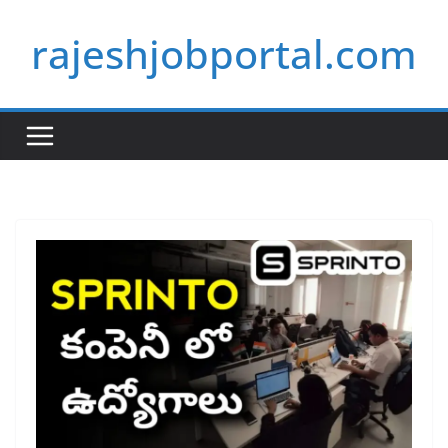
Skip
rajeshjobportal.com
to
content