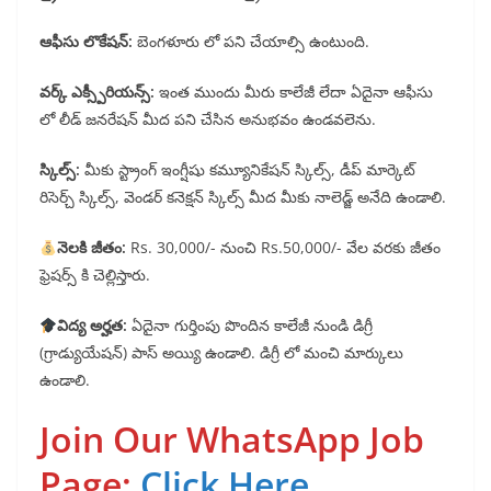
ఆఫీసు లొకేషన్:
బెంగళూరు లో పని చేయాల్సి ఉంటుంది.
వర్క్ ఎక్స్పీరియన్స్:
ఇంత ముందు మీరు కాలేజీ లేదా ఏదైనా ఆఫీసు
లో లీడ్ జనరేషన్ మీద పని చేసిన అనుభవం ఉండవలెను.
స్కిల్స్:
మీకు స్ట్రాంగ్ ఇంగ్షీషు కమ్యూనికేషన్ స్కిల్స్, డీప్ మార్కెట్
రిసెర్చ్ స్కిల్స్, వెండర్ కనెక్షన్ స్కిల్స్ మీద మీకు నాలెడ్జ్ అనేది ఉండాలి.
నెలకి జీతం:
Rs. 30,000/- నుంచి Rs.50,000/- వేల వరకు జీతం
ఫ్రెషర్స్ కి చెల్లిస్తారు.
విద్య అర్హత:
ఏదైనా గుర్తింపు పొందిన కాలేజీ నుండి డిగ్రీ
(గ్రాడ్యుయేషన్) పాస్ అయ్యి ఉండాలి. డిగ్రీ లో మంచి మార్కులు
ఉండాలి.
Join Our WhatsApp Job
Page:
Click Here