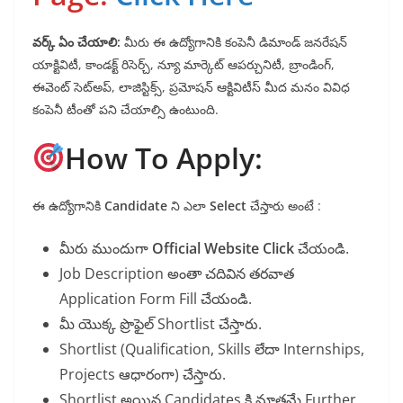
వర్క్ ఏం చేయాలి:
మీరు ఈ ఉద్యోగానికి కంపెనీ డిమాండ్ జనరేషన్
యాక్టివిటీ, కాండక్ట్ రిసెర్చ్, న్యూ మార్కెట్ ఆపర్చునిటీ, బ్రాండింగ్,
ఈవెంట్ సెట్అప్, లాజిస్టిక్స్, ప్రమోషన్ ఆక్టివిటీస్ మీద మనం వివిధ
కంపెనీ టీంతో పని చేయాల్సి ఉంటుంది.
How To Apply:
ఈ ఉద్యోగానికి
Candidate
ని ఎలా
Select
చేస్తారు అంటే :
మీరు ముందుగా
Official Website Click
చేయండి.
Job Description అంతా చదివిన తరవాత
Application Form Fill చేయండి.
మీ యొక్క ప్రొఫైల్ Shortlist చేస్తారు.
Shortlist (Qualification, Skills లేదా Internships,
Projects ఆధారంగా) చేస్తారు.
Shortlist అయిన Candidates కి మాత్రమే Further